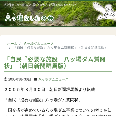
八ッ場あしたの会は八ッ場ダムが抱える問題を伝えるNGOです
Me
ホーム
八ッ場ダムニュース
「自民『必要な施設』八ッ場ダム質問状」（朝日新聞群馬版）
「自民『必要な施設』八ッ場ダム質問
状」（朝日新聞群馬版）
2005年8月30日
八ッ場ダムニュース
２００５年８月３０日 朝日新聞群馬版より転載
「自民『必要な施設』八ッ場ダム質問状」
国交省が進めている八ッ場ダム事業についての考えを知