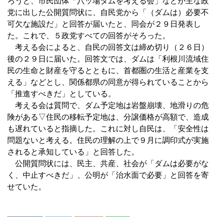
ろうと、市民団体「八ッ場ダムを考える会」などが主な政
党に出した公開質問状に、自民党から「（ダムは）必要不
可欠な施設だ」と回答が届いたと、同会が２９日発表し
た。これで、５政党すべての回答がそろった。
考える会によると、自民の回答文は締め切り（２６日）
後の２９日に届いた。回答文では、ダムは「利根川流域住
民の生命と財産を守るとともに、首都圏の生活と産業を支
える」などとし、関係都県の同意が得られていることから
「推進すべきだ」としている。
考える会は質問で、ダム予定地は岩盤崩壊、地滑りの危
険がある▽住民の移転予定地は、分譲価格が高額で、造成
も遅れていると指摘した。これに対し自民は、「安全性は
問題ないと考える。住民の理解の上で９月に調印式が実施
されると承知している」と回答した。
公開質問状には、民主、共産、社会が「ダムは必要がな
く、中止すべきだ」、公明が「治水面で必要」と回答を寄
せていた。