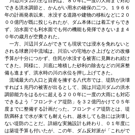
川辺川ダムの主な目的は、８０年に一度の大雨まで対応
できる洪水調節と、かんがい用水の確保の二つ。１９６６
年の計画発表以来、水没する道路や建物の移転などに２０
００億円が既に投じられたが、ダム本体には着工すらでき
ず、治水面でも利水面でも何の機能も発揮できないまま４
０年の歳月が空費された。
一方、川辺川ダムができても現状では浸水を免れないと
される球磨川中流域は、川沿いの宅地かさ上げなどの改修
予算が十分につかず、住民が水没する被害に見舞われ続け
てきた。同様に、川底に堆積した砂利の除去などの河床整
備も進まず、洪水時の川の水位を押し上げてきた。
流域最大の人口と資産を擁する八代市では、堤防が決壊
すれば１兆円の被害が出るとして、国は川辺川ダムの洪水
調節能力をはるかに超える２００年に一度の大雨にも対応
できるよう「フロンティア堤防」を３２億円かけて０５年
度までに整備する計画だった。フロンティア堤防とは、堤
防満杯まで水が来ても耐えられ、越水しても急には決壊し
ない堤防のことだ。詳細な実施設計も終わり、０１年度に
は築堤予算も付いたが、この年、ダム反対派が「これがで