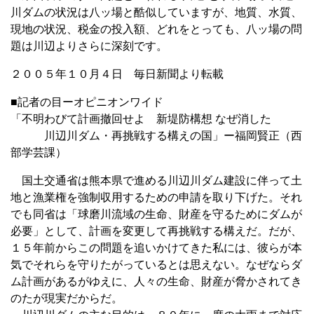
川ダムの状況は八ッ場と酷似していますが、地質、水質、
現地の状況、税金の投入額、どれをとっても、八ッ場の問
題は川辺よりさらに深刻です。
２００５年１０月４日 毎日新聞より転載
■記者の目ーオピニオンワイド
「不明わびて計画撤回せよ 新堤防構想 なぜ消した
川辺川ダム・再挑戦する構えの国」ー福岡賢正（西
部学芸課）
国土交通省は熊本県で進める川辺川ダム建設に伴って土
地と漁業権を強制収用するための申請を取り下げた。それ
でも同省は「球磨川流域の生命、財産を守るためにダムが
必要」として、計画を変更して再挑戦する構えだ。だが、
１５年前からこの問題を追いかけてきた私には、彼らが本
気でそれらを守りたがっているとは思えない。なぜならダ
ム計画があるがゆえに、人々の生命、財産が脅かされてき
のたが現実だからだ。