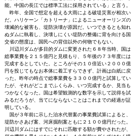
能。中国の長江では標準工法に採用されている」と言う。
昨年、全国で想定を超える大雨による破堤災害が相次い
だ。ハリケーン「カトリーナ」によるニューオーリンズの
壊滅的な被害も、堤防決壊が原因だ。いつできるとも知れ
ぬダムに執着し、決壊しにくい堤防の整備に背を向ける国
交省の態度は、国民への背信以外の何物でもない。
川辺川ダムが多目的ダムに変更された６８年当時、国は
総事業費を２１５億円と見積もり、５年後の７３年度には
完成するとしていた。ところがその１０倍近い２０００億
円を投じてもなお本体に着工すらできず、計画は白紙に戻
った。昨年の時点で総事業費を３３００億円と試算してい
たが、それがどこまでふくらみ、いつ完成するか、見当も
つかなくなった。国は希望観測的な数字を示して説得を試
みるだろうが、当てにならないことはこれまでの経過が証
明している。
国が３年前に示した治水代替案の事業費試算によると、
堤防かさあげ案、河床掘削案ともに２１００億円だった。
川辺川ダムにはすでにそれに匹敵する額が費やされたが、