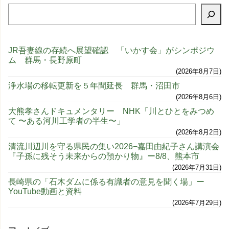
JR吾妻線の存続へ展望確認 「いかす会」がシンポジウ
ム 群馬・長野原町
2026年8月7日
浄水場の移転更新を５年間延長 群馬・沼田市
2026年8月6日
大熊孝さんドキュメンタリー NHK「川とひとをみつめ
て 〜ある河川工学者の半生〜」
2026年8月2日
清流川辺川を守る県民の集い2026−嘉田由紀子さん講演会
『子孫に残そう未来からの預かり物』ー8/8、熊本市
2026年7月31日
長崎県の「石木ダムに係る有識者の意見を聞く場」ー
YouTube動画と資料
2026年7月29日