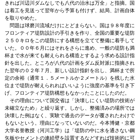
きれば川辺川ダムなしでも八代の治水は万全」と指摘。国
は着工を見送って翌年から予算も付けず、結局、計画自体
を取りやめた。
問題は球磨川流域だけにとどまらない。国は９８年度に
フロンティア堤防設計の手引きを作り、全国の重要な堤防
２５０キロをこの堤防にする構想を立てて整備に着手して
いた。００年６月にはそれをさらに進め、一般の堤防も満
杯まで水が来ても耐えられる構造とするよう求める設計指
針を出した。ところが八代の計画をダム反対派に指摘され
た翌年の０２年７月、新しい設計指針を出し、満杯まで所
定の余裕（通常１．５メートルか２メートル）を残した水
位まで堤防が耐えられればいいように強度の基準を引き下
げ、フロンティア堤防構想もなかったことにしたのだ。
その理由について国交省は「決壊しにくい堤防の技術が
未確立なため」と繰り返す。しかし、整備済みの場所では
決壊した例はなく、実験で過去のデータが覆されたわけで
もないという。理由になっていないのだ。今本博健・京都
大学名誉教授（河川工学）は「堤防の中に水を通さない鋼
矢板やセメントの連続壁を設置するなどすれば技術的に可