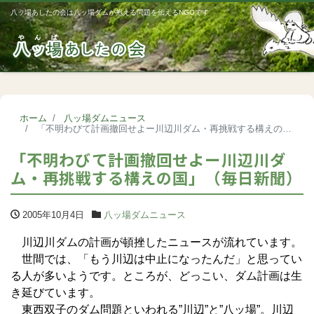
八ッ場あしたの会は八ッ場ダムが抱える問題を伝えるNGOです
Me
ホーム
八ッ場ダムニュース
「不明わびて計画撤回せよー川辺川ダム・再挑戦する構えの国」（毎日新聞）
「不明わびて計画撤回せよー川辺川ダ
ム・再挑戦する構えの国」（毎日新聞）
2005年10月4日
八ッ場ダムニュース
川辺川ダムの計画が頓挫したニュースが流れています。
世間では、「もう川辺は中止になったんだ」と思ってい
る人が多いようです。ところが、どっこい、ダム計画は生
き延びています。
東西双子のダム問題といわれる”川辺”と”八ッ場”。川辺