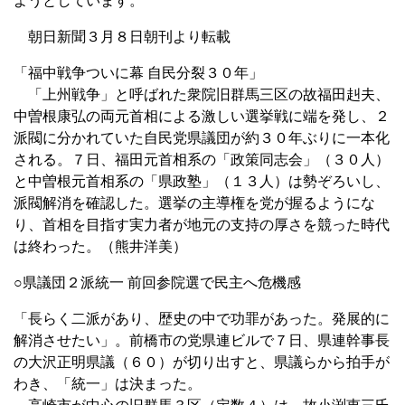
ようとしています。
朝日新聞３月８日朝刊より転載
「福中戦争ついに幕 自民分裂３０年」
「上州戦争」と呼ばれた衆院旧群馬三区の故福田赳夫、
中曽根康弘の両元首相による激しい選挙戦に端を発し、２
派閥に分かれていた自民党県議団が約３０年ぶりに一本化
される。７日、福田元首相系の「政策同志会」（３０人）
と中曽根元首相系の「県政塾」（１３人）は勢ぞろいし、
派閥解消を確認した。選挙の主導権を党が握るようにな
り、首相を目指す実力者が地元の支持の厚さを競った時代
は終わった。（熊井洋美）
○県議団２派統一 前回参院選で民主へ危機感
「長らく二派があり、歴史の中で功罪があった。発展的に
解消させたい」。前橋市の党県連ビルで７日、県連幹事長
の大沢正明県議（６０）が切り出すと、県議らから拍手が
わき、「統一」は決まった。