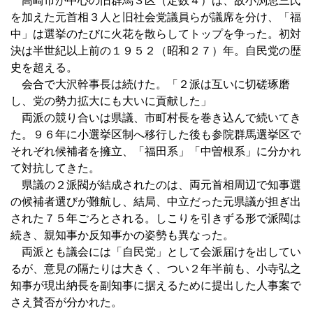
高崎市が中心の旧群馬３区（定数４）は、故小渕恵三氏
を加えた元首相３人と旧社会党議員らが議席を分け、「福
中」は選挙のたびに火花を散らしてトップを争った。初対
決は半世紀以上前の１９５２（昭和２７）年。自民党の歴
史を超える。
会合で大沢幹事長は続けた。「２派は互いに切磋琢磨
し、党の勢力拡大にも大いに貢献した」
両派の競り合いは県議、市町村長を巻き込んで続いてき
た。９６年に小選挙区制へ移行した後も参院群馬選挙区で
それぞれ候補者を擁立、「福田系」「中曽根系」に分かれ
て対抗してきた。
県議の２派閥が結成されたのは、両元首相周辺で知事選
の候補者選びが難航し、結局、中立だった元県議が担ぎ出
された７５年ごろとされる。しこりを引きずる形で派閥は
続き、親知事か反知事かの姿勢も異なった。
両派とも議会には「自民党」として会派届けを出してい
るが、意見の隔たりは大きく、つい２年半前も、小寺弘之
知事が現出納長を副知事に据えるために提出した人事案で
さえ賛否が分かれた。