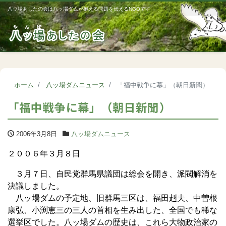
八ッ場あしたの会は八ッ場ダムが抱える問題を伝えるNGOです
Me
ホーム
八ッ場ダムニュース
「福中戦争に幕」（朝日新聞）
「福中戦争に幕」（朝日新聞）
2006年3月8日
八ッ場ダムニュース
２００６年３月８日
３月７日、自民党群馬県議団は総会を開き、派閥解消を
決議しました。
八ッ場ダムの予定地、旧群馬三区は、福田赳夫、中曽根
康弘、小渕恵三の三人の首相を生み出した、全国でも稀な
選挙区でした。八ッ場ダムの歴史は、これら大物政治家の