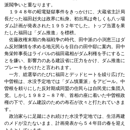
派閥争いと重なります。
１９４８年の昭電疑獄事件をきっかけに、大蔵省主計局
長だった福田赳夫は政界に転身。初出馬は奇しくも八ッ場
ダム計画が発表された１９５２年でした。トップ当選を果
たした福田は「ダム推進」を標榜。
佐藤政権末期の角福戦争の時代、田中派の小渕恵三はダ
ム反対陳情を求める地元民らを目白の田中邸に案内。田中
角栄幹事長はライバルの福田蔵相がダム利権を手にするこ
とを嫌い、影響力のある建設省に圧力をかけ、ダム推進に
ブレーキをかけたと言われます。
一方、総選挙のたびに福田とデッドヒートを繰り広げた
中曽根は、水没予定地では「ダム慎重派」をアピール。中
曽根を頼りにした反対期成同盟の住民らは自民党に集団入
党。しかし１９８２～８７年、首相の座に着いた中曽根政
権の下で、ダム建設のための布石が次々と打たれていきま
す。
政治家らに足蹴にされ続けた水没予定地では、生活再建
のメドが立たないまま、計画発表から５４年目の春を迎え