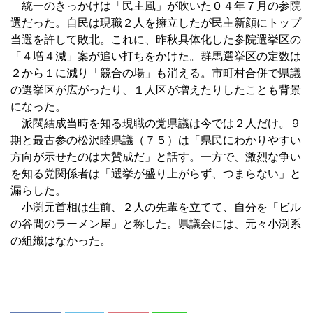
統一のきっかけは「民主風」が吹いた０４年７月の参院
選だった。自民は現職２人を擁立したが民主新顔にトップ
当選を許して敗北。これに、昨秋具体化した参院選挙区の
「４増４減」案が追い打ちをかけた。群馬選挙区の定数は
２から１に減り「競合の場」も消える。市町村合併で県議
の選挙区が広がったり、１人区が増えたりしたことも背景
になった。
派閥結成当時を知る現職の党県議は今では２人だけ。９
期と最古参の松沢睦県議（７５）は「県民にわかりやすい
方向が示せたのは大賛成だ」と話す。一方で、激烈な争い
を知る党関係者は「選挙が盛り上がらず、つまらない」と
漏らした。
小渕元首相は生前、２人の先輩を立てて、自分を「ビル
の谷間のラーメン屋」と称した。県議会には、元々小渕系
の組織はなかった。