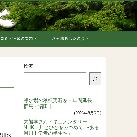
コミ・行政の問題
八ッ場あしたの会
検索
浄水場の移転更新を５年間延長
群馬・沼田市
2026年8月6日
大熊孝さんドキュメンタリー
NHK「川とひとをみつめて 〜ある
河川工学者の半生〜」
根川水