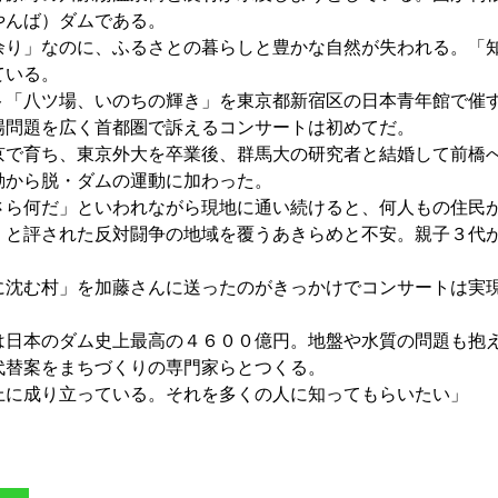
やんば）ダムである。
り」なのに、ふるさとの暮らしと豊かな自然が失われる。「
ている。
「八ツ場、いのちの輝き」を東京都新宿区の日本青年館で催
場問題を広く首都圏で訴えるコンサートは初めてだ。
で育ち、東京外大を卒業後、群馬大の研究者と結婚して前橋
動から脱・ダムの運動に加わった。
ら何だ」といわれながら現地に通い続けると、何人もの住民
」と評された反対闘争の地域を覆うあきらめと不安。親子３代
沈む村」を加藤さんに送ったのがきっかけでコンサートは実
日本のダム史上最高の４６００億円。地盤や水質の問題も抱
代替案をまちづくりの専門家らとつくる。
に成り立っている。それを多くの人に知ってもらいたい」