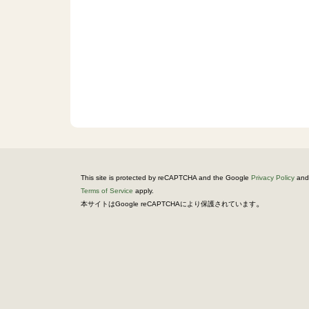
This site is protected by reCAPTCHA and the Google
Privacy Policy
and
Terms of Service
apply.
。
本サイトはGoogle reCAPTCHAにより保護されています