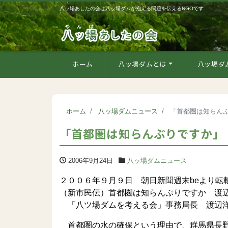
八ッ場あしたの会は八ッ場ダムが抱える問題を伝えるNGOです
ホーム
八ッ場ダムとは
八ッ場ダ
ホーム
八ッ場ダムニュース
「首都圏は知らん
「首都圏は知らんぶりですか」
2006年9月24日
八ッ場ダムニュース
２００６年９月９日 朝日新聞週末beより転
（新市民伝）首都圏は知らんぷりですか 渡
「八ツ場ダムを考える会」事務局長 渡辺洋
首都圏の水の確保という理由で、群馬県長野