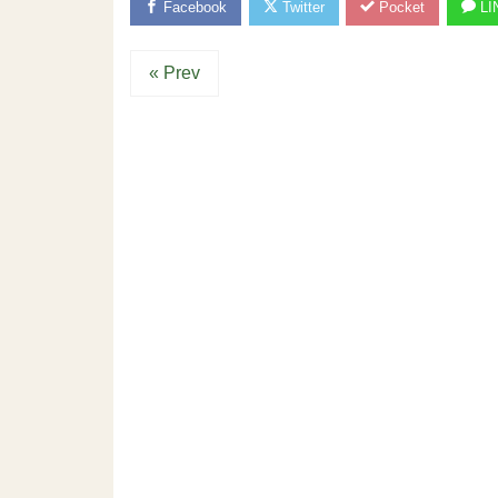
Facebook
Twitter
Pocket
LI
« Prev