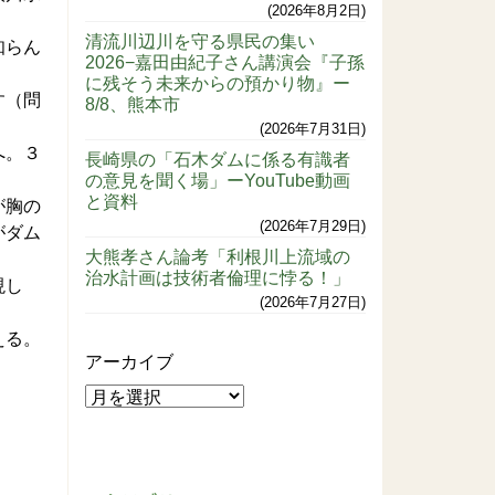
2026年8月2日
清流川辺川を守る県民の集い
知らん
2026−嘉田由紀子さん講演会『子孫
に残そう未来からの預かり物』ー
す（問
8/8、熊本市
2026年7月31日
へ。３
長崎県の「石木ダムに係る有識者
の意見を聞く場」ーYouTube動画
と資料
が胸の
2026年7月29日
がダム
大熊孝さん論考「利根川上流域の
治水計画は技術者倫理に悖る！」
現し
2026年7月27日
える。
アーカイブ