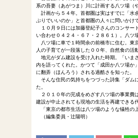
系の吾妻（あがつま）川に計画する八ツ場（
計画から５４年。首都圏は実はすでに「水余
ぷりでいいのか」と首都圏の人々に問いかけ
１０月９日には加藤登紀子さんのコンサート
い合わせ０４２４・６７・２８６１）。八ツ
八ツ場に車で１時間余の前橋市に住む。東京
人の子育てが一段落した００年、自然食の活
地元がダム建設を受け入れた時期。「いまさ
内を語ってくれた。かつて「成田か八ツ場か
に翻弄（ほんろう）される過酷さを知った。
そんな住民の気持ちをつづった詩集「ダムに
た。
２０１０年の完成をめざす八ツ場の事業費は
建設が中止されても現地の生活を再建できる
「東京の都市生活は八ツ場のような犠牲の上
（編集委員・辻陽明）