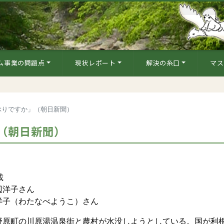
ム事業の問題点
現状レポート
解決の糸口
マス
ぶりですか」（朝日新聞）
（朝日新聞）
載
辺洋子さん
子（わたなべようこ）さん
原町の川原湯温泉街と農村が水没しようとしている。国が利