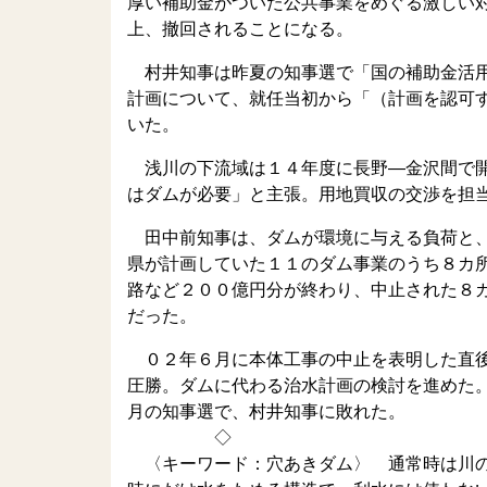
厚い補助金がついた公共事業をめぐる激しい
上、撤回されることになる。
村井知事は昨夏の知事選で「国の補助金活用
計画について、就任当初から「（計画を認可
いた。
浅川の下流域は１４年度に長野―金沢間で開
はダムが必要」と主張。用地買収の交渉を担
田中前知事は、ダムが環境に与える負荷と、
県が計画していた１１のダム事業のうち８カ
路など２００億円分が終わり、中止された８
だった。
０２年６月に本体工事の中止を表明した直後
圧勝。ダムに代わる治水計画の検討を進めた
月の知事選で、村井知事に敗れた。
◇
〈キーワード：穴あきダム〉 通常時は川の