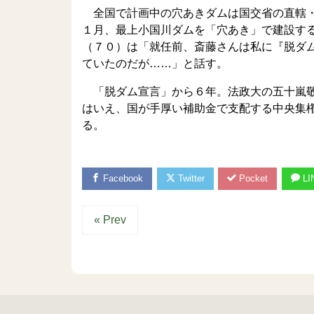
全国で計画中の穴あきダムは国交省の直轄・
１月、最上小国川ダムを「穴あき」で建設す
（７０）は「就任前、斎藤さんは私に『脱ダ
ていたのだが……」と話す。
「脱ダム宣言」から６年。法政大の五十嵐敬
はいえ、国が手厚い補助金で支配する中央集
る。
Facebook
Twitter
Pocket
LI
« Prev