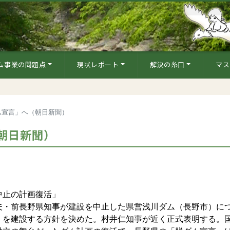
ム事業の問題点
現状レポート
解決の糸口
マス
ム宣言」へ（朝日新聞）
朝日新聞）
中止の計画復活」
・前長野県知事が建設を中止した県営浅川ダム（長野市）に
」を建設する方針を決めた。村井仁知事が近く正式表明する。