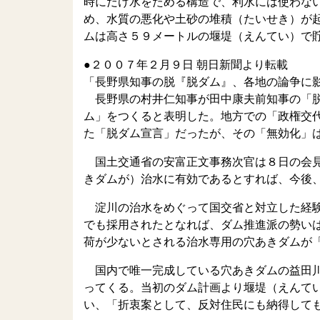
時にだけ水をためる構造で、利水には使わな
め、水質の悪化や土砂の堆積（たいせき）が
ムは高さ５９メートルの堰堤（えんてい）で
●２００７年２月９日 朝日新聞より転載
「長野県知事の脱『脱ダム』、各地の論争に
長野県の村井仁知事が田中康夫前知事の「脱
ム」をつくると表明した。地方での「政権交
た「脱ダム宣言」だったが、その「無効化」
国土交通省の安富正文事務次官は８日の会見
きダムが）治水に有効であるとすれば、今後
淀川の治水をめぐって国交省と対立した経験
でも採用されたとなれば、ダム推進派の勢い
荷が少ないとされる治水専用の穴あきダムが
国内で唯一完成している穴あきダムの益田川
ってくる。当初のダム計画より堰堤（えんて
い、「折衷案として、反対住民にも納得して