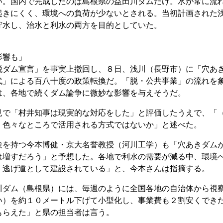
い。国内で完成したのは島根県の益田川ダムだけ。水が常に流
起きにくく、環境への負荷が少ないとされる。当初計画された
貯水し、治水と利水の両方を目的としていた。
影響も」
ダム宣言」を事実上撤回し、８日、浅川（長野市）に「穴あ
代」による百八十度の政策転換だ。「脱・公共事業」の流れを
は、各地で続くダム論争に微妙な影響を与えそうだ。
で「村井知事は現実的な対応をした」と評価したうえで、「
、色々なところで活用される方式ではないか」と述べた。
を持つ今本博健・京大名誉教授（河川工学）も「穴あきダム
は増すだろう」と予想した。各地で利水の需要が減る中、環境
「逃げ道として建設されている」と、今本さんは指摘する。
ダム（島根県）には、毎週のように全国各地の自治体から視
い）を約１０メートル下げて小型化し、事業費も２割安くでき
もらえた」と県の担当者は言う。