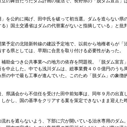
対立の舞台だったダム計画の復活で、長野県の「脱ダム宣言」
」を公約に掲げ、田中氏を破って初当選。ダムを造らない県
する）国土交通省はダムの代替案がないと指摘している」と批
業予定の北陸新幹線の建設予定地で、以前から地権者らが「
当する県としては、早期に合意を取り付ける必要性があった。
補助金つき公共事業への地方の依存を問題視。「脱ダム宣言
所を中止した。中でも浅川ダムは、総事業費４００億円のうち
カ所の中で最も工事が進んでいた。このため「脱ダム」の象徴
、県議会から不信任を受けた田中前知事は、同年９月の出直
。しかし、国の基準をクリアする案を策定できないまま迎えた
流れを遮らないよう、下部に穴が開いている治水専用のダム