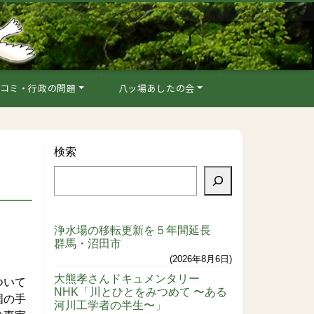
コミ・行政の問題
八ッ場あしたの会
検索
浄水場の移転更新を５年間延長
群馬・沼田市
2026年8月6日
大熊孝さんドキュメンタリー
ついて
NHK「川とひとをみつめて 〜ある
国の手
河川工学者の半生〜」