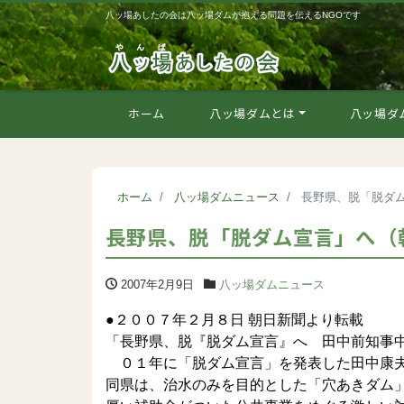
八ッ場あしたの会は八ッ場ダムが抱える問題を伝えるNGOです
ホーム
八ッ場ダムとは
八ッ場ダ
ホーム
八ッ場ダムニュース
長野県、脱「脱ダ
長野県、脱「脱ダム宣言」へ（
2007年2月9日
八ッ場ダムニュース
●２００７年２月８日 朝日新聞より転載
「長野県、脱『脱ダム宣言』へ 田中前知事
０１年に「脱ダム宣言」を発表した田中康夫
同県は、治水のみを目的とした「穴あきダム