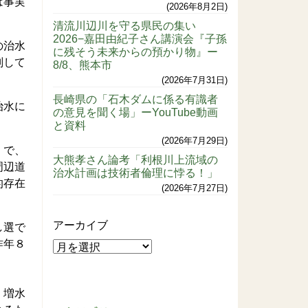
は事実
2026年8月2日
清流川辺川を守る県民の集い
2026−嘉田由紀子さん講演会『子孫
の治水
に残そう未来からの預かり物』ー
判して
8/8、熊本市
2026年7月31日
長崎県の「石木ダムに係る有識者
治水に
の意見を聞く場」ーYouTube動画
と資料
2026年7月29日
」で、
大熊孝さん論考「利根川上流域の
周辺道
治水計画は技術者倫理に悖る！」
的存在
2026年7月27日
アーカイブ
し選で
昨年８
。増水