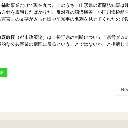
補助事業だけで現在九つ。このうち、山形県の斎藤弘知事は
る方針を表明したばかりだ。反対派の沼沢勝善・小国川漁協組
ム宣言』の文字が入った田中前知事の名刺を見せてくれたので
喜教授（都市政策論）は、長野県の判断について「県営ダム
権的な公共事業の構図に戻るということではないか」と指摘し
NE
Nex