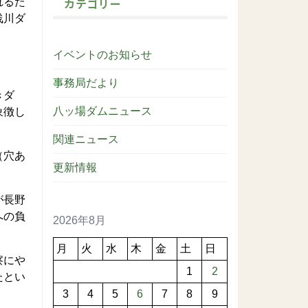
カテゴリー
れるた
浅川ダ
イベントのお知らせ
事務局だより
きダ
八ッ場ダムニュース
象徴し
関連ニュース
（穴あ
更新情報
が長野
への負
2026年8月
月
火
水
木
金
土
日
察にや
1
2
たとい
3
4
5
6
7
8
9