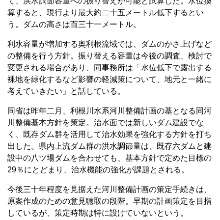
て、洪水調節容量への振り替えが可能と試算した。水位換
算すると、現行より最大約二十五メートル低下するとい
う。ダムの高さは百三十一メートル。
利水容量が増加する奥利根流域では、ダムのかさ上げなど
の整備を行う方針。振り替える容量は今後の調査、検討で
変更される場合があり、同事務所は「水位低下で露出する
裸地を緑化するなど影響の軽減策について、地元と一緒に
考えていきたい」と話している。
同省は昨年二月、利根川水系河川整備計画の基となる同河
川整備基本方針を策定。治水面では新しいダム建設でな
く、既存ダム群を活用して治水効果を強化する方針を打ち
出した。県内上流ダム群の洪水調節量は、既存六ダムと建
設中の八ツ場ダムを合わせても、基本方針で定めた目標の
29％にとどまり、治水機能の強化が課題とされる。
今後三十年程度を見据えた河川整備計画の策定手続きは、
原案作成のための意見聴取の段階。早期の計画策定を目指
しているが、策定時期は特に設けていないという。