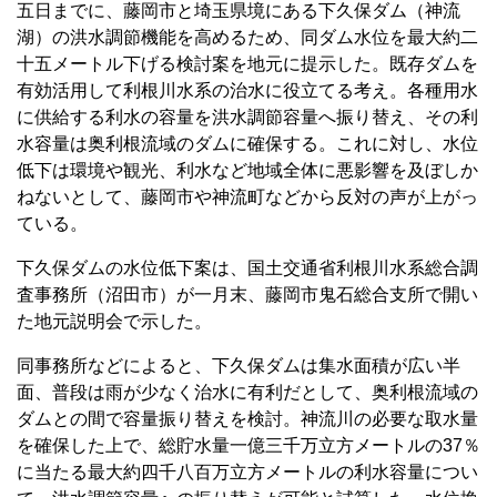
五日までに、藤岡市と埼玉県境にある下久保ダム（神流
湖）の洪水調節機能を高めるため、同ダム水位を最大約二
十五メートル下げる検討案を地元に提示した。既存ダムを
有効活用して利根川水系の治水に役立てる考え。各種用水
に供給する利水の容量を洪水調節容量へ振り替え、その利
水容量は奥利根流域のダムに確保する。これに対し、水位
低下は環境や観光、利水など地域全体に悪影響を及ぼしか
ねないとして、藤岡市や神流町などから反対の声が上がっ
ている。
下久保ダムの水位低下案は、国土交通省利根川水系総合調
査事務所（沼田市）が一月末、藤岡市鬼石総合支所で開い
た地元説明会で示した。
同事務所などによると、下久保ダムは集水面積が広い半
面、普段は雨が少なく治水に有利だとして、奥利根流域の
ダムとの間で容量振り替えを検討。神流川の必要な取水量
を確保した上で、総貯水量一億三千万立方メートルの37％
に当たる最大約四千八百万立方メートルの利水容量につい