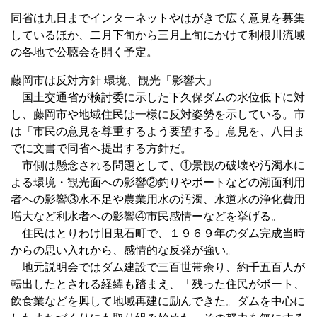
同省は九日までインターネットやはがきで広く意見を募集
しているほか、二月下旬から三月上旬にかけて利根川流域
の各地で公聴会を開く予定。
藤岡市は反対方針 環境、観光「影響大」
国土交通省が検討委に示した下久保ダムの水位低下に対
し、藤岡市や地域住民は一様に反対姿勢を示している。市
は「市民の意見を尊重するよう要望する」意見を、八日ま
でに文書で同省へ提出する方針だ。
市側は懸念される問題として、①景観の破壊や汚濁水に
よる環境・観光面への影響②釣りやボートなどの湖面利用
者への影響③水不足や農業用水の汚濁、水道水の浄化費用
増大など利水者への影響④市民感情ーなどを挙げる。
住民はとりわけ旧鬼石町で、１９６９年のダム完成当時
からの思い入れから、感情的な反発が強い。
地元説明会ではダム建設で三百世帯余り、約千五百人が
転出したとされる経緯も踏まえ、「残った住民がボート、
飲食業などを興して地域再建に励んできた。ダムを中心に