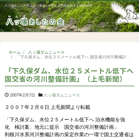
八ッ場あしたの会は八ッ場ダムが抱える問題を伝えるNGOです
Me
ホーム
八ッ場ダムニュース
「下久保ダム、水位２５メートル低下へ 国交省の河川整備計画」（上毛新聞）
「下久保ダム、水位２５メートル低下へ
国交省の河川整備計画」（上毛新聞）
2007年2月7日
八ッ場ダムニュース
２００７年２月６日 上毛新聞より転載
「下久保ダム、水位２５メートル低下へ 治水機能を強
化 検討案、地元に提示 国交省の河川整備計画」
利根川水系河川整備計画の策定作業の一環で国土交通省は