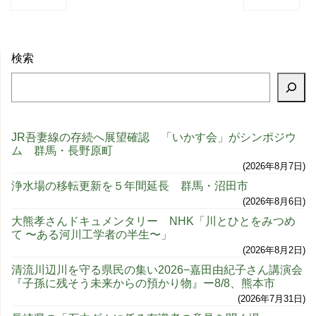
検索
JR吾妻線の存続へ展望確認 「いかす会」がシンポジウ
ム 群馬・長野原町
2026年8月7日
浄水場の移転更新を５年間延長 群馬・沼田市
2026年8月6日
大熊孝さんドキュメンタリー NHK「川とひとをみつめ
て 〜ある河川工学者の半生〜」
2026年8月2日
清流川辺川を守る県民の集い2026−嘉田由紀子さん講演会
『子孫に残そう未来からの預かり物』ー8/8、熊本市
2026年7月31日