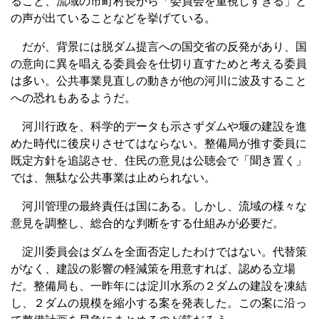
ること、流域の市町村長から「委員会を重視しすぎる」と
の声が出ていることなどを挙げている。
だが、背景には脱ダム提言への国交省の反発があり、国
の意向に異を唱える委員会を仕切り直すためと考える委員
は多い。公共事業見直しの動きが他の河川に波及すること
への恐れもあるようだ。
河川行政を、科学的データも示さずダムや堰の建設を進
めた時代に後戻りさせてはならない。整備局が推す委員に
既定方針を追認させ、住民の意見は公聴会で「聞き置く」
では、無駄な公共事業は止められない。
河川管理の最終責任は国にある。しかし、流域の様々な
意見を調整し、総合的な判断をする仕組みが必要だ。
淀川委員会はダムを全面否定したわけではない。代替策
がなく、建設の影響の軽減策を用意すれば、認める立場
だ。整備局も、一昨年には淀川水系の２ダムの建設を凍結
し、２ダムの規模を縮小する案を発表した。この案に沿っ