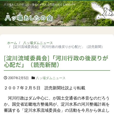
八ッ場あしたの会は八ッ場ダムが抱える問題を伝えるNGOです
Me
ホーム
八ッ場ダムニュース
[淀川流域委員会]「河川行政の後戻りが心配だ」（読売新聞）
[淀川流域委員会]「河川行政の後戻りが
心配だ」（読売新聞）
2007年2月5日
八ッ場ダムニュース
２００７年２月５日 読売新聞社説より転載
河川行政はダム中心に、が国土交通省の本音なのだろう
か。国交省近畿地方整備局が、淀川水系の河川整備計画を
審議する「淀川水系流域委員会」の活動を今月から休止し