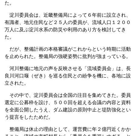
た。
淀川委員会は、近畿整備局によって６年前に設立され、
有識者、地元住民など２５人の委員が、流域人口１２００
万人に及ぶ淀川水系の防災や利用のあり方を検討してき
た。
だが、整備計画の本格審議がこれからという時期に活動
を止められた。整備局の強硬姿勢に批判が強まっている。
河川整備に地元の声を反映させる「流域委員会」は、長
良川河口堰（ぜき）を巡る住民との紛争を機に、各地に設
立された。
その中で、淀川委員会は全国の注目を集めてきた。委員
選定に公募枠を設け、５００回を超える会議の内容と資料
を全面公開したうえ、ダム建設の原則中止と堤防強化とい
う提言をしたためだ。
整備局は休止の理由として、運営費に年２億円近くかか