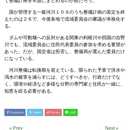
て整備計画を早急にまとめるのが筋だろう。
国が管理する一級河川１０９のうち整備計画の策定を終
えたのは２６で、今後各地で流域委員会の審議が本格化す
る。
ダムや可動堰への反対がある関東の利根川や四国の吉野
川でも、流域委員会に住民代表委員の参加を求める要望が
あった。だが、国交省は拒否し、整備局が選んだ委員だけ
になっている。
河川整備は転換期を迎えている。限られた予算で洪水や
渇水の被害を減らすには、どうすべきか。行政だけでな
く、環境や経済など多様な分野の専門家と住民が一緒に、
知恵を絞る必要がある。
Facebook
Twitter
Pocket
LINE
« Prev
Next »