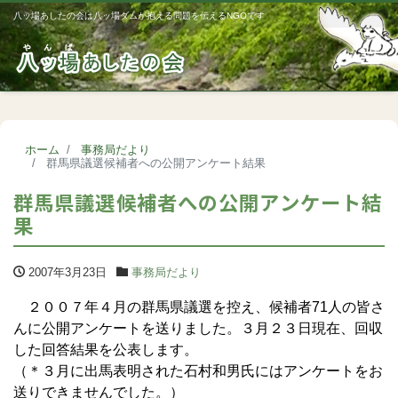
八ッ場あしたの会は八ッ場ダムが抱える問題を伝えるNGOです
Me
ホーム
事務局だより
群馬県議選候補者への公開アンケート結果
群馬県議選候補者への公開アンケート結
果
2007年3月23日
事務局だより
２００７年４月の群馬県議選を控え、候補者71人の皆さ
んに公開アンケートを送りました。３月２３日現在、回収
した回答結果を公表します。
（＊３月に出馬表明された石村和男氏にはアンケートをお
送りできませんでした。）