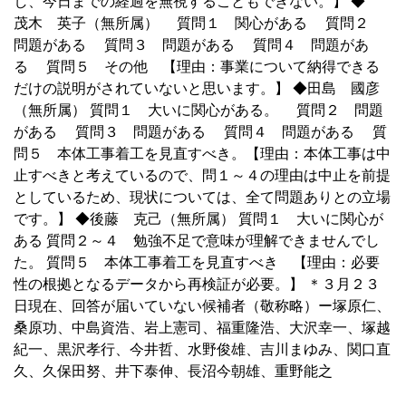
し、今日までの経過を無視することもできない。】 ◆
茂木 英子（無所属） 質問１ 関心がある 質問２
問題がある 質問３ 問題がある 質問４ 問題があ
る 質問５ その他 【理由：事業について納得できる
だけの説明がされていないと思います。】 ◆田島 國彦
（無所属） 質問１ 大いに関心がある。 質問２ 問題
がある 質問３ 問題がある 質問４ 問題がある 質
問５ 本体工事着工を見直すべき。【理由：本体工事は中
止すべきと考えているので、問１～４の理由は中止を前提
としているため、現状については、全て問題ありとの立場
です。】 ◆後藤 克己（無所属） 質問１ 大いに関心が
ある 質問２～４ 勉強不足で意味が理解できませんでし
た。 質問５ 本体工事着工を見直すべき 【理由：必要
性の根拠となるデータから再検証が必要。】 ＊３月２３
日現在、回答が届いていない候補者（敬称略）ー塚原仁、
桑原功、中島資浩、岩上憲司、福重隆浩、大沢幸一、塚越
紀一、黒沢孝行、今井哲、水野俊雄、吉川まゆみ、関口直
久、久保田努、井下泰伸、長沼今朝雄、重野能之