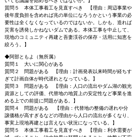
いても議論を始めるべきではないか。】
質問５ 本体工事着工を見直すべき 【理由：周辺事業や
後年度負担を含めれば兆の単位になろうかという事業の必
要性は全くなくなっているのではないか。しかも、造れば
災害を誘発しかねないダムである。本体工事を中止して、
現地のコミュニティ再建と吾妻渓谷の保存・活用に知恵を
絞ろう。】
◆阿部ともよ（無所属）
質問１ 大いに関心がある
質問２ 問題がある 【理由：計画発表以来時間が経ちす
ぎて計画自体が時代遅れとなっている。】
質問３ 問題がある 【理由：人口の流出やダム湖の観光
資源としての評価、代替地の地質上の安定性など事業を進
める上での前提に問題がある。】
質問４ 問題がある 【理由：代替地の整備の遅れや分
譲価格が高すぎるなどの理由から人口の流出が多くなり、
事実上現地再建とは言えない状況になっている。】
質問５ 本体工事着工を見直すべき 【理由：利水需要が