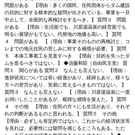
問題がある 【理由：多くの国民、住民団体からダム建設
の目的に対する根本的な疑問が出されている。事業を一旦
中止して、全面的な再検討をするべき。】 質問３ 問題
がある 【理由：生活面でも、川原湯温泉の経営面でも
明るい展望がもてない。代替地の地価も高い。】 質問
４ 問題がある 【（理由：事業そのものの再検討と、コ
レまでの地元住民の苦しみに対する補償が必要。】 質問
５ 本体工事着工を見直すべき 【理由：目的を失ったダ
ムを造るべきではない。】 ◆須藤和臣（自由民主党） 質
問１ 関心がある 質問２ なんとも言えない。 【理由：
進捗状況については長い経過があり、経緯もあり、様々な
方々の苦労があり、安易に答えるべきものではない。 】
質問３ なんとも言えない 【（理由：川原湯温泉に一度
お伺いしたことがあるが、複雑な感情を覚えた。】 質問
４ その他 【理由：住民の方々にも生活があり、それぞ
れの判断があるものと思われる。】 質問５ その他
【理由：必ずしも肯定的ではない。これからの経済状況等
を見れば、必要性には疑問を感じるところもある。ただ