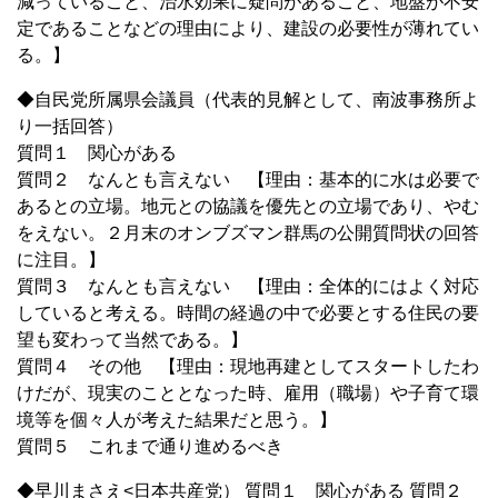
減っていること、治水効果に疑問があること、地盤が不安
定であることなどの理由により、建設の必要性が薄れてい
る。】
◆自民党所属県会議員（代表的見解として、南波事務所よ
り一括回答）
質問１ 関心がある
質問２ なんとも言えない 【理由：基本的に水は必要で
あるとの立場。地元との協議を優先との立場であり、やむ
をえない。２月末のオンブズマン群馬の公開質問状の回答
に注目。】
質問３ なんとも言えない 【理由：全体的にはよく対応
していると考える。時間の経過の中で必要とする住民の要
望も変わって当然である。】
質問４ その他 【理由：現地再建としてスタートしたわ
けだが、現実のこととなった時、雇用（職場）や子育て環
境等を個々人が考えた結果だと思う。】
質問５ これまで通り進めるべき
◆早川まさえ<日本共産党） 質問１ 関心がある 質問２