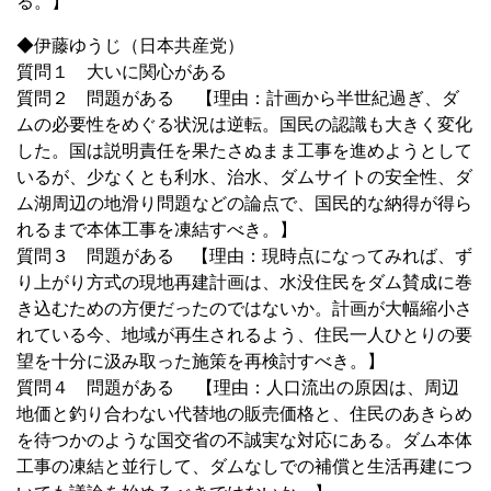
る。】
◆伊藤ゆうじ（日本共産党）
質問１ 大いに関心がある
質問２ 問題がある 【理由：計画から半世紀過ぎ、ダ
ムの必要性をめぐる状況は逆転。国民の認識も大きく変化
した。国は説明責任を果たさぬまま工事を進めようとして
いるが、少なくとも利水、治水、ダムサイトの安全性、ダ
ム湖周辺の地滑り問題などの論点で、国民的な納得が得ら
れるまで本体工事を凍結すべき。】
質問３ 問題がある 【理由：現時点になってみれば、ず
り上がり方式の現地再建計画は、水没住民をダム賛成に巻
き込むための方便だったのではないか。計画が大幅縮小さ
れている今、地域が再生されるよう、住民一人ひとりの要
望を十分に汲み取った施策を再検討すべき。】
質問４ 問題がある 【理由：人口流出の原因は、周辺
地価と釣り合わない代替地の販売価格と、住民のあきらめ
を待つかのような国交省の不誠実な対応にある。ダム本体
工事の凍結と並行して、ダムなしでの補償と生活再建につ