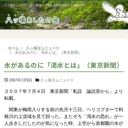
八ッ場あしたの会は八ッ場ダムが抱える問題を伝えるNGOです
Me
ホーム
八ッ場ダムニュース
水があるのに「渇水とは」（東京新聞）
水があるのに「渇水とは」（東京新聞）
2007年7月9日
八ッ場ダムニュース
２００７年７月４日 東京新聞「私説 論説室から」より
転載。
関東が梅雨入りする前の先月十三日、ヘリコプターで利
根川の上流域を見て回った。またぞろ「渇水の恐れ」が一
人歩きしだしたのが気になった時、上空から首都圏の水が