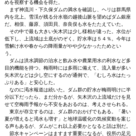
めを視察する機会を得た。
まず神流川・下久保ダムの満水を確認し、ヘリは群馬県
内を北上。雪渓が残る分水嶺の越後山脈を望めばダム銀座
だ。相俣、藤原、須田貝、奈良俣も水をたたえていた。
その中で最も大きい矢木沢は少し様相が違った。水位が
低下し、上流域は土底がのぞく。貯水率は５４％。今年は
雪解け水や春からの降雨量がやや少なかったためとい
う。
ダムは洪水調節の治水と飲み水や農業用水の利水など多
目的機能を持つ。梅雨時には多雨に備えて、流入量が多い
矢木沢などは少し空にするのが通例で、「むしろ水はたっ
ぷりある」と安心した。
なのに渇水報道は続いた。ダム群の貯水が梅雨明けに半
分以下だったら、まだ分かるが、矢木沢の上流域だけを見
せて空梅雨予報から不安をあおるのは、考えさせられる。
東京が存立するのは、ダム群のおかげでもある。「暑い
夏が増えると渇水も増す」と地球温暖化の気候変動を案じ
る声もあるが、ダムがこれ以上必要かとなると話は別だ。
節水キャンペーンはますます重要になるが、役所の足元