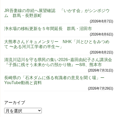
JR吾妻線の存続へ展望確認 「いかす会」がシンポジウ
ム 群馬・長野原町
2026年8月7日
浄水場の移転更新を５年間延長 群馬・沼田市
2026年8月6日
大熊孝さんドキュメンタリー NHK「川とひとをみつめ
て 〜ある河川工学者の半生〜」
2026年8月2日
清流川辺川を守る県民の集い2026−嘉田由紀子さん講演会
『子孫に残そう未来からの預かり物』ー8/8、熊本市
2026年7月31日
長崎県の「石木ダムに係る有識者の意見を聞く場」ー
YouTube動画と資料
2026年7月29日
アーカイブ