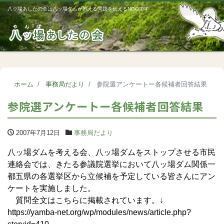
八ッ場あしたの会は八ッ場ダムが抱える問題を伝えるNGOです
Me
ホーム
事務局だより
参院選アンケートー各候補者回答結果
参院選アンケートー各候補者回答結果
2007年7月12日
事務局だより
八ッ場ダムを考える会、八ッ場ダムをストップさせる市民
連絡会では、きたる参議院選挙において八ッ場ダム関係一
都五県の各選挙区から立候補を予定している皆さんにアン
ケートを実施しました。
質問全文はこちらに掲載されています。↓
https://yamba-net.org/wp/modules/news/article.php?