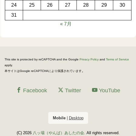
24
25
26
27
28
29
30
31
« 7月
This site is protected by reCAPTCHA and the Google
Privacy Policy
and
Terms of Service
apply.
。
本サイトはGoogle reCAPTCHAにより保護されています
Facebook
Twitter
YouTube
Mobile
|
Desktop
(C) 2026
八ッ場（やんば）あしたの会
. All rights reserved.