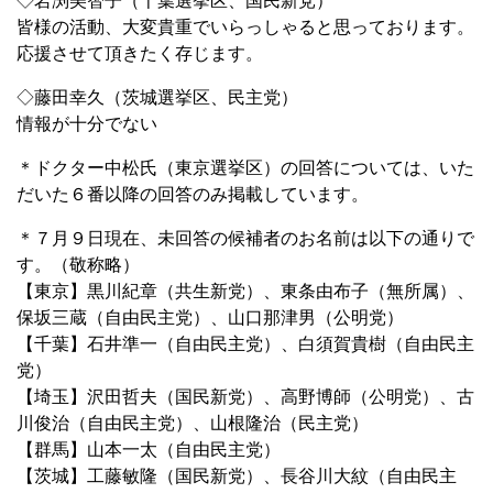
◇岩渕美智子（千葉選挙区、国民新党）
皆様の活動、大変貴重でいらっしゃると思っております。
応援させて頂きたく存じます。
◇藤田幸久（茨城選挙区、民主党）
情報が十分でない
＊ドクター中松氏（東京選挙区）の回答については、いた
だいた６番以降の回答のみ掲載しています。
＊７月９日現在、未回答の候補者のお名前は以下の通りで
す。（敬称略）
【東京】黒川紀章（共生新党）、東条由布子（無所属）、
保坂三蔵（自由民主党）、山口那津男（公明党）
【千葉】石井準一（自由民主党）、白須賀貴樹（自由民主
党）
【埼玉】沢田哲夫（国民新党）、高野博師（公明党）、古
川俊治（自由民主党）、山根隆治（民主党）
【群馬】山本一太（自由民主党）
【茨城】工藤敏隆（国民新党）、長谷川大紋（自由民主