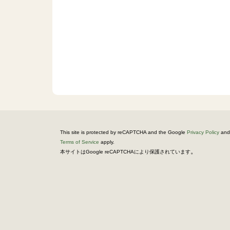
This site is protected by reCAPTCHA and the Google
Privacy Policy
and
Terms of Service
apply.
。
本サイトはGoogle reCAPTCHAにより保護されています