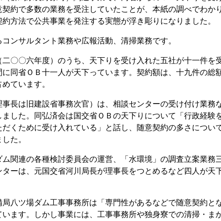
意契約で多数の業務を受注していたことが、本紙の調べでわか
契約方法で公共事業を発注する実態が浮き彫りになりました。
コンサルタント業務や広報活動、清掃業務です。
二〇〇六年度）のうち、天下りを受け入れた五社が十一件を
間に同省ＯＢ十一人が天下っています。契約額は、十九件の総
占めています。
事長は旧建設省事務次官）は、相談センターの受け付け業務
しました。同弘済会は国交省ＯＢの天下りについて「行政経験
ただくために受け入れている」と話し、随意契約の多さについ
ました。
ム関連の各種検討委員会の運営、「水環境」の調査立案業務
ンターは、元国交省河川局長が理事長をつとめるなど四人が天
局八ツ場ダム工事事務所は「専門性があるなどで随意契約と
ています。しかし事業には、工事事務所や独身寮での清掃・ま