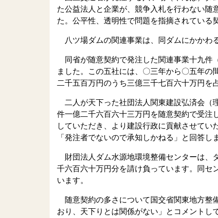
た公益法人と企業が、競争入札を行わない随
た。公平性、透明性で問題を指摘されている
八ツ場ダムの関連事業は、同ダムにかかわる
同省が随意契約で発注した関連事業十九件（
ました。この五社には、〇三年から〇五年の
二千五百万円のうち三億三千七百六十万円を
二人が天下った社団法人関東建設弘済会（理
件一億二千六百六十三万円を随意契約で受注
していただき、より建設行政に貢献させてい
「発注者でないので承知しかねる」と回答し
財団法人ダム水源地環境整備センターは、ダ
千六百六十万円分を請け負っています。同セ
います。
随意契約の多さについて国交省関東地方整備
おり、天下りとは関係がない」とコメントし