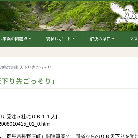
ム事業の問題点
現状レポート
解決の糸口
マス
契約の実態 天下り先ごっそり」
天下り先ごっそり」
り 受注５社にＯＢ１１人]
4/2008010415_01_0.html
（群馬県長野原町）関連事業で、同省からのＯＢ天下りを受