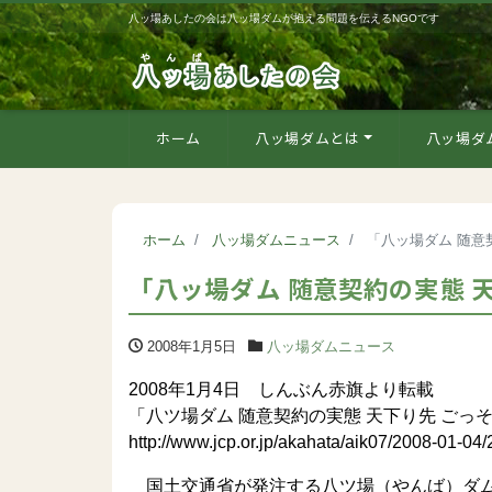
八ッ場あしたの会は八ッ場ダムが抱える問題を伝えるNGOです
ホーム
八ッ場ダムとは
八ッ場ダ
ホーム
八ッ場ダムニュース
「八ッ場ダム 随意
「八ッ場ダム 随意契約の実態 
2008年1月5日
八ッ場ダムニュース
2008年1月4日 しんぶん赤旗より転載
「八ツ場ダム 随意契約の実態 天下り先 ごっそ
http://www.jcp.or.jp/akahata/aik07/2008-01-0
国土交通省が発注する八ツ場（やんば）ダム