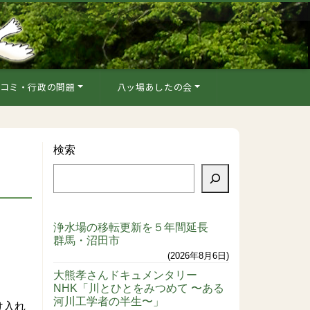
コミ・行政の問題
八ッ場あしたの会
検索
浄水場の移転更新を５年間延長
群馬・沼田市
2026年8月6日
大熊孝さんドキュメンタリー
NHK「川とひとをみつめて 〜ある
河川工学者の半生〜」
け入れ