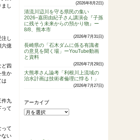
2026年8月2日
りまし
清流川辺川を守る県民の集い
2026−嘉田由紀子さん講演会『子孫
に残そう未来からの預かり物』ー
8/8、熊本市
2026年7月31日
受注し
長崎県の「石木ダムに係る有識者
額六億
の意見を聞く場」ーYouTube動画
と資料
2026年7月29日
など四
大熊孝さん論考「利根川上流域の
を生か
治水計画は技術者倫理に悖る！」
ては
2026年7月27日
三件九
アーカイブ
下って
なって
かない