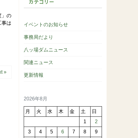
カテゴリー
度」の
工事は
イベントのお知らせ
事務局だより
八ッ場ダムニュース
関連ニュース
t »
更新情報
2026年8月
月
火
水
木
金
土
日
1
2
3
4
5
6
7
8
9