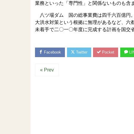
業務といった「専門性」と関係ないものも含
八ツ場ダム 国の総事業費は四千六百億円。
大洪水対策という根拠に無理があるなど、六
未着手で二〇一〇年度に完成する計画を国交
Facebook
Twitter
Pocket
LI
« Prev