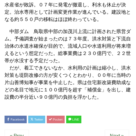
水産省が敗訴。０７年に発電が撤退し、利水も休止が決
定。治水専用として計画変更作業が進んでいる。建設地と
なる約５５０戸の移転はほぼ終わっている。
中部ダム 鳥取県中部の加茂川上流に計画された県営ダ
ム。予備調査が始まったのは７３年度。洪水対策と下流自
治体の水道水確保が目的で、流域人口や水道利用が将来増
えるという想定だった。総事業費は２３０億円で、２２世
帯が水没する予定だった。
だが、着工できないなか、水利用の計画は縮小し、洪水
対策も堤防改修の方が安くつくとわかり、００年に当時の
片山善博知事が事業を中止した。県は住宅新改築費助成な
どの名目で地元に１００億円を超す「補償金」を出し、建
設費の半分近い９０億円の負担を浮かした。
Facebook
Twitter
Pocket
LINE
« Prev
Next »