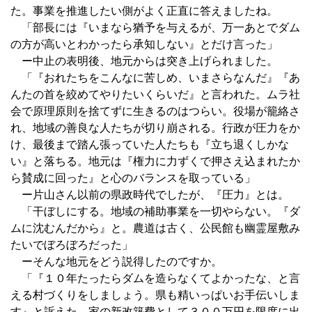
た。事業を推進したい側がよく正直に答えましたね。
「部長には『いまなら猶予を与えるが、万一あとでダム
の方が高いとわかったら承知しない』とだけ言った」
ー中止の表明後、地元からは突き上げられました。
「『おれたちをこんなに苦しめ、いまさらなんだ』『あ
んたの首を絞めてやりたいくらいだ』と言われた。ムラ社
会で原理原則を捨てずに生きるのはつらい。役場が籠絡さ
れ、地域の善良な人たちが切り崩される。行政が圧力をか
け、最後まで踏ん張っていた人たちも『立ち退くしかな
い』と落ちる。地元は『権力に力ずくで押さえ込まれたか
ら賛成に回った』と心のバランスを取っている」
ー片山さん以前の県政時代でしたが、『圧力』とは。
「干ぼしにする。地域の補助事業を一切やらない。『ダ
ムに沈むんだから』と。農道は古く、公民館も幽霊屋敷み
たいでぼろぼろだった」
ーそんな地元をどう説得したのですか。
「『１０年たったらダムを造らなくてよかったな、と言
える村づくりをしましょう。県も精いっぱいお手伝いしま
す』と訴えた。家の新改築費として３００万円を限度に出