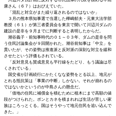
康さん（６７）はおびえていた。
「混乱と対立がまた繰り返されるのではないか」
３月の熊本県知事選で当選した樺嶋郁夫・元東大法学部
教授（６１）が第三者委員会を東京で開いて川辺川ダムの
建設の是非を９月までに判断すると表明したからだ。
潮谷義子・前知事時代の０１～０３年、ダムの是非を問
う住民討論集会が９回開かれた。潮谷前知事は「中立」を
貫いたが、その姿勢は推進派と反対派の深刻な対立を緩和
させたという評価もされている。
「反対意見も賛成意見も平行線をたどり、もう議論は尽
くされている」
国交省が計画続行にかたくなな姿勢をとる以上、地元が
とれる抵抗策は「事業の中断」しかない。それが崩れるの
ではないかというのが中島さんの懸念だ。
「借地の住民に補償金を積むために植木にまで高額の値
段がつけられた。ポンとカネを積まれれば生活が苦しい家
族はころっとくる。国はそうやって地元住民を追い込んで
きた。」