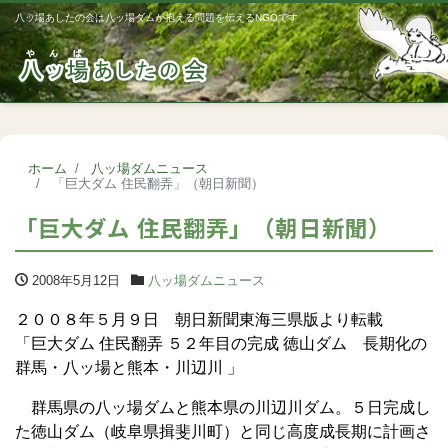
八ッ場あしたの会は八ッ場ダムが抱える問題を伝えるNGOです
Me
ホーム
八ッ場ダムニュース
「巨大ダム 住民翻弄」（朝日新聞）
「巨大ダム 住民翻弄」（朝日新聞）
2008年5月12日
八ッ場ダムニュース
２００８年５月９日 朝日新聞東海三県版より転載
「巨大ダム 住民翻弄 ５２年目の完成 徳山ダム 長期化の
群馬・八ッ場と熊本・川辺川 」
群馬県の八ッ場ダムと熊本県の川辺川ダム。５日完成し
た徳山ダム（岐阜県揖斐川町）と同じ高度成長期に計画さ