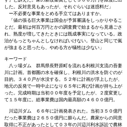
した。反対意見もあったが、それぐらいは迷惑料だ」
ー不必要な事業をとめる手立てはありますか。
「値の張る巨大事業は国会が予算審議をしっかりやるこ
とだ。最初は何百万円とかの調査費で始まるから見過ごさ
れ、熟度が増してきたときには既成事実になっている。政
治がもっとちゃんとしなければいけない。登山と同じで嵐
が強まると思ったら、やめる方が犠牲は少ない」
キーワード
八ッ場ダム 群馬県長野原町を流れる利根川支流の吾妻
川に計画。首都圏の水を確保し、利根川の洪水を防ぐのが
目的。３４０戸が水没する。５２年に計画が浮上したが、
地元の反発で一時中止になり６５年に再び計画が持ち上が
った。完成時期は当初００年度を予定したが、２度変更し
て１５年度に。総事業費は国内最高額の４６００億円。
川辺川ダム ６６年に計画発表された。当初３５０億円
だった事業費は２６５０億円に膨らんだ。農家からの同意
取得に不正があったとして０３年の川辺川利水訴訟で農林