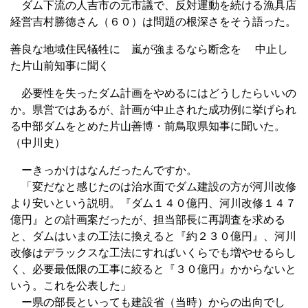
ダム下流の人吉市の元市議で、反対運動を続ける漁具店
経営吉村勝徳さん（６０）は問題の根深さをそう語った。
善良な地域住民犠牲に 嵐が強まるなら断念を 中止し
た片山前知事に聞く
必要性を失ったダム計画をやめるにはどうしたらいいの
か。県営ではあるが、計画が中止された成功例に挙げられ
る中部ダムをとめた片山善博・前鳥取県知事に聞いた。
（中川史）
ーきっかけはなんだったんですか。
「変だなと感じたのは治水面でダム建設の方が河川改修
より安いという説明。『ダム１４０億円、河川改修１４７
億円』との計画案だったが、担当部長に再調査を求める
と、ダムはいまの工法に換えると『約２３０億円』、河川
改修はデラックスな工法にすればいくらでも増やせるらし
く、必要最低限の工事に絞ると『３０億円』かからないと
いう。これを公表した」
ー県の部長といっても建設省（当時）からの出向でし