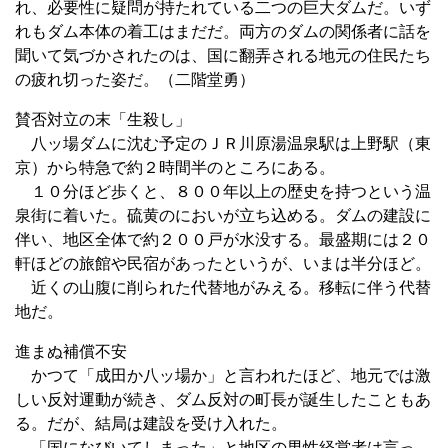
れ、必要性に疑問が持たれている二つの巨大ダムだ。いず
れもダム本体の着工はまだだ。両方のダムの関係者に話を
聞いて気づかされたのは、国に翻弄される地元の住民たち
の疲れ切った姿だ。（二階堂勇）
賛否対立の末「生殺し」
八ッ場ダムに沈む予定のＪＲ川原湯温泉駅は上野駅（東
京）から特急で約２時間半のところにある。
１０分ほど歩くと、８００年以上の歴史を持つという温
泉街に着いた。硫黄のにおいが立ち込める。ダムの建設に
伴い、地区全体で約２００戸が水没する。最盛期には２０
軒ほどの旅館や民宿があったというが、いまは半分ほど。
近くの山腹に削られた代替地がみえる。移転に伴う代替
地だ。
進まぬ補償不安
かつて「成田か八ッ場か」と言われたほど、地元では激
しい反対運動が続き、ダム反対の町長が誕生したこともあ
る。だが、結局は建設を受け入れた。
「国になびいてしまった」と地区の男性経営者は言っ