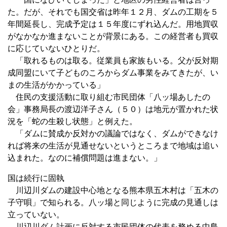
た。だが、それでも国交省は昨年１２月、ダムの工期を５
年間延長し、完成予定は１５年度にずれ込んだ。用地買収
がなかなか進まないことが背景にある。この経営者も買収
に応じていないひとりだ。
「取れるものは取る。従業員も家族もいる。父が反対期
成同盟にいて子どものころからダム事業をみてきたが、い
まの生活がかかっている」
住民の支援活動に取り組む市民団体「八ッ場あしたの
会」事務局長の渡辺洋子さん（５０）は地元が置かれた状
況を「蛇の生殺し状態」と例えた。
「ダムに賛成か反対かの議論ではなく、ダムができなけ
れば将来の生活が見通せないというところまで地域は追い
込まれた。なのに補償問題は進まない。」
国は続行に固執
川辺川ダムの建設中心地となる熊本県五木村は「五木の
子守唄」で知られる。八ッ場と同じように完成の見通しは
立っていない。
川辺川ダム計画に反対する市民団体の代表を務める中島