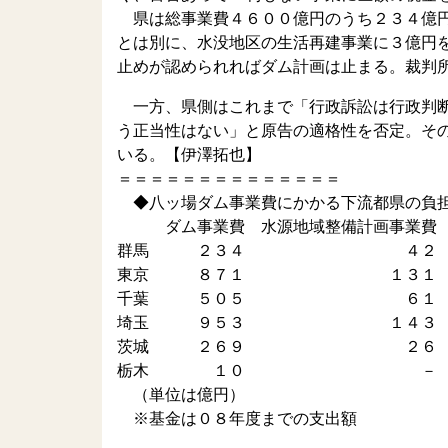
県は総事業費４６００億円のうち２３４億円
とは別に、水没地区の生活再建事業に３億円
止めが認められればダム計画は止まる。裁判
一方、県側はこれまで「行政訴訟は行政判断
う正当性はない」と原告の適格性を否定。そ
いる。【伊澤拓也】
＝＝＝＝＝＝＝＝＝＝＝＝＝＝
◆八ッ場ダム事業費にかかる下流都県の負
ダム事業費 水源地域整備計画事業費
群馬 ２３４ ４
東京 ８７１ １３
千葉 ５０５ ６
埼玉 ９５３ １４
茨城 ２６９ ２
栃木 １０ 
（単位は億円）
※基金は０８年度までの支出額