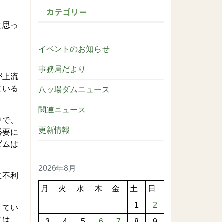
カテゴリー
と思っ
イベントのお知らせ
事務局だより
が上流
ている
八ッ場ダムニュース
関連ニュース
算で、
更新情報
必要に
ダムは
2026年8月
に不利
月
火
水
木
金
土
日
1
2
りてい
ては、
3
4
5
6
7
8
9