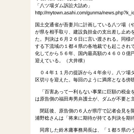
「八ツ場ダム訴訟大詰め」
http://mytown.asahi.com/gunma/news.php?k
国土交通省が吾妻川に計画している八ツ場（
が県を相手取り、建設負担金の支出差し止め
た。判決は６月２６日に言い渡される。同様
する下流域の１都４県の各地裁でも起こされ
化してから５６年、国内最高額の４６００億
迎えている。（大井穣）
０４年１１月の提訴から４年余り。八ツ場ダ
区切りを迎えた。毎回のように満席となる傍
「百害あって一利もない事業に巨額の税金を
は原告側の福田寿男弁護士が、ダムが不要と
閉廷後、原告側の６人が県庁で記者会見を開
浦野稔さんは「将来に期待が持てる判決を期
同席した鈴木庸事務局長は、「１都５県のう