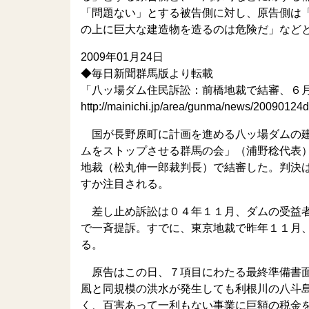
「問題ない」とする被告側に対し、原告側は
の上に巨大な建造物を造るのは危険だ」など
2009年01月24日
◆毎日新聞群馬版より転載
「八ッ場ダム住民訴訟：前橋地裁で結審、６
http://mainichi.jp/area/gunma/news/2009012
国が長野原町に計画を進める八ッ場ダムの建
ムをストップさせる群馬の会」（浦野稔代表
地裁（松丸伸一郎裁判長）で結審した。判決
すか注目される。
差し止め訴訟は０４年１１月、ダムの受益者
で一斉提訴。すでに、東京地裁で昨年１１月
る。
原告はこの日、７項目にわたる最終準備書面
風と同規模の洪水が発生しても利根川の八斗
く、百害あって一利もない事業に巨額の税金