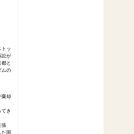
ストッ
訴訟が
京都と
ダムの
が棄却
ってき
主張
した国