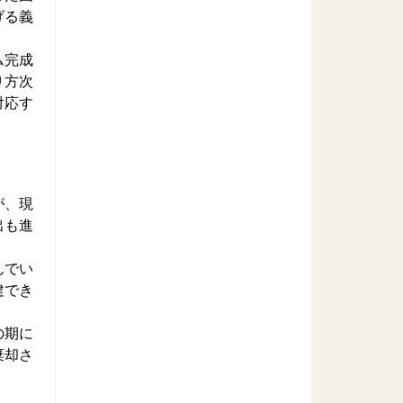
げる義
ム完成
り方次
対応す
が、現
出も進
んでい
建でき
の期に
棄却さ