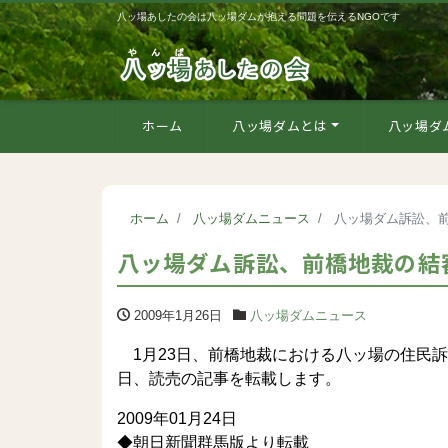
八ッ場あしたの会は八ッ場ダムが抱える問題を伝えるNGOです
ホーム
八ッ場ダムとは
八ッ場ダ
ホーム
八ッ場ダムニュース
八ッ場ダム訴訟、
八ッ場ダム訴訟、前橋地裁の結
2009年1月26日
八ッ場ダムニュース
1月23日、前橋地裁における八ッ場の住民
日、読売の記事を転載します。
2009年01月24日
◆朝日新聞群馬版より転載