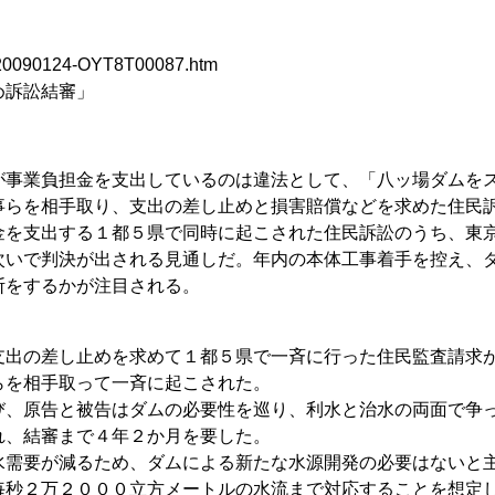
s/20090124-OYT8T00087.htm
止め訴訟結審」
事業負担金を支出しているのは違法として、「八ッ場ダムを
事らを相手取り、支出の差し止めと損害賠償などを求めた住民
金を支出する１都５県で同時に起こされた住民訴訟のうち、東
次いで判決が出される見通しだ。年内の本体工事着手を控え、
断をするかが注目される。
支出の差し止めを求めて１都５県で一斉に行った住民監査請求
らを相手取って一斉に起こされた。
、原告と被告はダムの必要性を巡り、利水と治水の両面で争
れ、結審まで４年２か月を要した。
需要が減るため、ダムによる新たな水源開発の必要はないと
毎秒２万２０００立方メートルの水流まで対応することを想定