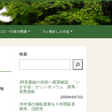
コミ・行政の問題
八ッ場あしたの会
検索
JR吾妻線の存続へ展望確認 「い
かす会」がシンポジウム 群馬・
、毎
長野原町
2026年8月7日
浄水場の移転更新を５年間延長
群馬・沼田市