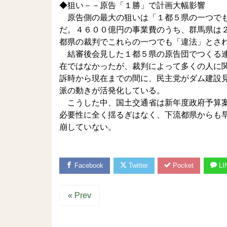
◆狙い－－原告「１勝」で計画大幅影響
原告側の最大の狙いは「１都５県の一つでも
だ。４６００億円の事業費のうち、群馬県は
都県の裁判でこれらの一つでも「違法」とさ
結審後会見した１都５県の原告団でつくる連
在ではなかったが、裁判によって多くの人に
訴時から現在までの間に、民主党がダム建設
派の動きが活発化している。
こうした中、国土交通省は新年度政府予算案
必要性に全く揺るぎはなく、下流都県からも
崩していない。
Facebook
Twitter
Pocket
LI
« Prev