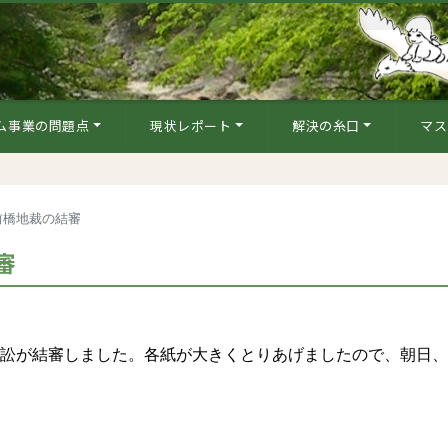
ム事業の問題点
現状レポート
解決の糸口
マス
前橋地裁の結審
審
訴訟が結審しました。各紙が大きくとりあげましたので、朝日