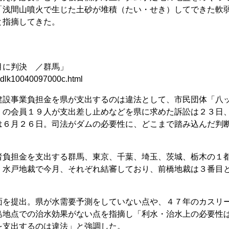
「浅間山噴火で生じた土砂が堆積（たい・せき）してできた軟
と指摘してきた。
月に判決 ／群馬」
4ddlk10040097000c.html
設事業負担金を県が支出するのは違法として、市民団体「八
）の会員１９人が支出差し止めなどを県に求めた訴訟は２３日
は６月２６日。司法がダムの必要性に、どこまで踏み込んだ判
負担金を支出する群馬、東京、千葉、埼玉、茨城、栃木の１
、水戸地裁で今月、それぞれ結審しており、前橋地裁は３番目
を提出。県が水需要予測をしていない点や、４７年のカスリ
島地点での治水効果がない点を指摘し「利水・治水上の必要性
を支出するのは違法」と強調した。