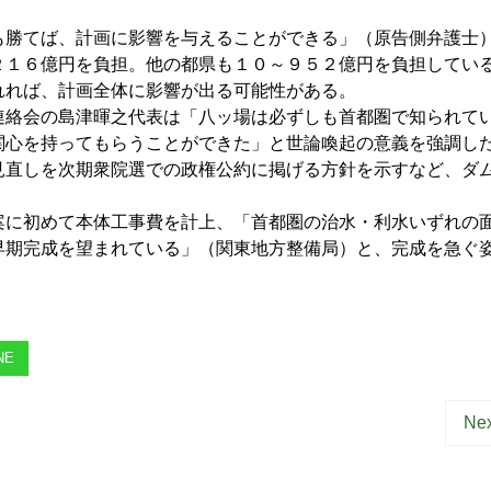
勝てば、計画に影響を与えることができる」（原告側弁護士
２１６億円を負担。他の都県も１０～９５２億円を負担してい
れれば、計画全体に影響が出る可能性がある。
絡会の島津暉之代表は「八ッ場は必ずしも首都圏で知られて
関心を持ってもらうことができた」と世論喚起の意義を強調し
見直しを次期衆院選での政権公約に掲げる方針を示すなど、ダ
に初めて本体工事費を計上、「首都圏の治水・利水いずれの
早期完成を望まれている」（関東地方整備局）と、完成を急ぐ
NE
Nex