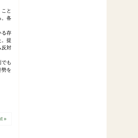
）こと
る。各
いる存
た。提
ム反対
面でも
姿勢を
t »