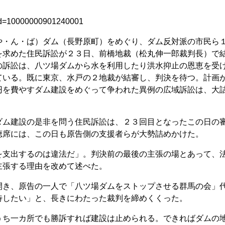
_id=10000000901240001
や・ん・ば）ダム（長野原町）をめぐり、ダム反対派の市民ら
を求めた住民訴訟が２３日、前橋地裁（松丸伸一郎裁判長）で
の訴訟は、八ツ場ダムから水を利用したり洪水抑止の恩恵を受
ている。既に東京、水戸の２地裁が結審し、判決を待つ。計画
円を費やすダム建設をめぐって争われた異例の広域訴訟は、大
ム建設の是非を問う住民訴訟は、２３回目となったこの日の
聴席には、この日も原告側の支援者らが大勢詰めかけた。
支出するのは違法だ」。判決前の最後の主張の場とあって、
主張する理由を改めて述べた。
き、原告の一人で「八ツ場ダムをストップさせる群馬の会」
待したい」と、長きにわたった裁判を締めくくった。
ち一カ所でも勝訴すれば建設は止められる。できればダムの