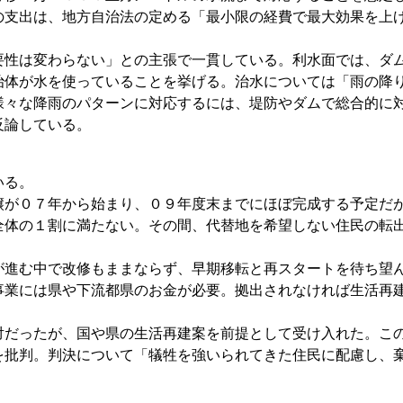
の支出は、地方自治法の定める「最小限の経費で最大効果を上
性は変わらない」との主張で一貫している。利水面では、ダ
治体が水を使っていることを挙げる。治水については「雨の降
様々な降雨のパターンに対応するには、堤防やダムで総合的に
反論している。
いる。
が０７年から始まり、０９年度末までにほぼ完成する予定だ
全体の１割に満たない。その間、代替地を希望しない住民の転
進む中で改修もままならず、早期移転と再スタートを待ち望
事業には県や下流都県のお金が必要。拠出されなければ生活再
だったが、国や県の生活再建案を前提として受け入れた。こ
を批判。判決について「犠牲を強いられてきた住民に配慮し、