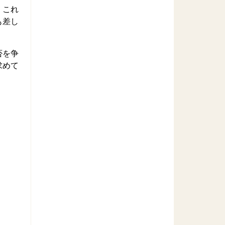
。これ
も差し
否を争
求めて