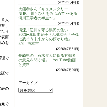
2026年8月6日
大熊孝さんドキュメンタリー
NHK「川とひとをみつめて 〜ある
河川工学者の半生〜」
１９人
2026年8月2日
結審し
清流川辺川を守る県民の集い
けたり
2026−嘉田由紀子さん講演会『子孫
が表面
に残そう未来からの預かり物』ー
詰めを
8/8、熊本市
2026年7月31日
長崎県の「石木ダムに係る有識者
審理で
の意見を聞く場」ーYouTube動画
と資料
2026年7月29日
法廷で
アーカイブ
代表の
地元で