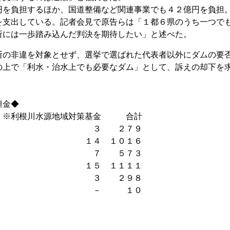
を負担するほか、国道整備など関連事業でも４２億円を負担
を支出している。記者会見で原告らは「１都６県のうち一つで
所には一歩踏み込んだ判決を期待したい」と述べた。
の非違を対象とせず、選挙で選ばれた代表者以外にダムの要
の上で「利水・治水上でも必要なダム」として、訴えの却下を
担金◆
 ※利根川水源地域対策基金 合計
２ ３ ２７９
１ １４ １０１６
１ ７ ５７３
３ １５ １１１１
６ ３ ２９８
－ － １０