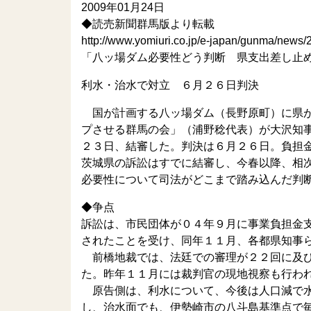
2009年01月24日
◆読売新聞群馬版より転載
http://www.yomiuri.co.jp/e-japan/gunma/new
「八ッ場ダム必要性どう判断 県支出差し
利水・治水で対立 ６月２６日判決
国が計画する八ッ場ダム（長野原町）に県が
プさせる群馬の会」（浦野稔代表）が大沢知
２３日、結審した。判決は６月２６日。負担
茨城県の訴訟はすでに結審し、今春以降、相
必要性について司法がどこまで踏み込んだ判
◆争点
訴訟は、市民団体が０４年９月に事業負担金
されたことを受け、同年１１月、各都県知事
前橋地裁では、法廷での審理が２２回に及び
た。昨年１１月には裁判官の現地視察も行わ
原告側は、利水について、今後は人口減で水
し、治水面でも、伊勢崎市の八斗島基準点で