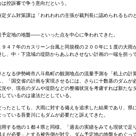
合は控訴審で争う意向だという。
定ダム対策課は「われわれの主張が裁判長に認められるもの
予定地の地盤――といった点を中心に争われてきた。
９４７年のカスリーン台風と同規模の２００年に１度の大雨
整し、中・下流域の堤防からあふれさせない計画の一端を担っ
となる伊勢崎市八斗島町の観測地点の流量予測を「机上の計
し、「国交省の計画を実現させるには、さらに十数基のダムが
状況や、現在のダムや堤防などの整備状況を考慮すれば新たな
出しているのは違法だとしている。
ったとしても、大雨に対する備えを追求した結果であり、県
なっている吾妻川にもダムが必要だと訴えてきた。
用する他の１都４県と同様、「過去の実績をみても現状で足
備えが必要」とする被告側が対立。ダム予定地の地盤をめぐっ