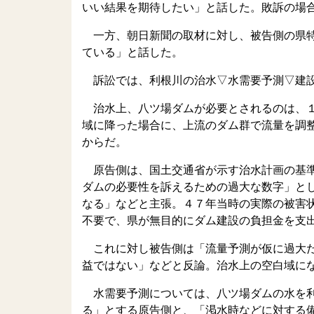
いい結果を期待したい」と話した。敗訴の場
一方、朝日新聞の取材に対し、被告側の県特
ている」と話した。
訴訟では、利根川の治水▽水需要予測▽建設
治水上、八ツ場ダムが必要とされるのは、１
域に降った場合に、上流のダム群で流量を調
からだ。
原告側は、国土交通省が示す治水計画の基準
ダムの必要性を訴えるための過大な数字」と
なる」などと主張。４７年当時の実際の被害
不要で、県が無目的にダム建設の負担金を支
これに対し被告側は「流量予測が仮に過大だ
益ではない」などと反論。治水上の空白域に
水需要予測については、八ツ場ダムの水を利
る」とする原告側と、「渇水時などに対する