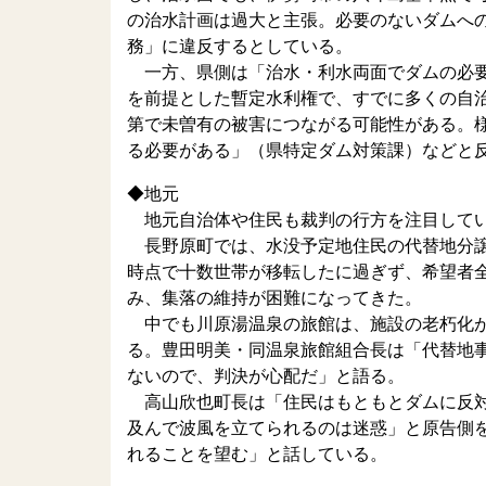
の治水計画は過大と主張。必要のないダムへ
務」に違反するとしている。
一方、県側は「治水・利水両面でダムの必要
を前提とした暫定水利権で、すでに多くの自
第で未曽有の被害につながる可能性がある。
る必要がある」（県特定ダム対策課）などと
◆地元
地元自治体や住民も裁判の行方を注目して
長野原町では、水没予定地住民の代替地分譲
時点で十数世帯が移転したに過ぎず、希望者
み、集落の維持が困難になってきた。
中でも川原湯温泉の旅館は、施設の老朽化が
る。豊田明美・同温泉旅館組合長は「代替地
ないので、判決が心配だ」と語る。
高山欣也町長は「住民はもともとダムに反対
及んで波風を立てられるのは迷惑」と原告側
れることを望む」と話している。