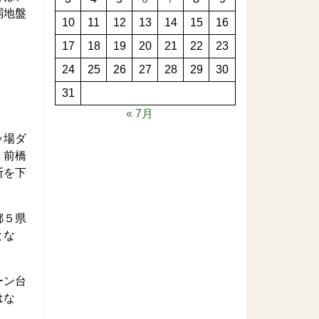
弱地盤
10
11
12
13
14
15
16
17
18
19
20
21
22
23
24
25
26
27
28
29
30
31
« 7月
ッ場ダ
、前橋
断を下
都５県
とな
ーン台
はな