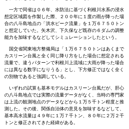
一方で同省は０６年、水防法に基づく利根川水系の浸水
想定区域図を作製した際、２００年に１度の雨が降った場
合の八斗島地点の「洪水ピーク流量」を１万６７５０トン
と想定していた。矢木沢、下久保など既存の６ダムの調整
能力を加味するなどしてシミュレーションしたという。
国交省関東地方整備局は「１万６７５０トンはあくまで
カスリーン台風と全く同じ降り方をした場合に想定される
流量で、違うパターンで利根川上流域に大雨が降った場合
には異なる数字になりうる」とし、下方修正ではなく全く
の別物であると強調している。
いずれの試算も基本モデルはカスリーン台風だが、肝心
の八斗島地点では実際の流量データがなく、当時の専門家
は上流の観測地点のデータなどから１万５千トン程度と推
測した。その後、関係自治体の意見を加味するなどして、
基本高水流量は４９年に１万７千トン、８０年に２万２千
トンと修正されてきた経緯がある。