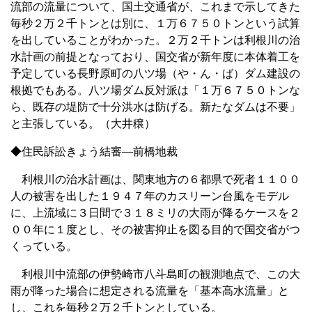
流部の流量について、国土交通省が、これまで示してきた
毎秒２万２千トンとは別に、１万６７５０トンという試算
を出していることがわかった。２万２千トンは利根川の治
水計画の前提となっており、国交省が新年度に本体着工を
予定している長野原町の八ツ場（や・ん・ば）ダム建設の
根拠でもある。八ツ場ダム反対派は「１万６７５０トンな
ら、既存の堤防で十分洪水は防げる。新たなダムは不要」
と主張している。（大井穣）
◆住民訴訟きょう結審―前橋地裁
利根川の治水計画は、関東地方の６都県で死者１１００
人の被害を出した１９４７年のカスリーン台風をモデル
に、上流域に３日間で３１８ミリの大雨が降るケースを２
００年に１度とし、その被害抑止を図る目的で国交省がつ
くっている。
利根川中流部の伊勢崎市八斗島町の観測地点で、この大
雨が降った場合に想定される流量を「基本高水流量」と
し、これを毎秒２万２千トンとしている。