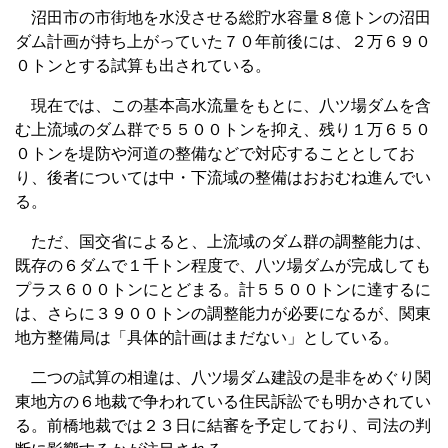
沼田市の市街地を水没させる総貯水容量８億トンの沼田
ダム計画が持ち上がっていた７０年前後には、２万６９０
０トンとする試算も出されている。
現在では、この基本高水流量をもとに、八ツ場ダムを含
む上流域のダム群で５５００トンを抑え、残り１万６５０
０トンを堤防や河道の整備などで対応することとしてお
り、後者については中・下流域の整備はおおむね進んでい
る。
ただ、国交省によると、上流域のダム群の調整能力は、
既存の６ダムで１千トン程度で、八ツ場ダムが完成しても
プラス６００トンにとどまる。計５５００トンに達するに
は、さらに３９００トンの調整能力が必要になるが、関東
地方整備局は「具体的計画はまだない」としている。
二つの試算の相違は、八ツ場ダム建設の是非をめぐり関
東地方の６地裁で争われている住民訴訟でも明かされてい
る。前橋地裁では２３日に結審を予定しており、司法の判