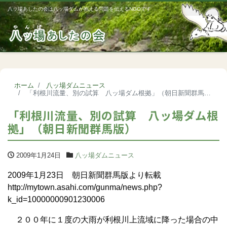
八ッ場あしたの会は八ッ場ダムが抱える問題を伝えるNGOです
Me
ホーム
八ッ場ダムニュース
「利根川流量、別の試算 八ッ場ダム根拠」（朝日新聞群馬版）
「利根川流量、別の試算 八ッ場ダム根
拠」（朝日新聞群馬版）
2009年1月24日
八ッ場ダムニュース
2009年1月23日 朝日新聞群馬版より転載
http://mytown.asahi.com/gunma/news.php?
k_id=10000000901230006
２００年に１度の大雨が利根川上流域に降った場合の中