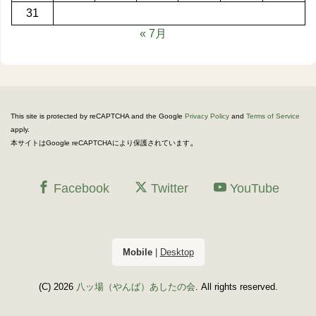
31
« 7月
This site is protected by reCAPTCHA and the Google
Privacy Policy
and
Terms of Service
apply.
。
本サイトはGoogle reCAPTCHAにより保護されています
Facebook
Twitter
YouTube
Mobile
|
Desktop
(C) 2026
八ッ場（やんば）あしたの会
. All rights reserved.