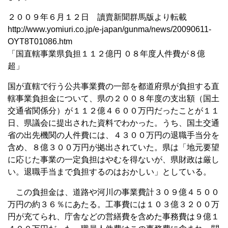
２００９年６月１２日 讀賣新聞群馬版より転載
http://www.yomiuri.co.jp/e-japan/gunma/news/20090611-
OYT8T01086.htm
「国直轄事業県負担１１２億円 ０８年度人件費が８億
超」
国が直轄で行う公共事業費の一部を都道府県が負担する直
轄事業負担金について、県の２００８年度の支出額（国土
交通省関係分）が１１２億４６００万円だったことが１１
日、県議会に提出された資料でわかった。うち、国土交通
省の出先機関の人件費には、４３００万円の退職手当分を
含め、８億３００万円が拠出されていた。県は「地元要望
に応じた事業の一定負担はやむを得ないが、県財政は厳し
い。退職手当まで負担するのはおかしい」としている。
この負担金は、道路や河川の事業費計３０９億４５００
万円の約３６％にあたる。工事費には１０３億３２００万
円が充てられ、庁舎などの営繕費を含めた事務費は９億１