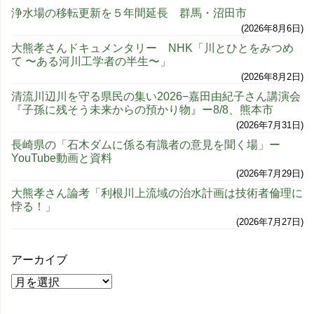
浄水場の移転更新を５年間延長 群馬・沼田市
2026年8月6日
大熊孝さんドキュメンタリー NHK「川とひとをみつめ
て 〜ある河川工学者の半生〜」
2026年8月2日
清流川辺川を守る県民の集い2026−嘉田由紀子さん講演会
『子孫に残そう未来からの預かり物』ー8/8、熊本市
2026年7月31日
長崎県の「石木ダムに係る有識者の意見を聞く場」ー
YouTube動画と資料
2026年7月29日
大熊孝さん論考「利根川上流域の治水計画は技術者倫理に
悖る！」
2026年7月27日
アーカイブ