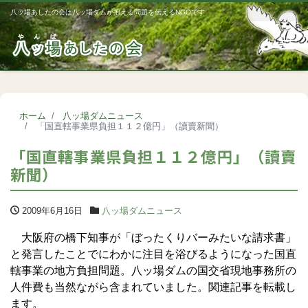
八ッ場あしたの会は八ッ場ダムが抱える問題を伝えるNGOです
Me
ホーム
八ッ場ダムニュース
「国直轄事業県負担１１２億円」（讀賣新聞）
「国直轄事業県負担１１２億円」（讀賣
新聞）
2009年6月16日
八ッ場ダムニュース
大阪府の橋下知事が「ぼったくりバーみたいな請求書」
と発言したことでにわかに注目を浴びるようになった国直
轄事業の地方負担問題。八ッ場ダムの国交省現地事務所の
人件費も当然ながら含まれていました。関連記事を転載し
ます。