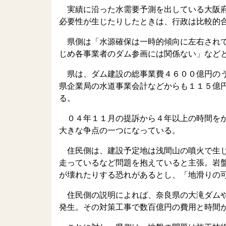
実績に沿った水需要予測を出している大阪府
必要性が生じたりしたときは、行政は比較的
県側は「水源確保は一時的傾向に左右されて
じめ各事業者のダム参画には関係ない」など
県は、ダム建設の総事業費４６００億円のう
県企業局の水道事業会計などからも１１５億
る。
０４年１１月の提訴から４年以上の時間をか
大きな争点の一つになっている。
住民側は、建設予定地は浅間山の噴火で生じ
走っているなど問題を抱えていると主張。岩
が壊れたりする恐れがあるとし、「地滑りの
住民側の説明によれば、奈良県の大滝ダムや
発生。その対策工事で数百億円の費用と時間