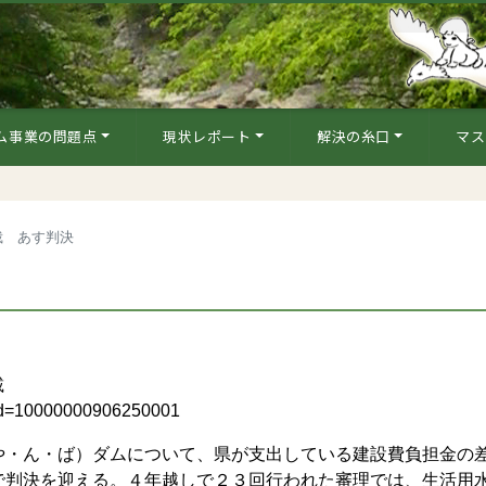
ム事業の問題点
現状レポート
解決の糸口
マス
裁 あす判決
載
_id=10000000906250001
・ん・ば）ダムについて、県が支出している建設費負担金の
で判決を迎える。４年越しで２３回行われた審理では、生活用