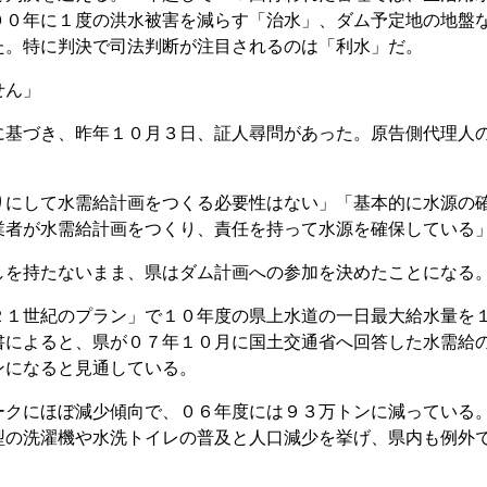
００年に１度の洪水被害を減らす「治水」、ダム予定地の地盤
た。特に判決で司法判断が注目されるのは「利水」だ。
せん」
基づき、昨年１０月３日、証人尋問があった。原告側代理人
にして水需給計画をつくる必要性はない」「基本的に水源の
業者が水需給計画をつくり、責任を持って水源を確保している
を持たないまま、県はダム計画への参加を決めたことになる
１世紀のプラン」で１０年度の県上水道の一日最大給水量を
書によると、県が０７年１０月に国土交通省へ回答した水需給
ンになると見通している。
クにほぼ減少傾向で、０６年度には９３万トンに減っている
型の洗濯機や水洗トイレの普及と人口減少を挙げ、県内も例外