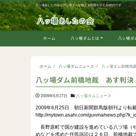
八ッ場あしたの会は八ッ場ダムが抱える問題を伝えるNGOです
ホーム
八ッ場ダムとは
八ッ場ダ
ホーム
八ッ場ダムニュース
八ッ場ダム前橋地
八ッ場ダム前橋地裁 あす判決
2009年6月27日
八ッ場ダムニュース
2009年6月25日 朝日新聞群馬版朝刊より転
http://mytown.asahi.com/gunma/news.php?k
長野原町で国が建設を進めている八ツ場（や
めなどを求めた住民訴訟は２６日、前橋地裁