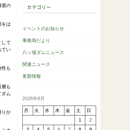
撤退の
カテゴリー
局をは
イベントのお知らせ
事務局だより
として
れてい
八ッ場ダムニュース
関連ニュース
険性も
更新情報
断層も
てダム
2026年8月
月
火
水
木
金
土
日
滑りが
1
2
3
4
5
6
7
8
9