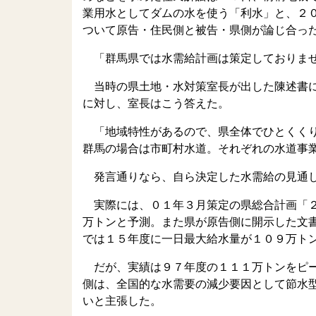
業用水としてダムの水を使う「利水」と、２
ついて原告・住民側と被告・県側が論じ合っ
「群馬県では水需給計画は策定しておりま
当時の県土地・水対策室長が出した陳述書に
に対し、室長はこう答えた。
「地域特性があるので、県全体でひとくくり
群馬の場合は市町村水道。それぞれの水道事
発言通りなら、自ら決定した水需給の見通し
実際には、０１年３月策定の県総合計画「２
万トンと予測。また県が原告側に開示した文
では１５年度に一日最大給水量が１０９万ト
だが、実績は９７年度の１１１万トンをピー
側は、全国的な水需要の減少要因として節水
いと主張した。