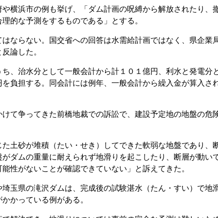
や横浜市の例も挙げ、「ダム計画の呪縛から解放されたり、
合理的な予測をするものである」とする。
はならない。国交省への回答は水需給計画ではなく、県企業
と反論した。
ち、治水分として一般会計から計１０１億円、利水と発電分
円を負担する。同会計には例年、一般会計から繰入金が算入さ
けて争ってきた前橋地裁での訴訟で、建設予定地の地盤の危
た土砂が堆積（たい・せき）してできた軟弱な地盤であり、
盤がダムの重量に耐えられず地滑りを起こしたり、断層が動い
可能性がないことが確認できていない」と訴えてきた。
埼玉県の滝沢ダムは、完成後の試験湛水（たん・すい）で地
がかかっている例がある。