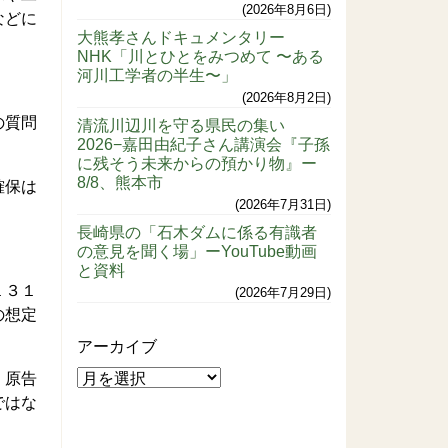
2026年8月6日
などに
大熊孝さんドキュメンタリー
NHK「川とひとをみつめて 〜ある
河川工学者の半生〜」
2026年8月2日
の質問
清流川辺川を守る県民の集い
2026−嘉田由紀子さん講演会『子孫
に残そう未来からの預かり物』ー
8/8、熊本市
確保は
2026年7月31日
」
長崎県の「石木ダムに係る有識者
。
の意見を聞く場」ーYouTube動画
と資料
１３１
2026年7月29日
の想定
アーカイブ
。原告
ではな