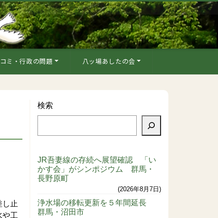
コミ・行政の問題
八ッ場あしたの会
検索
JR吾妻線の存続へ展望確認 「い
かす会」がシンポジウム 群馬・
長野原町
2026年8月7日
浄水場の移転更新を５年間延長
差し止
群馬・沼田市
水や工