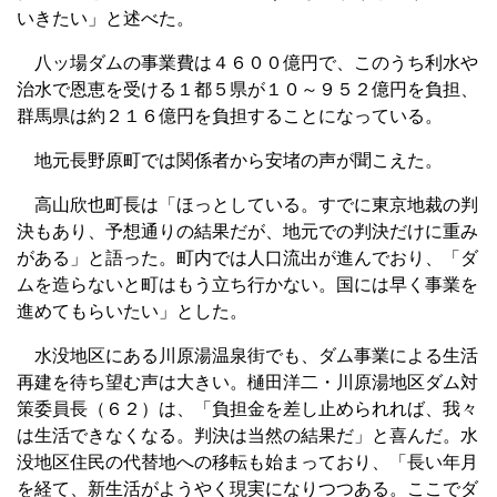
いきたい」と述べた。
八ッ場ダムの事業費は４６００億円で、このうち利水や
治水で恩恵を受ける１都５県が１０～９５２億円を負担、
群馬県は約２１６億円を負担することになっている。
地元長野原町では関係者から安堵の声が聞こえた。
高山欣也町長は「ほっとしている。すでに東京地裁の判
決もあり、予想通りの結果だが、地元での判決だけに重み
がある」と語った。町内では人口流出が進んでおり、「ダ
ムを造らないと町はもう立ち行かない。国には早く事業を
進めてもらいたい」とした。
水没地区にある川原湯温泉街でも、ダム事業による生活
再建を待ち望む声は大きい。樋田洋二・川原湯地区ダム対
策委員長（６２）は、「負担金を差し止められれば、我々
は生活できなくなる。判決は当然の結果だ」と喜んだ。水
没地区住民の代替地への移転も始まっており、「長い年月
を経て、新生活がようやく現実になりつつある。ここでダ