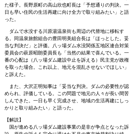
た様子。長野原町の高山欣也町長は「予想通りの判決。一
日も早い住民の生活再建に向け全力で取り組みたい」と語
った。
ダムで水没する川原湯温泉街も周辺の代替地に移転す
る。同温泉旅館組合の豊田明美組合長は「ほっとした。妥
当な判決だ」と評価。八ッ場ダム水没関係五地区連合対策
委員会の萩原昭朗委員長も「当然の結果で喜んでいる。一
番の心配は（八ッ場ダム建設中止を訴える）民主党が政権
を取った場合。これ以上、地元を混乱させないでほしい」
と訴えた。
また、大沢正明知事は「妥当な判決。ダムの必要性が認
められ、評価している。この問題で地元の人々が長い間苦
しんできた。一日も早く完成させ、地域の生活再建にしっ
かりと取り組みたい」と語った。
【解説】
国が進める八ッ場ダム建設事業の是非が争点となった訴