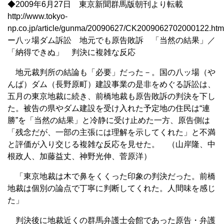
◆2009年6月27日 東京新聞群馬版朝刊より転載
http://www.tokyo-
np.co.jp/article/gunma/20090627/CK2009062702000122.htm
ー八ッ場ダム訴訟 地元でも原告敗訴 「当然の結果」／
「納得できぬ」 判決に複雑な反応
地元裁判所の結論も「必要」だった－。国の八ッ場（や
んば）ダム（長野原町）建設事業の是非をめぐる訴訟は、
五月の東京地裁に続き、前橋地裁も原告敗訴の判決を下し
た。被告の県やダム建設を受け入れた予定地の住民は“連
勝”を「当然の結果」と冷静に受け止めた一方、原告側は
「残念だが、一部の主張には理解を示してくれた」と不満
と評価が入り交じる複雑な反応を見せた。 （山岸隆、中
根政人、加藤益丈、神野光伸、菅原洋）
「東京地裁は木で鼻をくくった印象の判決だった。前橋
地裁は個別の論点で丁寧に判断してくれた。人間味を感じ
た」
判決後に地裁近くの群馬弁護士会館であった原告・弁護