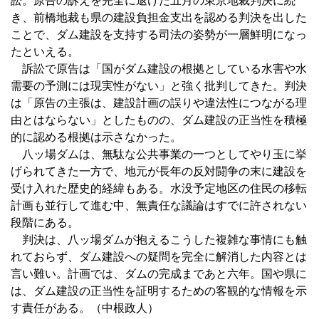
訟。原告の訴えを完全に退けた五月の東京地裁判決に続
き、前橋地裁も県の建設負担金支出を認める判決を出した
ことで、ダム建設を支持する司法の姿勢が一層鮮明になっ
たといえる。
訴訟で原告は「国がダム建設の根拠としている水害や水
需要の予測には現実性がない」と強く批判してきた。判決
は「原告の主張は、建設計画の誤りや違法性につながる理
由とはならない」としたものの、ダム建設の正当性を積極
的に認める根拠は示さなかった。
八ッ場ダムは、無駄な公共事業の一つとしてやり玉に挙
げられてきた一方で、地元が長年の反対闘争の末に建設を
受け入れた歴史的経緯もある。水没予定地区の住民の移転
計画も並行して進む中、無責任な議論はすでに許されない
段階にある。
判決は、八ッ場ダムが抱えるこうした複雑な事情にも触
れておらず、ダム建設への疑問を完全に解消した内容とは
言い難い。計画では、ダムの完成まであと六年。国や県に
は、ダム建設の正当性を証明するための客観的な情報を示
す責任がある。（中根政人）