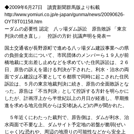
◆2009年6月27日 讀賣新聞群馬版より転載
http://www.yomiuri.co.jp/e-japan/gunma/news/20090626-
OYT8T01158.htm
ーダムの必要性 認定 八ッ場ダム訴訟 原告敗訴 「東京
判決の焼き直し」 控訴の方針 抗議声明を発表ー
国土交通省が長野原町で進める八ッ場ダム建設事業への県
の負担金支出について、市民団体のメンバーら１９人が前
橋地裁に支出差し止めなどを求めていた住民訴訟は、２６
日、原告の訴えを退ける判決が下された。利水・治水の両
面でダム建設は不要として６都県で同時に起こされた住民
訴訟は、５月の東京地裁判決に続き、原告の全面敗訴とな
った。原告は「不当判決」として控訴する方針を明らかに
したが、計画浮上から半世紀以上の月日が経過し、早期推
進を求める地元住民からは安堵(あんど)の声が聞かれた。
５年近くにわたった裁判で、原告側は、ダムが利水、治
水両面で不要な上、ダムサイト予定地の岩盤が脆弱(ぜい
じゃく)な恐れや、周辺の地滑りの可能性などから安全上