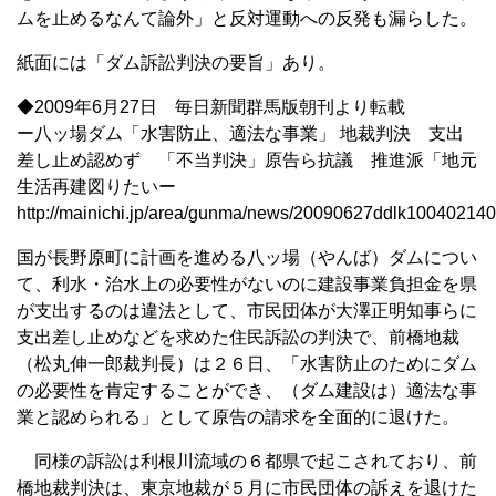
ムを止めるなんて論外」と反対運動への反発も漏らした。
紙面には「ダム訴訟判決の要旨」あり。
◆2009年6月27日 毎日新聞群馬版朝刊より転載
ー八ッ場ダム「水害防止、適法な事業」 地裁判決 支出
差し止め認めず 「不当判決」原告ら抗議 推進派「地元
生活再建図りたいー
http://mainichi.jp/area/gunma/news/20090627ddlk100402140
国が長野原町に計画を進める八ッ場（やんば）ダムについ
て、利水・治水上の必要性がないのに建設事業負担金を県
が支出するのは違法として、市民団体が大澤正明知事らに
支出差し止めなどを求めた住民訴訟の判決で、前橋地裁
（松丸伸一郎裁判長）は２６日、「水害防止のためにダム
の必要性を肯定することができ、（ダム建設は）適法な事
業と認められる」として原告の請求を全面的に退けた。
同様の訴訟は利根川流域の６都県で起こされており、前
橋地裁判決は、東京地裁が５月に市民団体の訴えを退けた