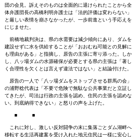
団の会見。訴えそのものは全面的に退けられたことから全
体弁護団長の高橋利明弁護士は「法的評価は変わらない」
と厳しい表情を崩さなかったが、一歩前進という手応えを
にじませた。
前橋地裁判決は、県の水需要は減少傾向にあり、ダムを
建設せずに水を供給することが「おおむね可能との見解に
も理由がある」と指摘し、原告の主張に寄り添った。しか
し、八ッ場ダムの水源確保が必要とする県の主張は「著し
く合理性を欠くとは言えず違法ではない」と結論付けた。
原告の一人で「八ッ場ダムをストップさせる群馬の会」
の浦野稔代表は「不要で危険で無駄な公共事業だと立証し
てきたが、司法は行政の主張を認め、住民の主張を認めな
い。到底納得できない」と怒りの声を上げた。
■ ■
これに対し、激しい反対闘争の末に集落ごとダム湖畔へ
移転する生活再建案を受け入れた地元住民は一様に安心し