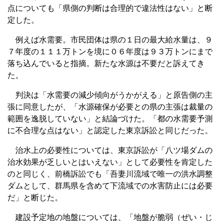
点についても「県側の判断は合理的で違法性はない」と断
定した。
例えば水需要。市民団体は県の１日の最大給水量は、９
７年度の１１１万トンを境に０６年度は９３万トンにまで
落ち込んでいると指摘。新たな水源は不要だと訴えてき
た。
判決は「水需要の減少傾向がうかがえる」と原告側の主
張に同意したが、「水源確保が必要との県の主張は裁量の
範囲を逸脱していない」と結論づけた。「都の水需要予測
に不合理な点はない」と認定した東京訴訟と同じだった。
治水上の必要性については、東京訴訟が「八ツ場ダムの
治水効果が乏しいとはいえない」として必要性を肯定した
のと同じく、前橋訴訟でも「吾妻川流域で唯一の洪水調整
ダムとして、群馬県を含めて下流域での水害防止には必要
だ」と断じた。
建設予定地の地盤については、「地盤が脆弱（ぜい・じ