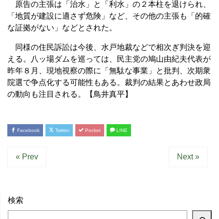
原告の主張は「治水」と「利水」の２本柱を退けられ、
「地質が建設に適さず危険」など、その他の主張も「的確
な証拠がない」などとされた。
同様の住民訴訟は今後、水戸地裁などで相次ぎ判決を迎
える。八ッ場ダムを巡っては、民主党の鳩山由紀夫代表が
昨年８月、現地視察の際に「無駄な事業」と批判、次期衆
院選で争点化する可能性もある。裁判の結果とあわせ政局
の動向も注目される。【鳥井真平】
Facebook
Twitter
Pocket
LINE
« Prev
Next »
検索