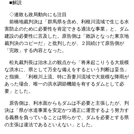
■解説
◇連敗も政局動向にも注目
前橋地裁判決は「群馬県を含め、利根川流域で生じる水
害防止のために必要性を肯定できる適法な事業」と、ダム
建設の必要性に言及した。原告側は「敗訴となった東京地
裁判決のコピーだ」と批判したが、２回続けて原告側が
「完敗」する内容となった。
松丸裁判長は治水上の観点から「将来起こりうる大規模
な洪水に、県として万全な備えをするという判断は妥当」
と指摘、「利根川上流、特に吾妻川流域で大規模な降雨が
あった場合、唯一の洪水調節機能を有するダムとして必
要」とした。
原告側は、利水面からもダムは不必要と主張したが、判
決は「県が水道事業を安定かつ適正に運営するよう努力す
る義務を負っていることは明らかで、ダムを必要とする県
の主張は違法であるといえない」とした。