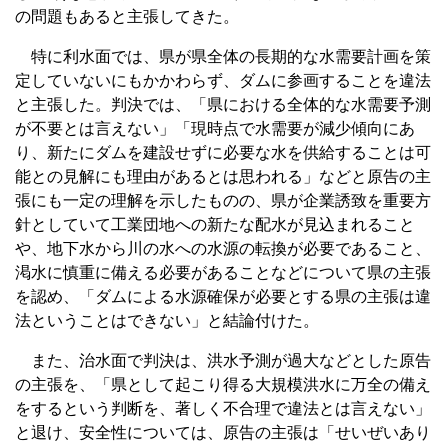
の問題もあると主張してきた。
特に利水面では、県が県全体の長期的な水需要計画を策
定していないにもかかわらず、ダムに参画することを違法
と主張した。判決では、「県における全体的な水需要予測
が不要とは言えない」「現時点で水需要が減少傾向にあ
り、新たにダムを建設せずに必要な水を供給することは可
能との見解にも理由があるとは思われる」などと原告の主
張にも一定の理解を示したものの、県が企業誘致を重要方
針としていて工業団地への新たな配水が見込まれること
や、地下水から川の水への水源の転換が必要であること、
渇水に慎重に備える必要があることなどについて県の主張
を認め、「ダムによる水源確保が必要とする県の主張は違
法ということはできない」と結論付けた。
また、治水面で判決は、洪水予測が過大などとした原告
の主張を、「県として起こり得る大規模洪水に万全の備え
をするという判断を、著しく不合理で違法とは言えない」
と退け、安全性については、原告の主張は「せいぜいあり