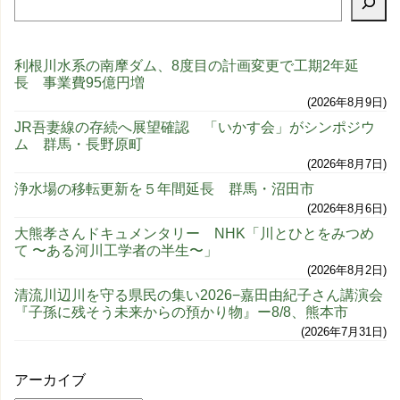
利根川水系の南摩ダム、8度目の計画変更で工期2年延
長 事業費95億円増
2026年8月9日
JR吾妻線の存続へ展望確認 「いかす会」がシンポジウ
ム 群馬・長野原町
2026年8月7日
浄水場の移転更新を５年間延長 群馬・沼田市
2026年8月6日
大熊孝さんドキュメンタリー NHK「川とひとをみつめ
て 〜ある河川工学者の半生〜」
2026年8月2日
清流川辺川を守る県民の集い2026−嘉田由紀子さん講演会
『子孫に残そう未来からの預かり物』ー8/8、熊本市
2026年7月31日
アーカイブ