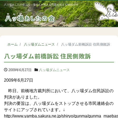
八ッ場あしたの会は八ッ場ダムが抱える問題を伝えるNGOです
Me
ホーム
八ッ場ダムニュース
八ッ場ダム前橋訴訟 住民側敗訴
八ッ場ダム前橋訴訟 住民側敗訴
2009年6月27日
八ッ場ダムニュース
2009年6月27日
昨日、前橋地方裁判所において、八ッ場ダム住民訴訟の
判決がありました。
判決の要旨は、八ッ場ダムをストップさせる市民連絡会の
サイトにアップされています。↓
http://www.yamba.sakura.ne.jp/shiryo/gunma/gunma_maebas