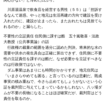
関心がない」と冷めた口ぶり。
川原湯温泉で飲食店を経営する男性（５５）は「控訴す
るなんて迷惑。やっと地元は生活再建の方向で建設を受け
入れたのに、建設が止まったら、またおれたちは見捨てら
れるのか」と漏らした。
不要性の立証責任 住民側に課すは酷 五十嵐敬喜・法政
大教授（公共事業論）の話
行政権の裁量の範囲を過分に認めた判決。将来的な水の
需要や洪水の発生具合は正確に算出できず、住民側に不要
性の立証責任を課すのは酷だ。なぜ必要かを立証すべきな
のは行政側ではないか。
ダム事業はあまりにも時間がかかりすぎ、地元住民は
「いまさらやめても困る」と言っているのは悲劇だ。既成
事実の積み重ねで、今さら止めてもしょうがないという心
証を裁判官に与えてしまっているかもしれない。八ッ場ダ
ムが不要の長物になることはほぼ確実だが、裁判官はどう
責任を取るのか。