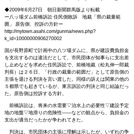
◆2009年6月27日 朝日新聞群馬版より転載
ー八ッ場ダム前橋訴訟 住民側敗訴 地裁「県の裁量範
囲」 原告側、控訴の方針ー
http://mytown.asahi.com/gunma/news.php?
k_id=10000000906270002
国が長野原町で計画中の八ツ場ダムに、県が建設費負担金
を支出するのは違法だとして、市民団体が知事らに支出差
し止めなどを求めた住民訴訟で、前橋地裁（松丸伸一郎裁
判長）は２６日、「行政の裁量の範囲だ」として原告側の
主張を退ける判決を言い渡した。同様の訴えは関東の他の
５都県でも起きているが、東京訴訟の判決と同じ結論だっ
た。原告側は控訴する方針。
前橋訴訟は、将来の水需要▽治水上の必要性▽建設予定
地の地盤▽地滑りの危険性――などの観点から、負担金の
支出が適当だったかが争われてきた。
判決は、市民団体の主張に理解は示したが、いずれの争