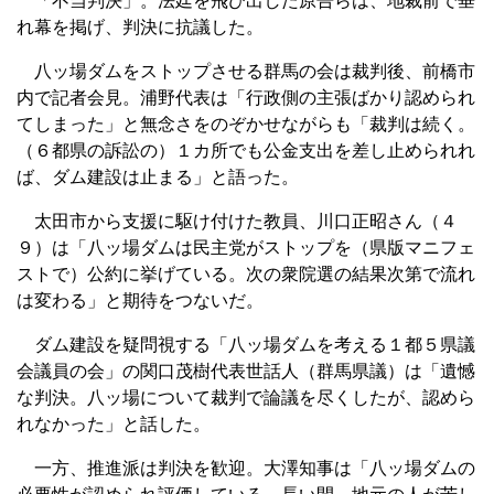
「不当判決」。法廷を飛び出した原告らは、地裁前で垂
れ幕を掲げ、判決に抗議した。
八ッ場ダムをストップさせる群馬の会は裁判後、前橋市
内で記者会見。浦野代表は「行政側の主張ばかり認められ
てしまった」と無念さをのぞかせながらも「裁判は続く。
（６都県の訴訟の）１カ所でも公金支出を差し止められれ
ば、ダム建設は止まる」と語った。
太田市から支援に駆け付けた教員、川口正昭さん（４
９）は「八ッ場ダムは民主党がストップを（県版マニフェ
ストで）公約に挙げている。次の衆院選の結果次第で流れ
は変わる」と期待をつないだ。
ダム建設を疑問視する「八ッ場ダムを考える１都５県議
会議員の会」の関口茂樹代表世話人（群馬県議）は「遺憾
な判決。八ッ場について裁判で論議を尽くしたが、認めら
れなかった」と話した。
一方、推進派は判決を歓迎。大澤知事は「八ッ場ダムの