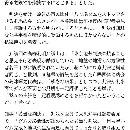
得る危険性を指摘するにとどまる」とした。
判決を受け、原告の市民団体「八ッ場ダムをストップさ
せる群馬の会」のメンバーや弁護団は前橋市内で記者会見
し、控訴する方針を明らかにするとともに、「判決は無駄
な公共事業を積極的に奨励するものにほかならない」との
抗議声明を発表した。
弁護団の高橋利明弁護士は、「東京地裁判決の焼き直し
と思えるほど表現が酷似していた。地盤や地滑りの危険性
は若干丁寧に説明されていたが、基本的に東京判決と構造
は同じ」と批判。６都県で訴訟を起こした市民団体連絡会
の島津暉之代表は、「残念な結果」としつつ、判決が利水
面でダムが不要との見解を一定評価したことを挙げ、
「我々の主張も一定程度認めざるを得なかったということ
だ」と述べた。
知事「妥当な判決」 判決を受けて大沢知事は記者会見
で、「ダムの必要性が認められた妥当な判決。１日も早い
ダム完成と地域の生活再建に向けてしっかりと取り組んで