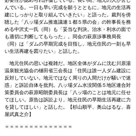
必要性が認められ評価している。長い間、地元の人が苦し
んでいる。一日も早い完成を願うとともに、地元の生活再
建にしっかりと取り組んでいきたい」と語った。裁判を傍
聴した「八ッ場ダム推進議連１都５県の会」の幹事長を務
める中沢丈一氏（同）も「妥当な判決。治水・利水の面で
も適切に判断してもらった」。同会の萩原渉事務局長
（同）は「ダムの早期完成を目指し、地元住民の一刻も早
い生活再建を図りたい」と話した。
地元住民の思いは複雑だ。地区全体がダムに沈む川原湯
温泉観光協会の樋田省三会長は「住民は誰一人ダム建設に
反対していない。地元ではなく周りの人間だけが騒いで迷
惑」と訴訟自体を批判。八ッ場ダム水没関係５地区連合対
策委員会の萩原昭朗委員長は「八ッ場のことは地元に任せ
てほしい。原告は訴訟より、地元住民の早期生活再建に力
を貸してほしい」と話した。【杉山順平、奥山はるな、喜
屋武真之介】
＝＝＝＝＝＝＝＝＝＝＝＝＝＝