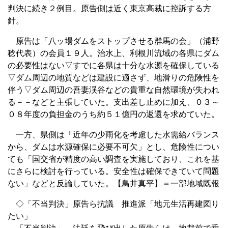
判決に続き２例目。原告側は近く東京高裁に控訴する方
針。
原告は「八ッ場ダムをストップさせる群馬の会」（浦野
稔代表）の会員１９人。治水上、利根川流域の各県にダム
の必要性はない▽すでに各県は十分な水源を確保している
▽ダム周辺の地質などは建設に適さず、地滑りの危険性を
伴う▽ダム周辺の吾妻渓谷などの貴重な自然環境が失われ
る－－などと主張していた。支出差し止めに加え、０３～
０８年度の負担金のうち約５１億円の返還を求めていた。
一方、県側は「近年の少雨化を考慮した水需給バランス
から、ダムは水源確保に必要不可欠」とし、危険性につい
ても「国交省が精度の高い調査を実施しており、これを基
にさらに検討を行っている。安全性は確保できていて問題
ない」などと反論していた。【鳥井真平】＝一部地域既報
◇「不当判決」原告ら抗議 推進派「地元生活再建図り
たい」