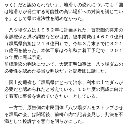
ゃく）だと認められない」、地滑りの恐れについても「国
は地滑りが発生する可能性の高い場所への対策を講じてい
る」として県の違法性を認めなかった。
八ツ場ダムは１９５２年に計画された。首都圏の将来の
水源確保と洪水調整などが目的。総事業費は４６００億円
（群馬県負担は２１６億円）で、今年３月末までに３２１
５億円を使った。本体工事は今年秋に着工予定で、２０１
５年度に完成予定。
前橋訴訟の判決について、大沢正明知事は「八ツ場ダムの
必要性を認めた妥当な判決だ」と記者団に話した。
国土交通省も「群馬県にとって治水、利水の上でダムが
必要だと認められたと考えている。１５年度の完成に向け
て着実に事業を進めていきたい」としている。
一方で、原告側の市民団体「八ツ場ダムをストップさせ
る群馬の会」は閉廷後、前橋市内で記者会見し、判決を不
満として控訴する意向を明らかにした。