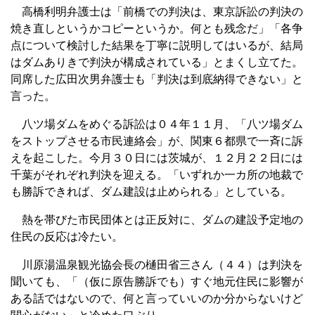
高橋利明弁護士は「前橋での判決は、東京訴訟の判決の
焼き直しというかコピーというか。何とも残念だ」「各争
点について検討した結果を丁寧に説明してはいるが、結局
はダムありきで判決が構成されている」とまくし立てた。
同席した広田次男弁護士も「判決は到底納得できない」と
言った。
八ツ場ダムをめぐる訴訟は０４年１１月、「八ツ場ダム
をストップさせる市民連絡会」が、関東６都県で一斉に訴
えを起こした。今月３０日には茨城が、１２月２２日には
千葉がそれぞれ判決を迎える。「いずれか一カ所の地裁で
も勝訴できれば、ダム建設は止められる」としている。
熱を帯びた市民団体とは正反対に、ダムの建設予定地の
住民の反応は冷たい。
川原湯温泉観光協会長の樋田省三さん（４４）は判決を
聞いても、「（仮に原告勝訴でも）すぐ地元住民に影響が
ある話ではないので、何と言っていいのか分からないけど