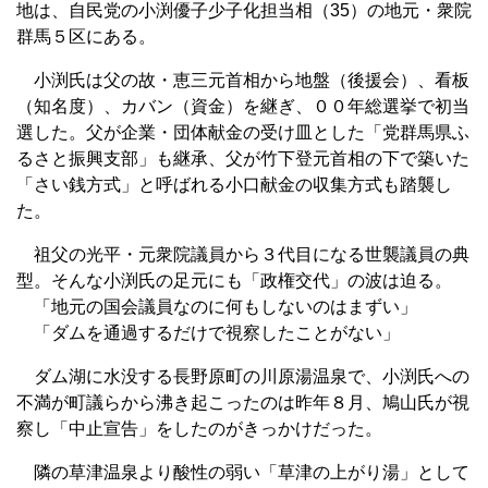
地は、自民党の小渕優子少子化担当相（35）の地元・衆院
群馬５区にある。
小渕氏は父の故・恵三元首相から地盤（後援会）、看板
（知名度）、カバン（資金）を継ぎ、００年総選挙で初当
選した。父が企業・団体献金の受け皿とした「党群馬県ふ
るさと振興支部」も継承、父が竹下登元首相の下で築いた
「さい銭方式」と呼ばれる小口献金の収集方式も踏襲し
た。
祖父の光平・元衆院議員から３代目になる世襲議員の典
型。そんな小渕氏の足元にも「政権交代」の波は迫る。
「地元の国会議員なのに何もしないのはまずい」
「ダムを通過するだけで視察したことがない」
ダム湖に水没する長野原町の川原湯温泉で、小渕氏への
不満が町議らから沸き起こったのは昨年８月、鳩山氏が視
察し「中止宣告」をしたのがきっかけだった。
隣の草津温泉より酸性の弱い「草津の上がり湯」として