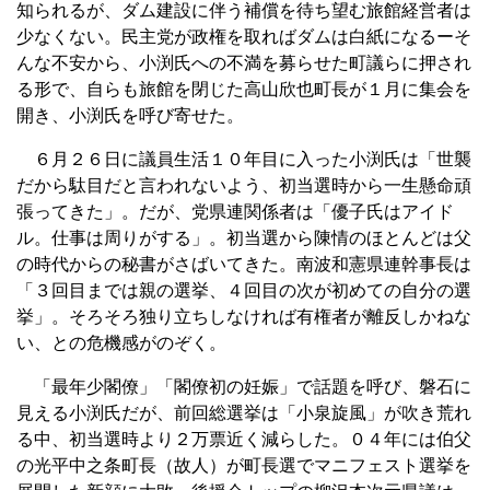
知られるが、ダム建設に伴う補償を待ち望む旅館経営者は
少なくない。民主党が政権を取ればダムは白紙になるーそ
んな不安から、小渕氏への不満を募らせた町議らに押され
る形で、自らも旅館を閉じた高山欣也町長が１月に集会を
開き、小渕氏を呼び寄せた。
６月２６日に議員生活１０年目に入った小渕氏は「世襲
だから駄目だと言われないよう、初当選時から一生懸命頑
張ってきた」。だが、党県連関係者は「優子氏はアイド
ル。仕事は周りがする」。初当選から陳情のほとんどは父
の時代からの秘書がさばいてきた。南波和憲県連幹事長は
「３回目までは親の選挙、４回目の次が初めての自分の選
挙」。そろそろ独り立ちしなければ有権者が離反しかねな
い、との危機感がのぞく。
「最年少閣僚」「閣僚初の妊娠」で話題を呼び、磐石に
見える小渕氏だが、前回総選挙は「小泉旋風」が吹き荒れ
る中、初当選時より２万票近く減らした。０４年には伯父
の光平中之条町長（故人）が町長選でマニフェスト選挙を