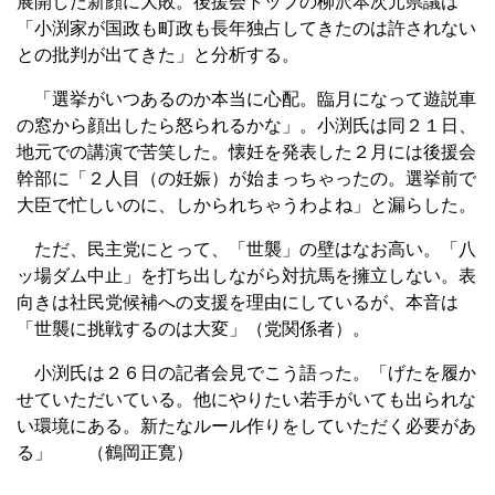
展開した新顔に大敗。後援会トップの柳沢本次元県議は
「小渕家が国政も町政も長年独占してきたのは許されない
との批判が出てきた」と分析する。
「選挙がいつあるのか本当に心配。臨月になって遊説車
の窓から顔出したら怒られるかな」。小渕氏は同２１日、
地元での講演で苦笑した。懐妊を発表した２月には後援会
幹部に「２人目（の妊娠）が始まっちゃったの。選挙前で
大臣で忙しいのに、しかられちゃうわよね」と漏らした。
ただ、民主党にとって、「世襲」の壁はなお高い。「八
ッ場ダム中止」を打ち出しながら対抗馬を擁立しない。表
向きは社民党候補への支援を理由にしているが、本音は
「世襲に挑戦するのは大変」（党関係者）。
小渕氏は２６日の記者会見でこう語った。「げたを履か
せていただいている。他にやりたい若手がいても出られな
い環境にある。新たなルール作りをしていただく必要があ
る」 （鶴岡正寛）