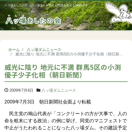
八ッ場あしたの会は八ッ場ダムが抱える問題を伝えるNGOです
Me
ホーム
八ッ場ダムニュース
威光に陰り 地元に不満 群馬5区の小渕優子少子化相（朝日新聞）
威光に陰り 地元に不満 群馬5区の小渕
優子少子化相（朝日新聞）
2009年7月4日
八ッ場ダムニュース
2009年7月3日 朝日新聞社会面より転載
民主党の鳩山代表が「コンクリートの方が大事で、人の
命を粗末にする政治」の例に挙げ、同党のマニフェストで
中止がうたわれることになった八ッ場ダム。その建設予定