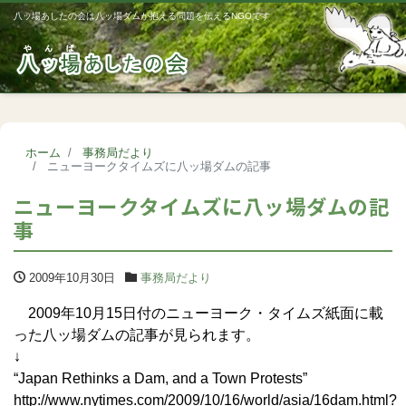
八ッ場あしたの会は八ッ場ダムが抱える問題を伝えるNGOです
Me
ホーム
事務局だより
ニューヨークタイムズに八ッ場ダムの記事
ニューヨークタイムズに八ッ場ダムの記
事
2009年10月30日
事務局だより
2009年10月15日付のニューヨーク・タイムズ紙面に載
った八ッ場ダムの記事が見られます。
↓
“Japan Rethinks a Dam, and a Town Protests”
http://www.nytimes.com/2009/10/16/world/asia/16dam.html?