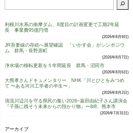
利根川水系の南摩ダム、8度目の計画変更で工期2年延
長 事業費95億円増
2026年8月9日
JR吾妻線の存続へ展望確認 「いかす会」がシンポジウ
ム 群馬・長野原町
2026年8月7日
浄水場の移転更新を５年間延長 群馬・沼田市
2026年8月6日
大熊孝さんドキュメンタリー NHK「川とひとをみつめ
て 〜ある河川工学者の半生〜」
2026年8月2日
清流川辺川を守る県民の集い2026−嘉田由紀子さん講演会
『子孫に残そう未来からの預かり物』ー8/8、熊本市
2026年7月31日
アーカイブ