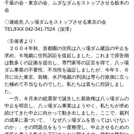
千葉の会・東京の会、ムダなダムをストップさせる栃木の
会
〇連絡先 八ッ場ダムをストップさせる東京の会
TEL/FAX 042-341-7524（深澤）
〈主催者より〉
２００４年秋、首都圏の住民は八ッ場ダム建設の中止を
求め、６地裁に住民訴訟を提起しました。これまで原告側
は数多くの証拠を提出し、専門家等の証言を得て、八ッ場
ダム事業の不要性、不当性を論証しましたが、今年５、６
月に出た東京、前橋、水戸地裁の判決は専ら行政側に立っ
た極めて不当なものでした。私たちは直ちに控訴しまし
た。
一方、８月末の総選挙で誕生した新政権は八ッ場ダムの
中止を明言し、八ッ場ダム事業はようやく、私たちが求め
続けてきた中止に向かって動き出しました。ここで、裁判
の成果に基づいて、「なぜ八ッ場ダムを造ってはいけない
のか」、その問題点をもう一度整理し、中止させるための