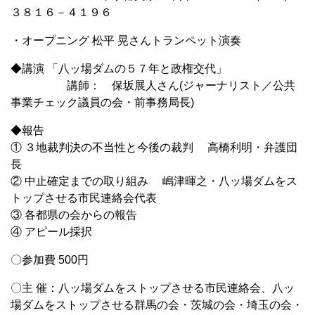
３８１６－４１９６
・オープニング 松平 晃さんトランペット演奏
◆講演 「八ッ場ダムの５７年と政権交代」
講師： 保坂展人さん(ジャーナリスト／公共
事業チェック議員の会・前事務局長)
◆報告
① ３地裁判決の不当性と今後の裁判 高橋利明・弁護団
長
② 中止確定までの取り組み 嶋津暉之・八ッ場ダムをス
トップさせる市民連絡会代表
③ 各都県の会からの報告
④ アピール採択
〇参加費 500円
〇主 催：八ッ場ダムをストップさせる市民連絡会、八ッ
場ダムをストップさせる群馬の会・茨城の会・埼玉の会・