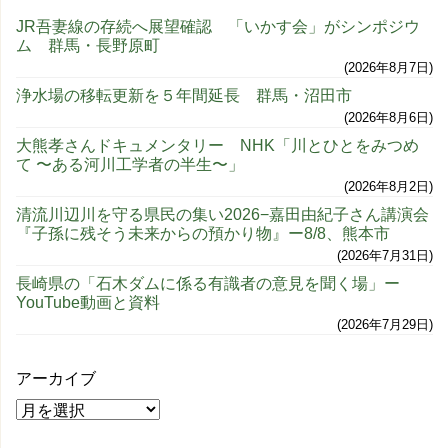
JR吾妻線の存続へ展望確認 「いかす会」がシンポジウ
ム 群馬・長野原町
2026年8月7日
浄水場の移転更新を５年間延長 群馬・沼田市
2026年8月6日
大熊孝さんドキュメンタリー NHK「川とひとをみつめ
て 〜ある河川工学者の半生〜」
2026年8月2日
清流川辺川を守る県民の集い2026−嘉田由紀子さん講演会
『子孫に残そう未来からの預かり物』ー8/8、熊本市
2026年7月31日
長崎県の「石木ダムに係る有識者の意見を聞く場」ー
YouTube動画と資料
2026年7月29日
アーカイブ