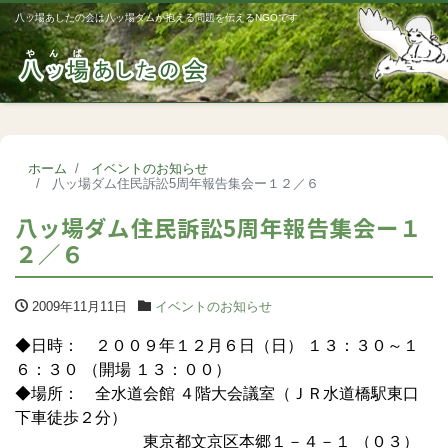
八ッ場あしたの会は八ッ場ダムが抱える問題を伝えるNGOです
Me
ホーム
イベントのお知らせ
八ッ場ダム住民訴訟5周年報告集会ー１２／６
八ッ場ダム住民訴訟5周年報告集会ー１
２／６
2009年11月11日
イベントのお知らせ
◆日時： ２００９年１２月６日（日） １３：３０～１
６：３０ （開場 １３：００）
◆場所： 全水道会館 ４階大会議室（ＪＲ水道橋駅東口
下車徒歩２分）
東京都文京区本郷１－４－１ （０３）