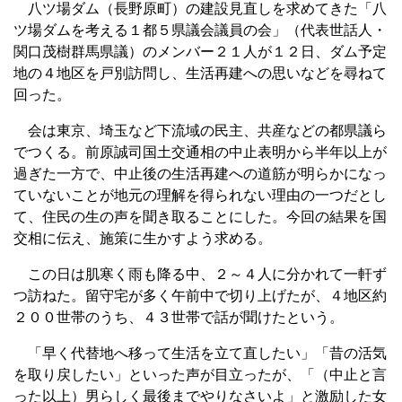
八ツ場ダム（長野原町）の建設見直しを求めてきた「八
ツ場ダムを考える１都５県議会議員の会」（代表世話人・
関口茂樹群馬県議）のメンバー２１人が１２日、ダム予定
地の４地区を戸別訪問し、生活再建への思いなどを尋ねて
回った。
会は東京、埼玉など下流域の民主、共産などの都県議ら
でつくる。前原誠司国土交通相の中止表明から半年以上が
過ぎた一方で、中止後の生活再建への道筋が明らかになっ
ていないことが地元の理解を得られない理由の一つだとし
て、住民の生の声を聞き取ることにした。今回の結果を国
交相に伝え、施策に生かすよう求める。
この日は肌寒く雨も降る中、２～４人に分かれて一軒ず
つ訪ねた。留守宅が多く午前中で切り上げたが、４地区約
２００世帯のうち、４３世帯で話が聞けたという。
「早く代替地へ移って生活を立て直したい」「昔の活気
を取り戻したい」といった声が目立ったが、「（中止と言
った以上）男らしく最後までやりなさいよ」と激励した女