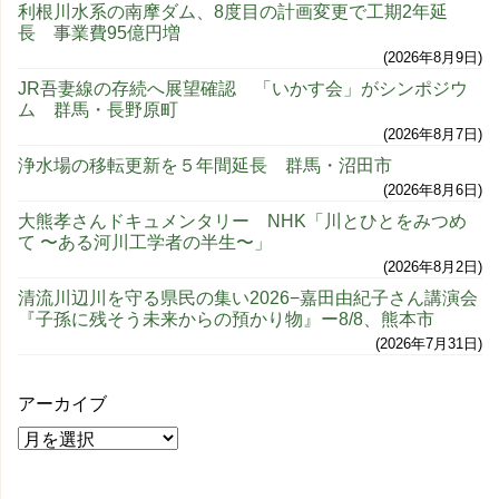
利根川水系の南摩ダム、8度目の計画変更で工期2年延
長 事業費95億円増
2026年8月9日
JR吾妻線の存続へ展望確認 「いかす会」がシンポジウ
ム 群馬・長野原町
2026年8月7日
浄水場の移転更新を５年間延長 群馬・沼田市
2026年8月6日
大熊孝さんドキュメンタリー NHK「川とひとをみつめ
て 〜ある河川工学者の半生〜」
2026年8月2日
清流川辺川を守る県民の集い2026−嘉田由紀子さん講演会
『子孫に残そう未来からの預かり物』ー8/8、熊本市
2026年7月31日
アーカイブ