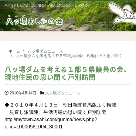
八ッ場あしたの会は八ッ場ダムが抱える問題を伝えるNGOです
Me
ホーム
八ッ場ダムニュース
八ッ場ダムを考える１都５県議員の会、現地住民の思い聞く戸別訪問
八ッ場ダムを考える１都５県議員の会、
現地住民の思い聞く戸別訪問
2010年4月14日
八ッ場ダムニュース
◆２０１０年４月１３日 朝日新聞群馬版より転載
ー見直し派議連、生活再建の思い聞く戸別訪問
http://mytown.asahi.com/gunma/news.php?
k_id=10000581004130001