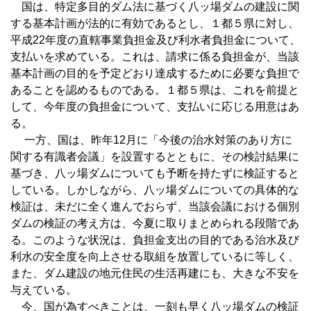
国は、特定多目的ダム法に基づく八ッ場ダムの建設に関
する基本計画が法的に有効であるとし、１都５県に対し、
平成22年度の直轄事業負担金及び利水者負担金について、
支払いを求めている。これは、請求に係る負担金が、当該
基本計画の目的を予定どおり達成するために必要な負担で
あることを認めるものである。１都５県は、これを前提と
して、今年度の負担金について、支払いに応じる用意はあ
る。
一方、国は、昨年12月に「今後の治水対策のあり方に
関する有識者会議」を設置するとともに、その検討結果に
基づき、八ッ場ダムについても予断を持たずに検証すると
している。しかしながら、八ッ場ダムについての具体的な
検証は、未だに全く進んでおらず、当該会議における個別
ダムの検証の考え方は、今夏に取りまとめられる段階であ
る。このような状況は、負担金支出の目的である治水及び
利水の安全度を向上させる取組を放置しているに等しく、
また、ダム建設の地元住民の生活再建にも、大きな不安を
与えている。
今、国が為すべきことは、一刻も早く八ッ場ダムの検証