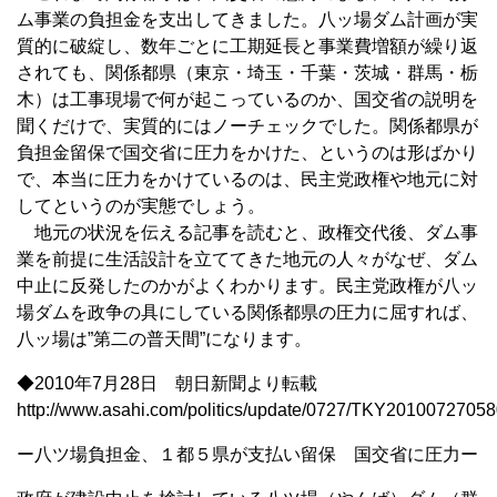
ム事業の負担金を支出してきました。八ッ場ダム計画が実
質的に破綻し、数年ごとに工期延長と事業費増額が繰り返
されても、関係都県（東京・埼玉・千葉・茨城・群馬・栃
木）は工事現場で何が起こっているのか、国交省の説明を
聞くだけで、実質的にはノーチェックでした。関係都県が
負担金留保で国交省に圧力をかけた、というのは形ばかり
で、本当に圧力をかけているのは、民主党政権や地元に対
してというのが実態でしょう。
地元の状況を伝える記事を読むと、政権交代後、ダム事
業を前提に生活設計を立ててきた地元の人々がなぜ、ダム
中止に反発したのかがよくわかります。民主党政権が八ッ
場ダムを政争の具にしている関係都県の圧力に屈すれば、
八ッ場は”第二の普天間”になります。
◆2010年7月28日 朝日新聞より転載
http://www.asahi.com/politics/update/0727/TKY20100727058
ー八ツ場負担金、１都５県が支払い留保 国交省に圧力ー