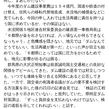
同じ。まあしかたない」
今年度のダム建設事業費は１５４億円。国道や鉄道の付
け替え、住民らの移転代替地造成、水没地の補償金などに
充てられる。今回の申し入れでは生活再建に責任を持つよ
う国に求めているが、その保証はない。
水没関係５地区連合対策委員会の篠原憲一事務局長は
「６都県が金を出さなければ、八ッ場なんか何もできなく
なっちゃう」と危機感を隠さない。地元では「ダムなんて
どうでもいい。生活再建が第一だ」といった声が目立ち始
めている。「６都県にとっては国に圧力をかけるためで
も、地元に影響が出るのは困る」
群馬県の大沢正明知事は前原誠司国土交通相との良好な
関係をアピールしてきた。ダム建設の是非では対立しつつ
も、いつでも連絡を取り合える関係にあると公言してき
た。一方で、国交省の有識者会議がダムの要不要を検討す
る方法案を示した後の21日の記者会見では、「検証の工程
がはっきり示されていない」と批判していた。県特定ダム
対策課は、「ずっと負担金を支払わないわけではない。検
証の道筋を示してくれればいい」と話す。