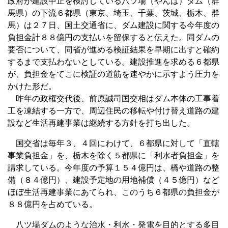
政府が建設中止を検討している八ツ場（やんば）ダム（群
馬県）の下流６都県（東京、埼玉、千葉、茨城、栃木、群
馬）は２７日、国土交通省に、ダム建設に関する今年度の
負担金計８８億円の支払いを留保すると伝えた。同ダムの
要否について、同省が進める検証結果を早期に出すと確約
するまで支払わないとしている。建設推進を求める６都県
が、負担金をてこに検証の道筋を速やかに示すよう圧力を
かけた形だ。
昨年の政権交代後、前原誠司国交相はダム本体の工事着
工を凍結する一方で、周辺住民の移転や付け替え道路の建
設など生活再建事業は継続する方針を打ち出した。
国交省は毎年３、４回にわけて、６都県に対して「直轄
事業負担金」を、栃木を除く５都県に「利水者負担金」を
請求している。今年度の予算１５４億円は、橋や道路の整
備（８４億円）、建設予定地の用地補償（４５億円）など
ほぼ生活再建事業にあてられ、このうち６都県の負担金が
８８億円を占めている。
八ツ場ダムのような治水・利水・発電を目的とする多目