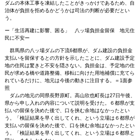
ダムの本体工事を凍結したことがきっかけであるため、自
治体が負担を拒めるかどうかは司法の判断が必要だとい
う。
ー「生活再建に影響、困る」 八ッ場負担金留保 地元住
民に不安ー
群馬県の八ッ場ダムの下流6都県が、ダム建設の負担金
支払いを留保するとの方針を示したことに、ダム建設予定
地の住民は驚きと不安を隠さない。負担金は、予定地の住
民が求める橋や道路整備、移転に向けた用地補償に充てら
れているだけに、地元は今後の動きに注目する。＝1面参
照
ダムの地元の同県長野原町。高山欣也町長は27日午後、
県から申し入れの内容について説明を受けた。６都県が支
払いの留保を決めた後で、口を挟む余地はなかったとい
う。「検証結果を早く出してくれ、という立場は６都県が
支払いの留保を決めた後で、口を挟む余地はなかったとい
う。「検証結果を早く出してくれ、という立場は６都県と