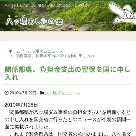
八ッ場あしたの会は八ッ場ダムが抱える問題を伝えるNGOです
Me
ホーム
八ッ場ダムニュース
関係都県、負担金支出の留保を国に申し入れ
関係都県、負担金支出の留保を国に申し
入れ
2010年7月29日
八ッ場ダムニュース
2010年7月28日
関係都県が八ッ場ダム事業の負担金支払いを留保すると
の申し入れを国交省に行ったとのニュースが今朝の新聞一
面に掲載されました。
これまで関係都県は、国交省の意向のままに、八ッ場ダ