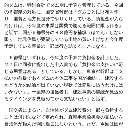
的ダムは、特別会計でダム別に予算を管理している。今回
の６都県の対応に、国交省幹部は「ダムごとに財布を作
り、国費と地方負担分でやりくりしている。負担金が入ら
なければ、今年度の事業は国費で賄える範囲に限られる」
と話す。国が６都県分の８８億円を補填（ほてん）しない
限り、地元住民が要望している土地の買い上げなど今年度
予定している事業の一部は行き詰まることになる。
６都県はいずれも、今年度の予算に負担金を計上した。
２７日に同省に提出した申入書でも「負担金の支払いに応
じる用意はある」としている。しかし、東京都幹部は「支
払いの前提であるダムの本体工事を国が凍結し、建設する
かどうかの結論が出ていない現状では簡単に払うわけには
いかない」。千葉県の担当者も「建設事業の継続が見込め
るタイミングを見極めてから支払いたい」と話す。
国交省によると、自治体がダム建設費の一部を負担する
ことは河川法などで定められ、直轄事業負担金の支払いを
自治体が拒んだ例は過去にないという。ただ、今回は国が