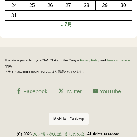
24
25
26
27
28
29
30
31
« 7月
This site is protected by reCAPTCHA and the Google
Privacy Policy
and
Terms of Service
apply.
。
本サイトはGoogle reCAPTCHAにより保護されています
Facebook
Twitter
YouTube
Mobile
|
Desktop
(C) 2026
八ッ場（やんば）あしたの会
. All rights reserved.