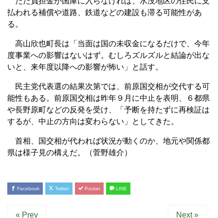
ただ負担金が国庫に入らなければ、水没地区の住民に支
払われる補償や道路、鉄道などの建設も滞る可能性があ
る。
高山欣也町長は「当面は国の未収金になるだけで、今年
度事業への影響はないはず。むしろズルズルと結論が出な
いと、来年度以降への影響が怖い」と話す。
民主党代表選の結果次第では、前原国交相が交代する可
能性もある。前原国交相は昨年９月に中止を表明、６都県
や長野原町などの反発を受け、「予断を持たずに再検証は
するが、中止の方向は変わらない」としてきた。
首相、国交相が代われば状況が動くのか、地元や関係都
県は様子見の構えだ。（菅野雄介）
Facebook
Twitter
Pocket
LINE
« Prev
Next »