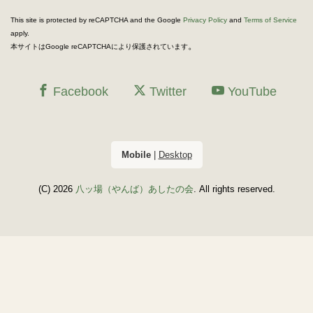
This site is protected by reCAPTCHA and the Google
Privacy Policy
and
Terms of Service
apply.
。
本サイトはGoogle reCAPTCHAにより保護されています
Facebook
Twitter
YouTube
Mobile
|
Desktop
(C) 2026
八ッ場（やんば）あしたの会
. All rights reserved.