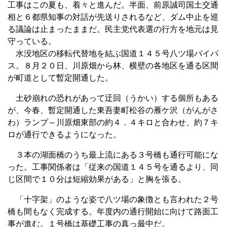
工事はこの夏も、着々と進んだ。半面、前原誠司国土交通
相と６都県知事の対話が先送りされるなど、ダム中止を巡
る議論は止まったままだ。民主党代表選の行方を地元は見
守っている。
水没地区の移転代替地を結ぶ国道１４５号八ツ場バイパ
ス。８月２０日、川原畑から林、横壁の各地区を通る区間
が町道として暫定開通した。
土砂崩れの恐れがあって迂回（うかい）する個所もある
が、今春、暫定開通した東吾妻町松谷の雁ケ沢（がんがさ
わ）ランプ～川原畑東部の約４．４キロと合わせ、約７キ
ロが通行できるようになった。
３本の湖面橋のうち最上流にある３号橋も通行可能にな
った。工事関係者は「従来の国道１４５号を通るより、同
じ区間で１０分は短縮効果がある」と胸を張る。
「十字架」のような姿で八ツ場の象徴とも言われた２号
橋も間もなく完成する。年度内の通行開始に向けて路面工
事が進む。１号橋は基礎工事の真っ最中だ。