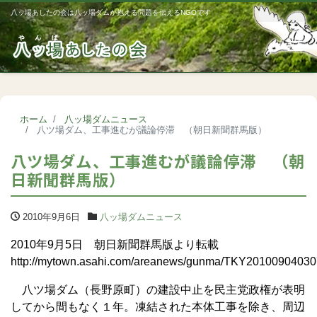
八ッ場あしたの会は八ッ場ダムが抱える問題を伝えるNGOです
Me
ホーム
八ッ場ダムニュース
八ツ場ダム、工事進むが議論停滞 （朝日新聞群馬版）
八ツ場ダム、工事進むが議論停滞 （朝
日新聞群馬版）
2010年9月6日
八ッ場ダムニュース
2010年9月5日 朝日新聞群馬版より転載
http://mytown.asahi.com/areanews/gunma/TKY20100904030
八ツ場ダム（長野原町）の建設中止を民主党政権が表明
してから間もなく１年。凍結された本体工事を除き、周辺