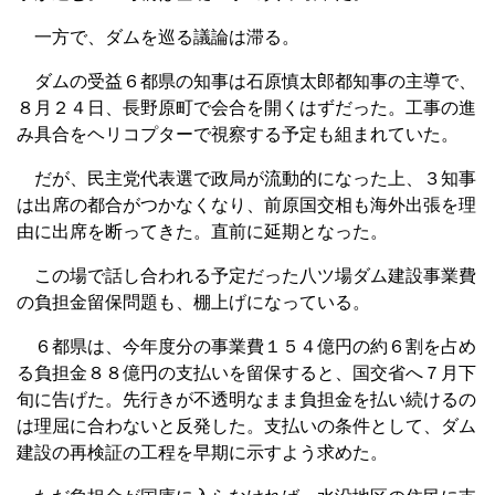
一方で、ダムを巡る議論は滞る。
ダムの受益６都県の知事は石原慎太郎都知事の主導で、
８月２４日、長野原町で会合を開くはずだった。工事の進
み具合をヘリコプターで視察する予定も組まれていた。
だが、民主党代表選で政局が流動的になった上、３知事
は出席の都合がつかなくなり、前原国交相も海外出張を理
由に出席を断ってきた。直前に延期となった。
この場で話し合われる予定だった八ツ場ダム建設事業費
の負担金留保問題も、棚上げになっている。
６都県は、今年度分の事業費１５４億円の約６割を占め
る負担金８８億円の支払いを留保すると、国交省へ７月下
旬に告げた。先行きが不透明なまま負担金を払い続けるの
は理屈に合わないと反発した。支払いの条件として、ダム
建設の再検証の工程を早期に示すよう求めた。