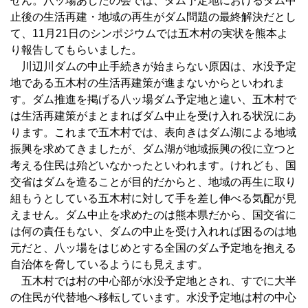
せん。八ッ場あしたの会では、ダム予定地におけるダム中
止後の生活再建・地域の再生がダム問題の最終解決だとし
て、11月21日のシンポジウムでは五木村の実状を熊本よ
り報告してもらいました。
川辺川ダムの中止手続きが始まらない原因は、水没予定
地である五木村の生活再建策が進まないからといわれま
す。ダム推進を掲げる八ッ場ダム予定地と違い、五木村で
は生活再建策がまとまればダム中止を受け入れる状況にあ
ります。これまで五木村では、表向きはダム湖による地域
振興を求めてきましたが、ダム湖が地域振興の役に立つと
考える住民は殆どいなかったといわれます。けれども、国
交省はダムを造ることが目的だからと、地域の再生に取り
組もうとしている五木村に対して手を差し伸べる気配が見
えません。ダム中止を求めたのは熊本県だから、国交省に
は何の責任もない、ダムの中止を受け入れれば困るのは地
元だと、八ッ場をはじめとする全国のダム予定地を抱える
自治体を脅しているようにも見えます。
五木村では村の中心部が水没予定地とされ、すでに大半
の住民が代替地へ移転しています。水没予定地は村の中心