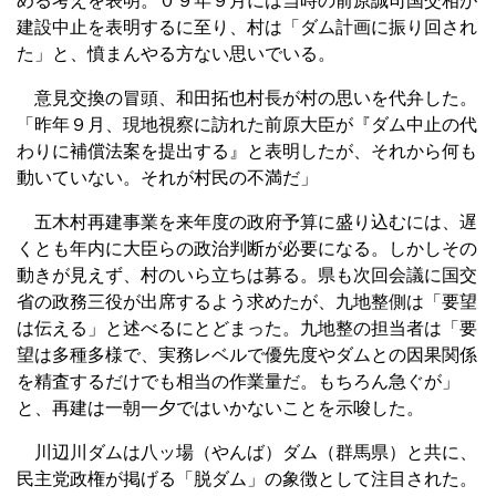
める考えを表明。０９年９月には当時の前原誠司国交相が
建設中止を表明するに至り、村は「ダム計画に振り回され
た」と、憤まんやる方ない思いでいる。
意見交換の冒頭、和田拓也村長が村の思いを代弁した。
「昨年９月、現地視察に訪れた前原大臣が『ダム中止の代
わりに補償法案を提出する』と表明したが、それから何も
動いていない。それが村民の不満だ」
五木村再建事業を来年度の政府予算に盛り込むには、遅
くとも年内に大臣らの政治判断が必要になる。しかしその
動きが見えず、村のいら立ちは募る。県も次回会議に国交
省の政務三役が出席するよう求めたが、九地整側は「要望
は伝える」と述べるにとどまった。九地整の担当者は「要
望は多種多様で、実務レベルで優先度やダムとの因果関係
を精査するだけでも相当の作業量だ。もちろん急ぐが」
と、再建は一朝一夕ではいかないことを示唆した。
川辺川ダムは八ッ場（やんば）ダム（群馬県）と共に、
民主党政権が掲げる「脱ダム」の象徴として注目された。