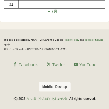
31
« 7月
This site is protected by reCAPTCHA and the Google
Privacy Policy
and
Terms of Service
apply.
。
本サイトはGoogle reCAPTCHAにより保護されています
Facebook
Twitter
YouTube
Mobile
|
Desktop
(C) 2026
八ッ場（やんば）あしたの会
. All rights reserved.