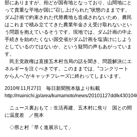
部にありますが、殆どが国有地となっており、山間地にと
って貴重な平地が国に”召し上げられた”状態のままです。
ダム計画で約束された代替農地も造成されないため、農民
はこれまで積み立ててきた農業年金さえ受け取れないとい
う問題を抱えているそうです。現地では、ダム計画の中止
手続きを始めたくない国交省がダム計画を塩漬けにしよう
としているのではないか、という疑問の声もあがっていま
す。
民主党政権は直接五木村当局の話を聞き、問題解決にエ
ネルギーを注ぐべきです。このままでは、”コンクリート
から人へ”がキャッチフレーズに終わってしまいます。
2010年11月27日 毎日新聞熊本版より転載
http://mainichi.jp/area/kumamoto/news/20101127ddlk430104
ニュース裏おもて：生活再建、五木村に焦り 国との間
に温度差 ／熊本
◇県と村「早く進展示して」