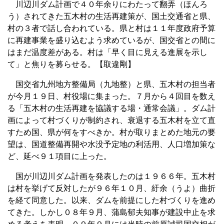
川辺川ダム計画で４０年余りにわたって翻弄（ほんろ
う）されてきた五木村の生活再建策が、国土交通省と県、
村の３者で話し合われている。県と村は１１年度政府予算
に再建事業を盛り込むよう求めているが、国交省との間に
はまだ温度差がある。村は「早く目に見える進展を示し
て」と焦りを募らせる。【取違剛】
国交省九州地方整備局（九地整）と県、五木村の担当者
が今月１９日、村役場に集まった。７月から４回目を数え
る「五木村の生活再建を協議する場・通常会議」。ダム計
画によって村づくりが制約され、衰退する五木村を立て直
すため国、県が何をすべきか。村が取りまとめた地元の要
望は、国道整備再開や水没予定地の利活用、人口増加策な
ど、延べ９１項目に上った。
国が川辺川ダム計画を発表したのは１９６６年。五木村
は村を挙げて反対したが９６年１０月、紆余（うよ）曲折
を経て同意した。以来、ダムを前提にした村づくりを進め
てきた。しかし０８年９月、蒲島郁夫知事が建設中止を求