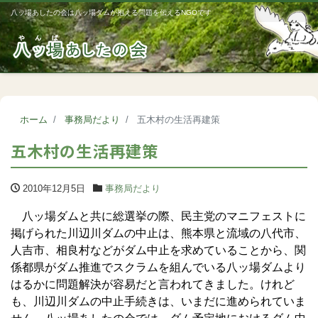
八ッ場あしたの会は八ッ場ダムが抱える問題を伝えるNGOです
Me
ホーム
事務局だより
五木村の生活再建策
五木村の生活再建策
2010年12月5日
事務局だより
八ッ場ダムと共に総選挙の際、民主党のマニフェストに
掲げられた川辺川ダムの中止は、熊本県と流域の八代市、
人吉市、相良村などがダム中止を求めていることから、関
係都県がダム推進でスクラムを組んでいる八ッ場ダムより
はるかに問題解決が容易だと言われてきました。けれど
も、川辺川ダムの中止手続きは、いまだに進められていま