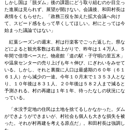
しかし国は「脱ダム」後の課題にどう取り組むのか目立っ
た進展は見られず、展望が開けない。会議後、和田村長は
表情をくもらせた。「政務三役を加えた拡大会議へ向け
て、スピード感をもって早くしてほしい。村にとっては今
始まった議論ではない」
紅葉シーズンの週末、村は行楽客でごった返した。県な
どによると観光客数は右肩上がりで、昨年は１４万人。５
年間で倍増ペースだ。物産館「道の駅・子守唄の里五木」
や温泉センターの売り上げも年々伸び、にぎわいをみせて
いる。しかし、それと裏腹に人口は最盛期の６０年（６１
６１人）から減少の一途。今年１０月末で１３５３人とな
り、１０年後は８３１人、２０年後は５８２人まで減ると
予測される。村の再建は１年１年、待ったなしの状況にな
っている。
「水没予定地の住民は土地を捨てるしかなかった。ダム
ができようができまいが、村社会も個人も大きな損失を被
った。それが村再建を考える原点だ」。和田村長は強調し