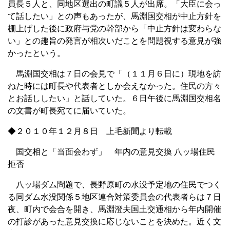
員長５人と、同地区選出の町議５人が出席。「大臣に会っ
て話したい」との声もあったが、馬淵国交相が中止方針を
棚上げした後に政府与党の幹部から「中止方針は変わらな
い」との趣旨の発言が相次いだことを問題視する意見が強
かったという。
馬淵国交相は７日の会見で「（１１月６日に）現地を訪
ねた時には町長や代表者としか会えなかった。住民の方々
とお話ししたい」と話していた。６日午後に馬淵国交相名
の文書が町長宛てに届いていた。
◆２０１０年１２月８日 上毛新聞より転載
国交相と「当面会わず」 年内の意見交換 八ッ場住民
拒否
八ッ場ダム問題で、長野原町の水没予定地の住民でつく
る同ダム水没関係５地区連合対策委員会の代表者らは７日
夜、町内で会合を開き、馬淵澄夫国土交通相から年内開催
の打診があった意見交換に応じないことを決めた。近く文