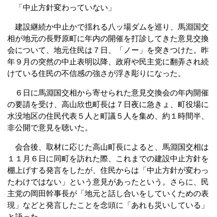
「中止方針変わっていない」
建設継続か中止かで揺れる八ッ場ダムを巡り、馬淵国交
相が地元の長野原町に年内の開催を打診してきた意見交換
会について、地元住民は７日、「ノー」を突きつけた。昨
年９月の突然の中止表明以降、政府や民主党に翻弄され続
けている住民の不信感の強さが浮き彫りになった。
６日に馬淵国交相から寄せられた意見交換会の年内開催
の要請を受け、高山欣也町長は７日夜に急きょ、町役場に
水没地区の住民代表５人と町議５人を集め、約１時間半、
非公開で意見を聴いた。
会合後、取材に応じた高山町長によると、馬淵国交相は
１１月６日に同町を訪れた際、これまでの建設中止方針を
棚上げする発言をしたが、住民からは「中止方針が変わっ
たわけではない」という意見があったという。さらに、民
主党の岡田幹事長が「地元と話し合いをしていくための表
現」などと発言したことを念頭に「あれも災いしている」
と語った。