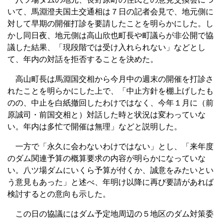
いて、馬淵澄夫国土交通相は７日の記者会見で、地元側に
対して早期の開催打診を要請したことを明らかにした。し
かし同日夜、地元側は高山欣也町長や町議らが非公開で協
議した結果、「現段階では受け入れられない」などとし
て、年内の対話を拒否することを決めた。
高山町長は馬淵国交相から今月中の週末の開催を打診さ
れたことを明らかにした上で、「中止方針を棚上げしたも
のの、中止を白紙撤回したわけではなく、今年１月に（前
原誠司・前国交相と）対話した時と状況は変わっていな
い。年内は多忙で開催は無理」などと説明した。
一方で「永久に会わないわけではない」とし、「来年度
のダム関連予算の概算要求の内容が明らかになっていな
い。八ツ場ダムにいくら予算が付くか、誠意をみたいとい
う意見もあった」と述べ、年明け以降に再び要請があれば
検討するとの意向も示した。
この日の協議にはダム予定地周辺の５地区のダム対策委