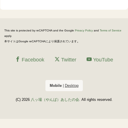
This site is protected by reCAPTCHA and the Google
Privacy Policy
and
Terms of Service
apply.
。
本サイトはGoogle reCAPTCHAにより保護されています
Facebook
Twitter
YouTube
Mobile
|
Desktop
(C) 2026
八ッ場（やんば）あしたの会
. All rights reserved.