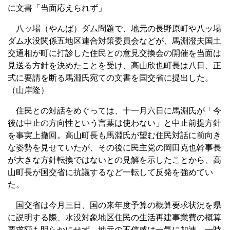
に文書「当面応えられず」
八ッ場（やんば）ダム問題で、地元の長野原町や八ッ場
ダム水没関係五地区連合対策委員会などが、馬淵澄夫国土
交通相が町に打診した住民との意見交換会の開催を当面は
見送る方針を決めたことを受け、高山欣也町長は八日、正
式に要請を断る馬淵氏宛ての文書を国交省に提出した。
（山岸隆）
住民との対話をめぐっては、十一月六日に馬淵氏が「今
後は中止の方向性という言葉は使わない」と中止前提方針
を事実上撤回。高山町長も馬淵氏が望む住民対話に前向き
な姿勢を見せていたが、その後に民主党の岡田克也幹事長
が大きな方針転換ではないとの見解を示したことから、高
山町長が国交省に抗議するなど一転して反発を強めてい
た。
国交省は今月三日、国の来年度予算の概算要求状況を県
に説明する際、水没対象地区住民の生活再建事業費の概算
要求額も明らかにせず、地元の不信感は一気に加速。一時