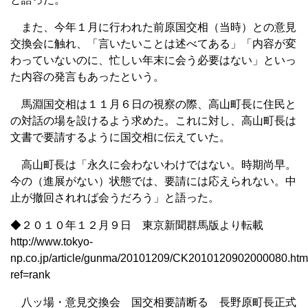
また、今年１月に行われた前原国交相（当時）との意見
交換会に触れ、「言いたいことは述べてある」「内容が変
わっていないのに、忙しい年末に会う必要はない」といっ
た内容の発言もあったという。
馬淵国交相は１１月６日の視察の際、高山町長に住民と
の対話の場を設けるよう求めた。これに対し、高山町長は
文書で要請するように国交相に伝えていた。
高山町長は「永久に会わないわけではない。時期尚早。
今の（進展がない）状態では、要請には応えられない。中
止が撤回されれば会うだろう」と語った。
◆２０１０年１２月９日 東京新聞群馬版より転載
http://www.tokyo-
np.co.jp/article/gunma/20101209/CK2010120902000080.htm
ref=rank
八ッ場・意見交換会 国交相要請断る 長野原町長正式