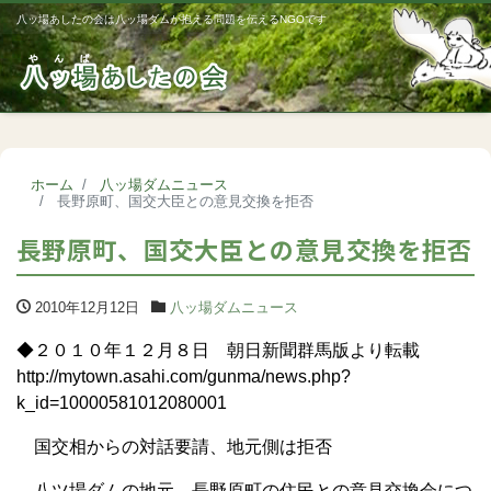
八ッ場あしたの会は八ッ場ダムが抱える問題を伝えるNGOです
Me
ホーム
八ッ場ダムニュース
長野原町、国交大臣との意見交換を拒否
長野原町、国交大臣との意見交換を拒否
2010年12月12日
八ッ場ダムニュース
◆２０１０年１２月８日 朝日新聞群馬版より転載
http://mytown.asahi.com/gunma/news.php?
k_id=10000581012080001
国交相からの対話要請、地元側は拒否
八ツ場ダムの地元、長野原町の住民との意見交換会につ