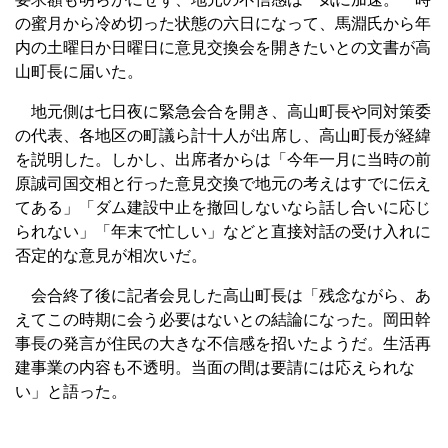
の蜜月から冷め切った状態の六日になって、馬淵氏から年
内の土曜日か日曜日に意見交換会を開きたいとの文書が高
山町長に届いた。
地元側は七日夜に緊急会合を開き、高山町長や同対策委
の代表、各地区の町議ら計十人が出席し、高山町長が経緯
を説明した。しかし、出席者からは「今年一月に当時の前
原誠司国交相と行った意見交換で地元の考えはすでに伝え
てある」「ダム建設中止を撤回しないなら話し合いに応じ
られない」「年末で忙しい」などと直接対話の受け入れに
否定的な意見が相次いだ。
会合終了後に記者会見した高山町長は「残念ながら、あ
えてこの時期に会う必要はないとの結論になった。岡田幹
事長の発言が住民の大きな不信感を招いたようだ。生活再
建事業の内容も不透明。当面の間は要請には応えられな
い」と語った。