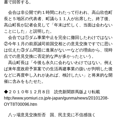
書で回答する。
会合は非公開で約１時間にわたって行われ、高山欣也町
長と５地区の代表者、町議ら１１人が出席した。終了後、
高山町長が記者会見して「年末は忙しく、当面は会わない
ことにした」と説明した。
会合では①ダム事業中止を完全に撤回したわけではない
②今年１月の前原誠司前国交相との意見交換ですでに思い
は伝えた③ダム問題に進展がないーなどの理由から、現時
点での意見交換に否定的な声が多かったという。
高山町長は「今後も永久に会わないわけではない。例え
ば来年度政府予算案での生活再建事業の扱いが判明した後
などに再度申し入れがあれば、検討したい」と将来的な開
催に含みをもたせた。
◆２０１０年１２月８日 読売新聞群馬版より転載
http://www.yomiuri.co.jp/e-japan/gunma/news/20101208-
OYT8T00096.htm
八ッ場意見交換拒否 国、民主党に不信感強く