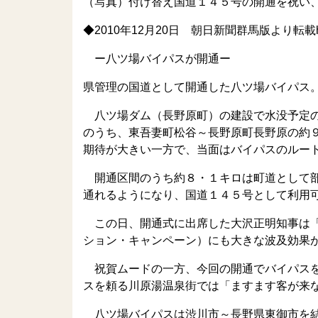
（写真）付け替え国道１４５号の開通を祝い
◆2010年12月20日 朝日新聞群馬版より転載http://myt
ー八ツ場バイパスが開通ー
県管理の国道として開通した八ツ場バイパス
八ツ場ダム（長野原町）の建設で水没予定の
のうち、東吾妻町松谷～長野原町長野原の約
期待が大きい一方で、当面はバイパスのルー
開通区間のうち約８・１キロは町道として部
通れるようになり、国道１４５号として利用
この日、開通式に出席した大沢正明知事は「
ション・キャンペーン）にも大きな波及効果
祝賀ムードの一方、今回の開通でバイパスを
スを頼る川原湯温泉街では「ますます客が来
八ツ場バイパスは渋川市～長野県東御市を結