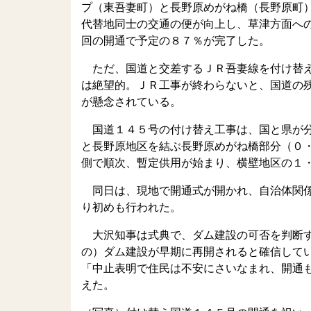
プ（東吾妻町）と長野原めがね橋（長野原町
代替地同士の交通の便が向上し、草津方面へ
回の開通で予定の８７％が完了した。
ただ、国道と交差するＪＲ吾妻線を付け替え
は絶望的。ＪＲ工事が終わらないと、国道の
が懸念されている。
国道１４５号の付け替え工事は、国と県が分
と長野原地区を結ぶ長野原めがね橋部分（０
側で順次、暫定供用が始まり、横壁地区の１
同日は、現地で開通式が開かれ、自治体関係
り初めも行われた。
大沢知事は式典で、ダム建設の可否を判断す
の）ダム建設が早期に再開されると確信して
「中止表明で住民は不安にさいなまれ、開通
えた。