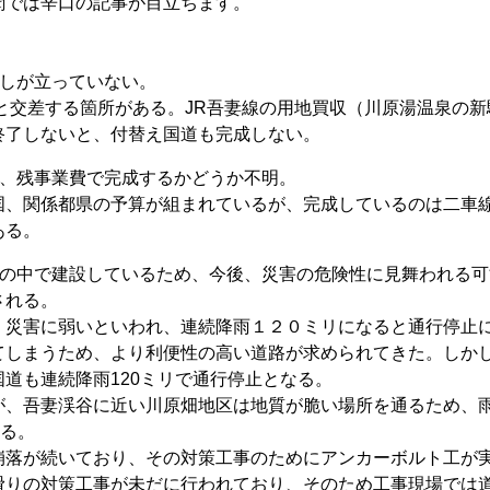
聞では辛口の記事が目立ちます。
通しが立っていない。
と交差する箇所がある。JR吾妻線の用地買収（川原湯温泉の新
終了しないと、付替え国道も完成しない。
り、残事業費で完成するかどうか不明。
、関係都県の予算が組まれているが、完成しているのは二車
ある。
件の中で建設しているため、今後、災害の危険性に見舞われる可
される。
災害に弱いといわれ、連続降雨１２０ミリになると通行停止
てしまうため、より利便性の高い道路が求められてきた。しか
道も連続降雨120ミリで通行停止となる。
、吾妻渓谷に近い川原畑地区は地質が脆い場所を通るため、
いる。
落が続いており、その対策工事のためにアンカーボルト工が
滑りの対策工事が未だに行われており、そのため工事現場では