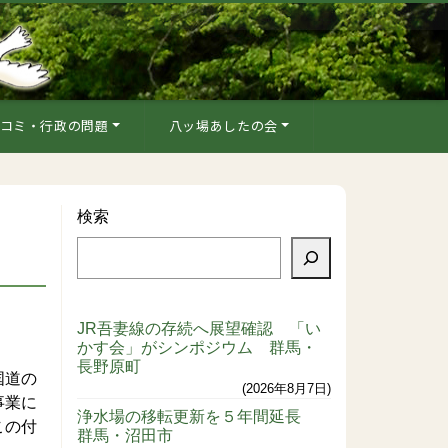
コミ・行政の問題
八ッ場あしたの会
検索
JR吾妻線の存続へ展望確認 「い
かす会」がシンポジウム 群馬・
長野原町
国道の
2026年8月7日
事業に
浄水場の移転更新を５年間延長
この付
群馬・沼田市