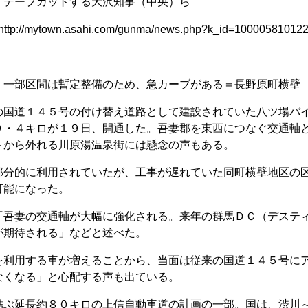
、テープカットする大沢知事（中央）ら
own.asahi.com/gunma/news.php?k_id=100005810122
。一部区間は暫定整備のため、急カーブがある＝長野原町横壁
国道１４５号の付け替え道路として建設されていた八ツ場バ
９・４キロが１９日、開通した。吾妻郡を東西につなぐ交通軸
トから外れる川原湯温泉街には懸念の声もある。
分的に利用されていたが、工事が遅れていた同町横壁地区の
可能になった。
吾妻の交通軸が大幅に強化される。来年の群馬ＤＣ（デステ
が期待される」などと述べた。
利用する車が増えることから、当面は従来の国道１４５号に
なくなる」と心配する声も出ている。
ぶ延長約８０キロの上信自動車道の計画の一部。国は、渋川