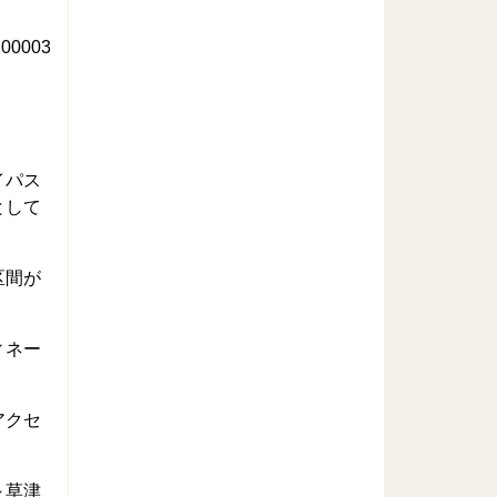
00003
イパス
として
区間が
ィネー
アクセ
～草津