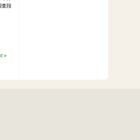
調査段
t »