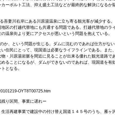
ンカーボルト工法、抑え盛土工法などが最終的な解決になるか
いる吾妻川右岸にある川原湯温泉に立ち寄る観光客が減少する。
地区の打越代替地にも共通する問題である。打越代替地のラ
在の温泉街より更にアクセスが悪いという問題を抱えている。
るのか、という問題が生じる。ダムに沈むのであれば仕方がない
たい住民にとって、現国道は必要なライフラインである。また
念物・川原湯岩脈を間近に見ることが出来る優れた観光道路で
沈めることになるが、ダムができないのであれば、現国道を有
ントとなる。
s/20101219-OYT8T00725.htm
残り区間、事業に遅れー
生活再建事業で建設中の付け替え国道１４５号のうち、雁ヶ