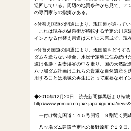
迂回している。周辺の地質条件から見て、ア
の専門家らの指摘がある。
○付替え国道の開通により、現国道が通って
これは現在の温泉街が移転する予定の川原湯
インとなる付替え県道は未だに未完成で、現
○付替え国道の開通により、現国道をどうす
ダムを造らない場合、水没予定地に住み続け
道は名勝・吾妻渓谷の中を走り、国の天然記
八ッ場ダム計画はこれらの貴重な自然遺産を
用することは地域の再生にとって重要なポイ
◆2010年12月20日 読売新聞群馬版より転載
http://www.yomiuri.co.jp/e-japan/gunma/new
ー付け替え国道１４５号開通 ９割近く完成
八ッ場ダム建設予定地の長野原町で１９日、