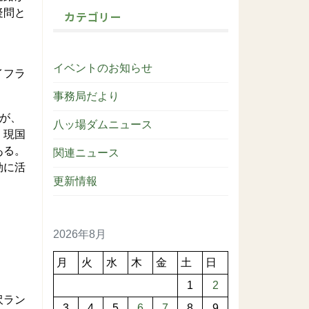
疑問と
カテゴリー
イベントのお知らせ
イフラ
事務局だより
が、
八ッ場ダムニュース
、現国
ある。
関連ニュース
効に活
更新情報
2026年8月
月
火
水
木
金
土
日
1
2
沢ラン
3
4
5
6
7
8
9