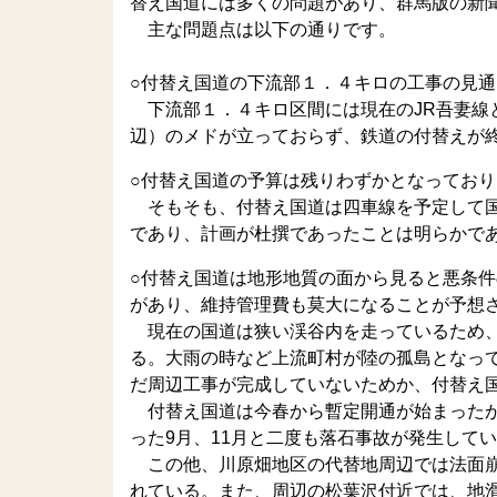
替え国道には多くの問題があり、群馬版の新
主な問題点は以下の通りです。
○付替え国道の下流部１．４キロの工事の見
下流部１．４キロ区間には現在のJR吾妻線
辺）のメドが立っておらず、鉄道の付替えが
○付替え国道の予算は残りわずかとなってお
そもそも、付替え国道は四車線を予定して国
であり、計画が杜撰であったことは明らかで
○付替え国道は地形地質の面から見ると悪条
があり、維持管理費も莫大になることが予想
現在の国道は狭い渓谷内を走っているため、
る。大雨の時など上流町村が陸の孤島となっ
だ周辺工事が完成していないためか、付替え国
付替え国道は今春から暫定開通が始まったが
った9月、11月と二度も落石事故が発生して
この他、川原畑地区の代替地周辺では法面崩
れている。また、周辺の松葉沢付近では、地