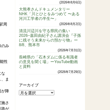
2026年8月6日
大熊孝さんドキュメンタリー
NHK「川とひとをみつめて 〜ある
河川工学者の半生〜」
駅周
2026年8月2日
清流川辺川を守る県民の集い
2026−嘉田由紀子さん講演会『子孫
に残そう未来からの預かり物』ー
8/8、熊本市
線のみ
2026年7月31日
長崎県の「石木ダムに係る有識者
能性
の意見を聞く場」ーYouTube動画
と資料
2026年7月29日
にな
し、ま
アーカイブ
雨が降
実施さ
道路が