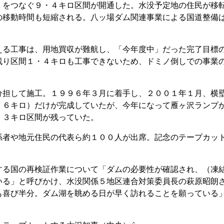
）をつなぐ９・４キロ区間が開通した。水没予定地の住民が移
の移動時間も短縮される。八ッ場ダム関連事業による国道整備
る工事は、用地買収が難航し、「今年度中」だった完了目標
残り区間１・４キロも工事できないため、ドミノ倒しでの事業
担して施工。１９９６年３月に着手し、２００１年１月、横
・６キロ）だけが完成していたが、今年になって雁ヶ沢ランプ
・３キロ区間が残っていた。
者や地元住民の代表ら約１００人が出席。記念のテープカッ
る国の再検証作業について「ダムの必要性が確認され、（凍
いる」と呼びかけ、水没関係５地区連合対策委員長の萩原昭朗
も喜び半分。ダム湖を眺める日が早く訪れることを願っている