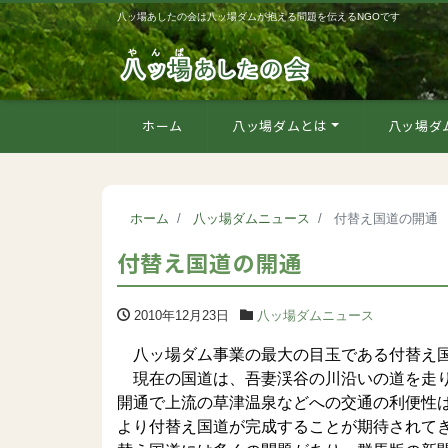
八ッ場あしたの会は八ッ場ダムが抱える問題を伝えるNGOです
ホーム
八ッ場ダムとは
八ッ場ダ
ホーム
八ッ場ダムニュース
付替え国道の開通
付替え国道の開通
2010年12月23日
八ッ場ダムニュース
八ッ場ダム事業の最大の目玉である付替え
現在の国道は、吾妻渓谷の川沿いの道を走り
開通で上流の草津温泉などへの交通の利便性
より付替え国道が完成することが期待されて