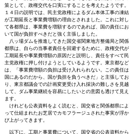
策として、政権交代を口実にすることを考えたようです。
１４日の説明では、民主党政権によるダム本体工事の凍結
が工期延長と事業費増額の理由とされました。これに対し
て各都県は、事業費を増額するのであれば、国の責任にお
いて国が負担すべきだと強く主張しました。
八ッ場ダムを推進してきた国交省関東地方整備局と関係
都県は、自らの当事者責任を回避するために、政権交代が
工期延長や事業費増額の原因だと説明し、責任をすべて民
主党政権に押し付けようとしているようです。東京都など
は、「事業費増額の負担は受け入れられない。この責任は
国にあるのだから、国が負担を負うべきだ」と主張してお
り、東京都議会での計画変更受け入れ採決の難しさを見越
して、ダム事業継続を容易にしたいとの意図も透けて見え
ます。
けれども公表資料をよく読むと、国交省と関係都県によ
って仕組まれたお芝居でカモフラージュされた事実が浮か
び上がってきます。
以下に、工期と事業費について、国交省の公表資料から