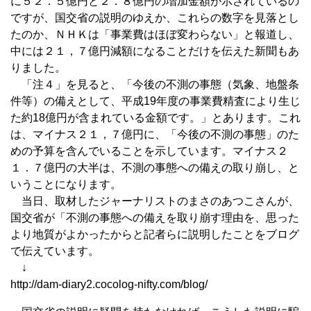
に５２．５億円と２．８億円の増加金額が示されているの
ですが、国交省の説明のゆえか、これらの数字を見落とし
たのか、ＮＨＫは「事業費はほぼ変わらない」と報道し、
中には２１，７億円減額になることだけを伝えた新聞もあ
りました。
「注４」を見ると、「今後の不測の事態（気象、地盤条
件等）の備えとして、平成19年度の事業費精査により生じ
た約18億円が含まれている金額です。」とあります。これ
は、マイナス２１，７億円に、「今後の不測の事態」のた
めの予算を含んでいることを示しています。マイナス２
１．７億円の大半は、不測の事態への備えの取り崩し、と
いうことになります。
当日、取材したジャーナリストのまさのあつこさんが、
国交省が「不測の事態への備えを取り崩す理由を、思った
より地質がよかったからと記者らに説明したことをブログ
で伝えています。
↓
http://dam-diary2.cocolog-nifty.com/blog/