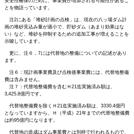
安全性確保のために、事業費が増加される可能性があるこ
とを物語っています。
注2にある「堆砂計画の点検」は、現在の八ッ場ダム計
画の堆砂見込み量が過小で、貯砂ダム（あまり効果はな
い）など、堆砂を抑制するための追加工事が増えることを
示唆しています。
更に、注６，7には代替地の整備についての記述があり
ます。
注６：現計画事業費及び点検後事業費には、代替地整備
費は含みません。
注７：代替地整備費を含むＨ21迄実施済み額は、
3,425.8億円です。
代替地整備費を除くＨ21迄実施済み額は、3330.4億円
となっていますから、Ｈ（平成）21年までの代替地整備費
は約95億円になります。
代替地の造成はダム事業費とは別枠で行われるもので、