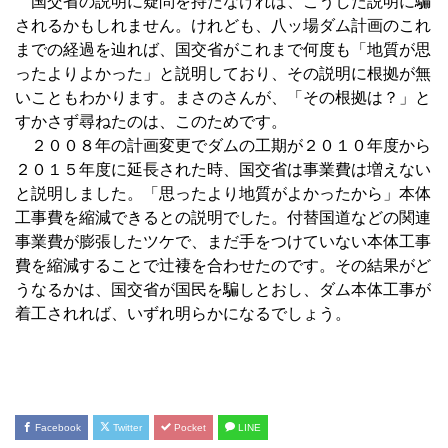
国交省の説明に疑問を持たなければ、こうした説明に騙
されるかもしれません。けれども、八ッ場ダム計画のこれ
までの経過を辿れば、国交省がこれまで何度も「地質が思
ったよりよかった」と説明しており、その説明に根拠が無
いこともわかります。まさのさんが、「その根拠は？」と
すかさず尋ねたのは、このためです。
２００８年の計画変更でダムの工期が２０１０年度から
２０１５年度に延長された時、国交省は事業費は増えない
と説明しました。「思ったより地質がよかったから」本体
工事費を縮減できるとの説明でした。付替国道などの関連
事業費が膨張したツケで、まだ手をつけていない本体工事
費を縮減することで辻褄を合わせたのです。その結果がど
うなるかは、国交省が国民を騙しとおし、ダム本体工事が
着工されれば、いずれ明らかになるでしょう。
Facebook
Twitter
Pocket
LINE