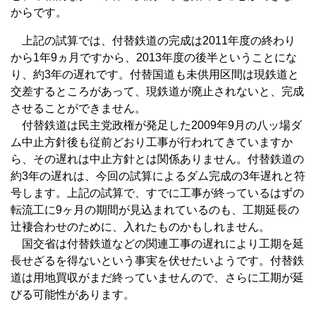
からです。
上記の試算では、付替鉄道の完成は2011年度の終わり
から1年9ヵ月ですから、2013年度の後半ということにな
り、約3年の遅れです。付替国道も未供用区間は現鉄道と
交差するところがあって、現鉄道が廃止されないと、完成
させることができません。
付替鉄道は民主党政権が発足した2009年9月の八ッ場ダ
ム中止方針後も従前どおり工事が行われてきていますか
ら、その遅れは中止方針とは関係ありません。付替鉄道の
約3年の遅れは、今回の試算によるダム完成の3年遅れと符
号します。上記の試算で、すでに工事が終っているはずの
転流工に9ヶ月の期間が見込まれているのも、工期延長の
辻褄合わせのために、入れたものかもしれません。
国交省は付替鉄道などの関連工事の遅れにより工期を延
長せざるを得ないという事実を伏せたいようです。付替鉄
道は用地買収がまだ終っていませんので、さらに工期が延
びる可能性があります。