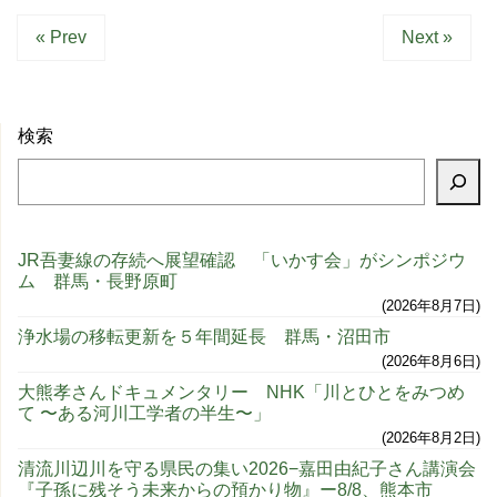
« Prev
Next »
検索
JR吾妻線の存続へ展望確認 「いかす会」がシンポジウ
ム 群馬・長野原町
2026年8月7日
浄水場の移転更新を５年間延長 群馬・沼田市
2026年8月6日
大熊孝さんドキュメンタリー NHK「川とひとをみつめ
て 〜ある河川工学者の半生〜」
2026年8月2日
清流川辺川を守る県民の集い2026−嘉田由紀子さん講演会
『子孫に残そう未来からの預かり物』ー8/8、熊本市