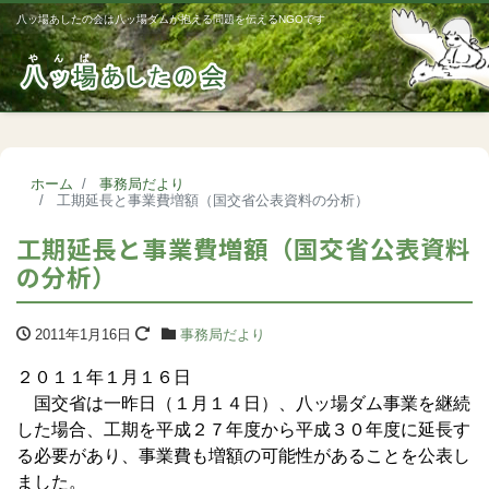
八ッ場あしたの会は八ッ場ダムが抱える問題を伝えるNGOです
Me
ホーム
事務局だより
工期延長と事業費増額（国交省公表資料の分析）
工期延長と事業費増額（国交省公表資料
の分析）
2011年1月16日
事務局だより
２０１１年１月１６日
国交省は一昨日（１月１４日）、八ッ場ダム事業を継続
した場合、工期を平成２７年度から平成３０年度に延長す
る必要があり、事業費も増額の可能性があることを公表し
ました。