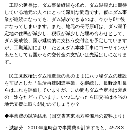
工期の延長は、ダム事業継続を求め、ダム湖観光に期待
している地元の人々にとって深刻な問題です。仮にダム事
業が継続になっても、ダム湖ができるのは、今から8年後
になってしまいます。また、地元の長野原町は、ダム湖予
定地の住民が減少し、税収が減少した埋め合わせとして、
ダム完成後、国が継続的に支払う交付金を予定しています
が、工期延期により、たとえダム本体工事にゴーサインが
出たとしても国からの交付金の支払いは先延ばしになりま
す。
民主党政権はダム推進派の意のままに八ッ場ダムの建設
を前提とした「生活再建関連事業」を継続し、長野原町長
らはこれを評価していますが、この間もダム予定地は衰退
の一途をたどっています。いつになったら国交省は本当の
地元支援に取り組むのでしょうか？
◆事業費の試算結果（国交省関東地方整備局の資料より）
・減額分 2010年度時点で事業費を計算すると、4578.3