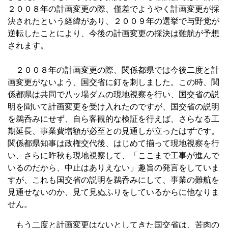
２００８年の計画変更の際、僅差でようやく計画変更が採
決されたという経緯があり、２００９年の選挙で与野党が
逆転したことにより、今後の計画変更の採決は難航が予想
されます。
２００８年の計画変更の際、関係都県では今後二度と計
画変更がないよう、国交省に釘を刺しました。この時、関
係都県は共同で八ッ場ダムの現地視察を行い、国交省の説
明を聞いて計画変更を受け入れたのですが、国交省の説明
を鵜呑みにせず、自ら客観的な検証を行えば、さらなる工
期延長、事業費増額が必至との見通しが立ったはずです。
関係都県知事は政権交代後、はじめて揃って現地視察を行
い、さらに昨秋も現地視察して、「ここまで工事が進んで
いるのだから、中止はありえない」趣旨の発言をしていま
すが、これも国交省の説明を鵜呑みにして、事業の難航を
見通せないのか、見て見ぬふりをしているからに他なりま
せん。
もう二度と計画変更はないとしてきた国交省は、苦肉の