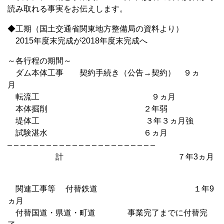
読み取れる事実をお伝えします。
◆工期（国土交通省関東地方整備局の資料より）
2015年度末完成が2018年度末完成へ
～各行程の期間～
ダム本体工事 契約手続き（公告→契約） ９ヵ
月
転流工 ９ヵ月
本体掘削 ２年弱
堤体工 ３年３ヵ月強
試験湛水 ６ヵ月
– – – – – – – – – – – – – – – – – – – – – – –
計 ７年3ヵ月
関連工事等 付替鉄道 １年9
ヵ月
付替国道・県道・町道 事業完了までに付替完