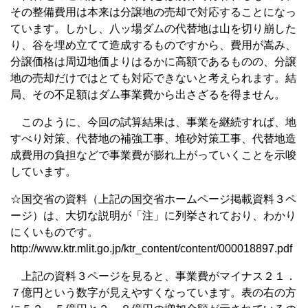
その整備費用は本来は分譲地の売却で対応することになっ
ています。しかし、八ッ場ダムの代替地は山を切り崩した
り、谷を埋め立てて造成するものですから、費用が嵩み、
分譲価格は周辺地価よりはるかに高額であるものの、分譲
地の売却だけではとても対応できないと考えられます。結
局、その不足額はダム事業費から出さざるを得ません。
このように、今回の試算結果は、事業を継続すれば、地
すべり対策、代替地の補強工事、堆砂対策工事、代替地造
成費用の負担などで事業費が膨れ上がっていくことを示唆
しています。
☆国交省の資料（上記の国交省ホームページ掲載資料３ペ
ージ）は、大切な説明が「注」に列挙されており、わかり
にくいものです。
http://www.ktr.mlit.go.jp/ktr_content/content/000018897.pdf
上記の資料３ページを見ると、事業費がマイナス２１．
７億円という数字が見えやすくなっています。表の右の方