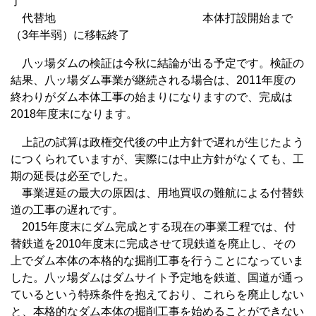
了
代替地 本体打設開始まで
（3年半弱）に移転終了
八ッ場ダムの検証は今秋に結論が出る予定です。検証の
結果、八ッ場ダム事業が継続される場合は、2011年度の
終わりがダム本体工事の始まりになりますので、完成は
2018年度末になります。
上記の試算は政権交代後の中止方針で遅れが生じたよう
につくられていますが、実際には中止方針がなくても、工
期の延長は必至でした。
事業遅延の最大の原因は、用地買収の難航による付替鉄
道の工事の遅れです。
2015年度末にダム完成とする現在の事業工程では、付
替鉄道を2010年度末に完成させて現鉄道を廃止し、その
上でダム本体の本格的な掘削工事を行うことになっていま
した。八ッ場ダムはダムサイト予定地を鉄道、国道が通っ
ているという特殊条件を抱えており、これらを廃止しない
と、本格的なダム本体の掘削工事を始めることができない