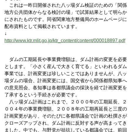
これは一昨日開催された八ッ場ダム検証のための「関係
地方公共団体からなる検討の場」で試算結果として明らか
にされたものです。同省関東地方整備局のホームページに
配布資料として掲載されています。
↓
http://www.ktr.mlit.go.jp/ktr_content/content/000018897.pdf
ダムの工期延長や事業費増額は、ダム計画の変更を必要
とします。「小さく産んで大きく育てる」といわれるダム
事業では、計画変更は珍しいことではありませんが、八ッ
場ダムの場合、計画変更には、国交省から関係都県知事へ
の意見照会、各知事は各都県議会の採決を経て計画変更を
了承するという手続きが必要です。
八ッ場ダム計画はこれまで、２０００年の工期延長、２
００４年の事業費増額、２００８年の工期再延長と三度の
計画変更があり、そのたびに各都県議会で計画の杜撰さが
クローズアップされ、ダム計画に反対する声が高まってき
ました。中でも、与野党が拮抗している都議会では、前回