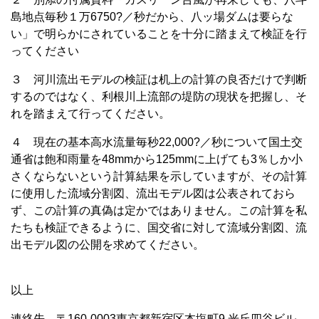
島地点毎秒１万6750?／秒だから、八ッ場ダムは要らな
い」で明らかにされていることを十分に踏まえて検証を行
ってください
３ 河川流出モデルの検証は机上の計算の良否だけで判断
するのではなく、利根川上流部の堤防の現状を把握し、そ
れを踏まえて行ってください。
４ 現在の基本高水流量毎秒22,000?／秒について国土交
通省は飽和雨量を48mmから125mmに上げても3％しか小
さくならないという計算結果を示していますが、その計算
に使用した流域分割図、流出モデル図は公表されておら
ず、この計算の真偽は定かではありません。この計算を私
たちも検証できるように、国交省に対して流域分割図、流
出モデル図の公開を求めてください。
以上
連絡先 〒160-0003東京都新宿区本塩町9 光丘四谷ビル