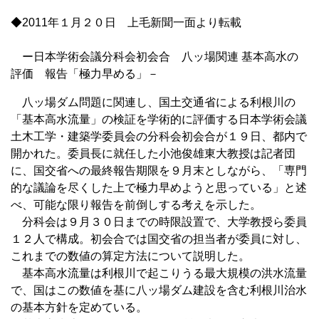
◆2011年１月２０日 上毛新聞一面より転載
ー日本学術会議分科会初会合 八ッ場関連 基本高水の
評価 報告「極力早める」－
八ッ場ダム問題に関連し、国土交通省による利根川の
「基本高水流量」の検証を学術的に評価する日本学術会議
土木工学・建築学委員会の分科会初会合が１９日、都内で
開かれた。委員長に就任した小池俊雄東大教授は記者団
に、国交省への最終報告期限を９月末としながら、「専門
的な議論を尽くした上で極力早めようと思っている」と述
べ、可能な限り報告を前倒しする考えを示した。
分科会は９月３０日までの時限設置で、大学教授ら委員
１２人で構成。初会合では国交省の担当者が委員に対し、
これまでの数値の算定方法について説明した。
基本高水流量は利根川で起こりうる最大規模の洪水流量
で、国はこの数値を基に八ッ場ダム建設を含む利根川治水
の基本方針を定めている。