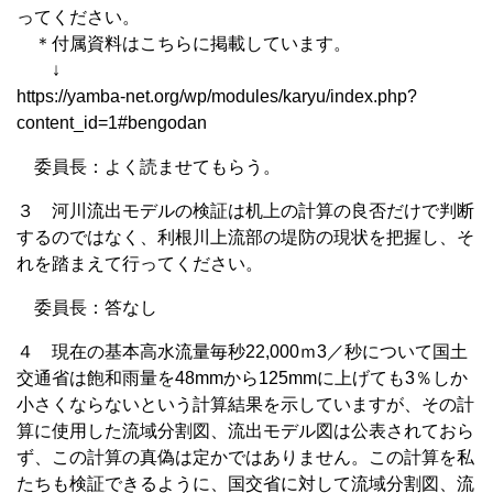
ってください。
＊付属資料はこちらに掲載しています。
↓
https://yamba-net.org/wp/modules/karyu/index.php?
content_id=1#bengodan
委員長：よく読ませてもらう。
３ 河川流出モデルの検証は机上の計算の良否だけで判断
するのではなく、利根川上流部の堤防の現状を把握し、そ
れを踏まえて行ってください。
委員長：答なし
４ 現在の基本高水流量毎秒22,000ｍ3／秒について国土
交通省は飽和雨量を48mmから125mmに上げても3％しか
小さくならないという計算結果を示していますが、その計
算に使用した流域分割図、流出モデル図は公表されておら
ず、この計算の真偽は定かではありません。この計算を私
たちも検証できるように、国交省に対して流域分割図、流