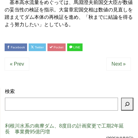
基本高水流量をめぐっては、馬淵澄夫前国交大臣が数値
の妥当性の検証を指示。大畠章宏国交相は数値の見直しを
踏まえてダム本体の再検証を進め、「秋までに結論を得る
よう努力したい」としている。
Facebook
Twitter
Pocket
LINE
« Prev
Next »
検索
利根川水系の南摩ダム、8度目の計画変更で工期2年延
長 事業費95億円増