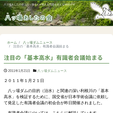
八ッ場あしたの会は八ッ場ダムが抱える問題を伝えるNGOです
Me
ホーム
八ッ場ダムニュース
注目の「基本高水」有識者会議始まる
注目の「基本高水」有識者会議始まる
2011年1月21日
八ッ場ダムニュース
２０１１年１月２１日
八ッ場ダムの目的（治水）と関連の深い利根川の「基本
高水」を検証するために、国交省が日本学術会議に依頼し
て発足した有識者会議の初会合が昨日開催されました。
有識者会議については、こちらに解説しています。