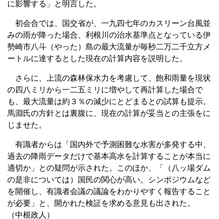
に影響する」と明言した。
初会合では、国交省が、一九四七年のカスリーン台風並
みの雨が降った場合、利根川の治水基準点となっている伊
勢崎市八斗（やった）島の最大流量が毎秒二万二千立方メ
ートルに達するとした現在の計算内容を説明した。
さらに、上流の森林保水力を考慮して、飽和雨量を現状
の四八ミリから一二五ミリに増やして再計算した場合で
も、最大流量は約３％の減少にとどまるとの試算も提示。
馬淵氏の方針とは裏腹に、現在の計算が妥当との主張をに
じませた。
有識者からは「国内外で予測困難な水害が多発する中、
過去の降雨データだけで基本高水を計算することが本当に
適切か」との疑問が示された。このほか、「（八ッ場ダム
の是非については）国民の関心が高い。シンポジウムなど
を開催し、有識者会議の議論をわかりやすく報告すること
が必要」と、開かれた検証を求める意見も出された。
（中根政人）