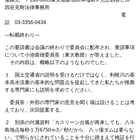
四谷見附法律事務所
電
話 03-3356-0434
—転載終わり—
この要請書は会議の終わりで委員会に配布され、要請事項
について小池俊雄委員長（東大教授）が答えました。
その内容は、概略以下のようなものでした。
１ 国土交通省の説明を受けるだけではなく、利根川の基
本高水流量の基本的な問題点を提起してきた私たちが推薦
する専門家にも説明を求めてください。
委員長：外部の専門家の意見を聞く場は設けることは考
えており、次回提案する。
２ 別添の付属資料「カスリーン台風が再来しても、八斗
島地点毎秒１万6750ｍ3／秒だから、八ッ場ダムは要らな
い」で明らかにされていることを十分に踏まえて検証を行