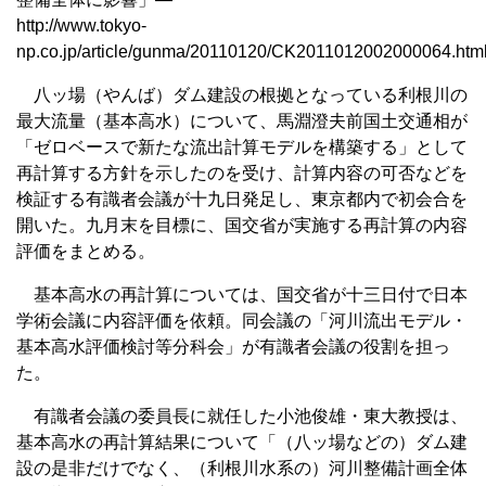
http://www.tokyo-
np.co.jp/article/gunma/20110120/CK2011012002000064.htm
八ッ場（やんば）ダム建設の根拠となっている利根川の
最大流量（基本高水）について、馬淵澄夫前国土交通相が
「ゼロベースで新たな流出計算モデルを構築する」として
再計算する方針を示したのを受け、計算内容の可否などを
検証する有識者会議が十九日発足し、東京都内で初会合を
開いた。九月末を目標に、国交省が実施する再計算の内容
評価をまとめる。
基本高水の再計算については、国交省が十三日付で日本
学術会議に内容評価を依頼。同会議の「河川流出モデル・
基本高水評価検討等分科会」が有識者会議の役割を担っ
た。
有識者会議の委員長に就任した小池俊雄・東大教授は、
基本高水の再計算結果について「（八ッ場などの）ダム建
設の是非だけでなく、（利根川水系の）河川整備計画全体