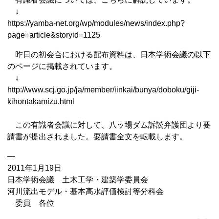
↓
https://yamba-net.org/wp/modules/news/index.php?
page=article&storyid=1125
昨日の初会合における配布資料は、日本学術会議の以下
のページに掲載されています。
↓
http://www.scj.go.jp/ja/member/iinkai/bunya/doboku/giji-
kihontakamizu.html
この有識者会議に対して、八ッ場ダム訴訟弁護団より要
請書が提出されました。要請書全文を転載します。
—
2011年1月19日
日本学術会議 土木工学・建築学委員会
河川流出モデル・基本高水評価検討等分科会
委員 各位