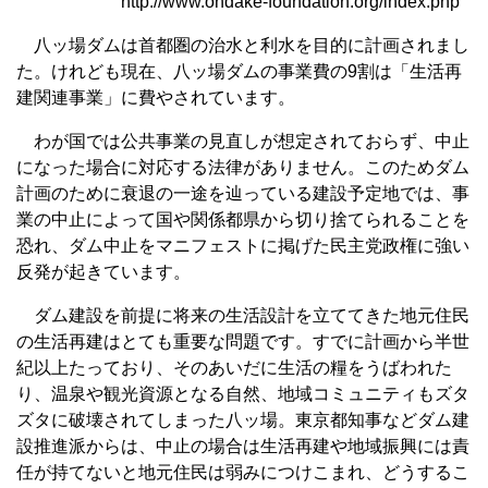
http://www.ohdake-foundation.org/index.php
八ッ場ダムは首都圏の治水と利水を目的に計画されまし
た。けれども現在、八ッ場ダムの事業費の9割は「生活再
建関連事業」に費やされています。
わが国では公共事業の見直しが想定されておらず、中止
になった場合に対応する法律がありません。このためダム
計画のために衰退の一途を辿っている建設予定地では、事
業の中止によって国や関係都県から切り捨てられることを
恐れ、ダム中止をマニフェストに掲げた民主党政権に強い
反発が起きています。
ダム建設を前提に将来の生活設計を立ててきた地元住民
の生活再建はとても重要な問題です。すでに計画から半世
紀以上たっており、そのあいだに生活の糧をうばわれた
り、温泉や観光資源となる自然、地域コミュニティもズタ
ズタに破壊されてしまった八ッ場。東京都知事などダム建
設推進派からは、中止の場合は生活再建や地域振興には責
任が持てないと地元住民は弱みにつけこまれ、どうするこ