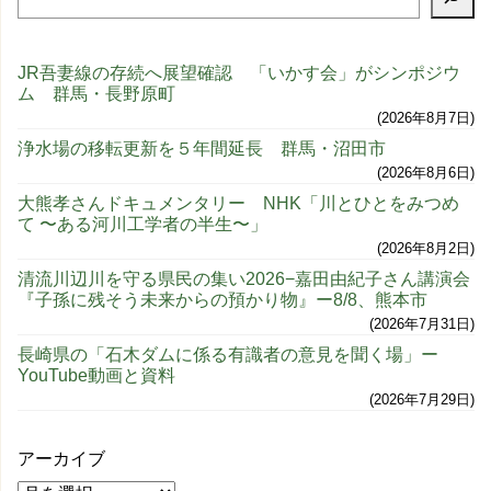
JR吾妻線の存続へ展望確認 「いかす会」がシンポジウ
ム 群馬・長野原町
2026年8月7日
浄水場の移転更新を５年間延長 群馬・沼田市
2026年8月6日
大熊孝さんドキュメンタリー NHK「川とひとをみつめ
て 〜ある河川工学者の半生〜」
2026年8月2日
清流川辺川を守る県民の集い2026−嘉田由紀子さん講演会
『子孫に残そう未来からの預かり物』ー8/8、熊本市
2026年7月31日
長崎県の「石木ダムに係る有識者の意見を聞く場」ー
YouTube動画と資料
2026年7月29日
アーカイブ