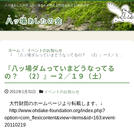
八ッ場あしたの会は八ッ場ダムが抱える問題を伝えるNGOです
Me
ホーム
イベントのお知らせ
『八ッ場ダムっていまどうなってるの？ （2）』ー２／１９（土）
『八ッ場ダムっていまどうなってる
の？ （2）』ー２／１９（土）
2011年1月31日
イベントのお知らせ
大竹財団のホームページより転載します。↓
http://www.ohdake-foundation.org/index.php?
option=com_flexicontent&view=items&id=163:event-
20110219