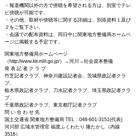
・報道機関以外の方で傍聴を希望される方は、別室でテレ
ビ傍聴が可能です。
・その他、取材や傍聴等に関する詳細は、別添資料１及び
２をご覧下さい。
・会議での配布資料は、同日中に関東地方整備局ホームペ
ージに掲載する予定です。
関東地方整備局ホームページ
（http://www.ktr.mlit.go.jp/）→河川→社会資本整備
発 表 記 者 ク ラ ブ
竹芝記者クラブ、神奈川建設記者会、茨城県政記者クラ
ブ、
栃木県政記者クラブ、刀水記者クラブ、埼玉県政記者クラ
ブ、
千葉県政記者クラブ、東京都庁記者クラブ
問 い 合 わ せ 先
国土交通省 関東地方整備局 TEL：048-601-3151(代表)
河川部 広域水管理官 福渡ふくわたり 隆たかし（内線
3516）