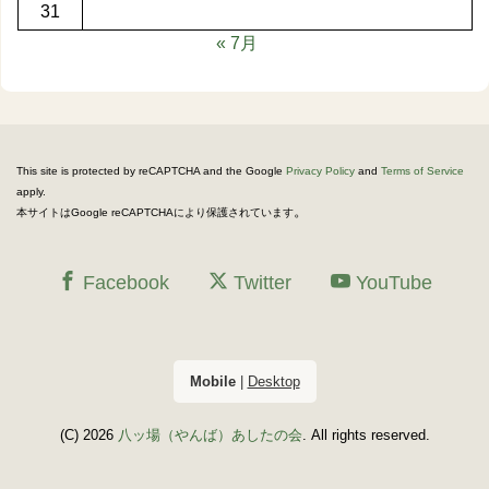
31
« 7月
This site is protected by reCAPTCHA and the Google
Privacy Policy
and
Terms of Service
apply.
。
本サイトはGoogle reCAPTCHAにより保護されています
Facebook
Twitter
YouTube
Mobile
|
Desktop
(C) 2026
八ッ場（やんば）あしたの会
. All rights reserved.