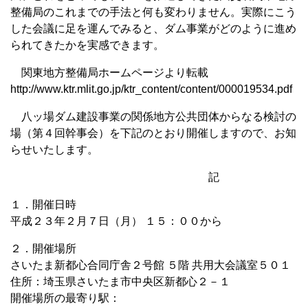
整備局のこれまでの手法と何も変わりません。実際にこう
した会議に足を運んでみると、ダム事業がどのように進め
られてきたかを実感できます。
関東地方整備局ホームページより転載
http://www.ktr.mlit.go.jp/ktr_content/content/000019534.pdf
八ッ場ダム建設事業の関係地方公共団体からなる検討の
場（第４回幹事会）を下記のとおり開催しますので、お知
らせいたします。
記
１．開催日時
平成２３年２月７日（月） １５：００から
２．開催場所
さいたま新都心合同庁舎２号館 ５階 共用大会議室５０１
住所：埼玉県さいたま市中央区新都心２－１
開催場所の最寄り駅：