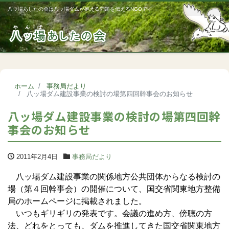
八ッ場あしたの会は八ッ場ダムが抱える問題を伝えるNGOです
Me
ホーム
事務局だより
八ッ場ダム建設事業の検討の場第四回幹事会のお知らせ
八ッ場ダム建設事業の検討の場第四回幹
事会のお知らせ
2011年2月4日
事務局だより
八ッ場ダム建設事業の関係地方公共団体からなる検討の
場（第４回幹事会）の開催について、国交省関東地方整備
局のホームページに掲載されました。
いつもギリギリの発表です。会議の進め方、傍聴の方
法、どれをとっても、ダムを推進してきた国交省関東地方