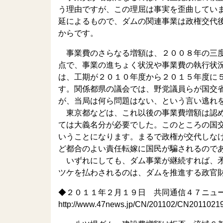
う理由ですが、この理屈は事実を歪曲してい
延によるもので、ダムの関連事業は政権交代
からです。
事業費のさらなる増額は、２００８年の三度
点で、事業の進ちょく状況や事業費の執行状
は、工期が２０１０年度から２０１５年度に
す。関係都県の議会では、野党議員らが国交
が、当局は何ら問題はない、という言い逃れ
東京都などは、これ以後の事業費増額は認め
ては大義名分が必要でした。このところの国
いうことになります。まるで政権が交代しな
ど都合のよい責任転嫁に国民が騙されるので
いずれにしても、ダム事業が継続すれば、矛
ツケを払わされるのは、ダムを推進する政官
◆２０１１年２月１９日 共同通信４７ニュ
http://www.47news.jp/CN/201102/CN2011021