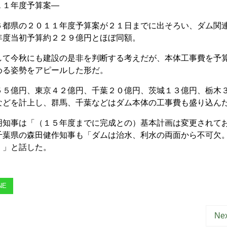
１１年度予算案―
都県の２０１１年度予算案が２１日までに出そろい、ダム関
年度当初予算約２２９億円とほぼ同額。
て今秋にも建設の是非を判断する考えだが、本体工事費を予
める姿勢をアピールした形だ。
５億円、東京４２億円、千葉２０億円、茨城１３億円、栃木
などを計上し、群馬、千葉などはダム本体の工事費も盛り込ん
知事は「（１５年度までに完成との）基本計画は変更されて
千葉県の森田健作知事も「ダムは治水、利水の両面から不可欠
く」と話した。
NE
Nex