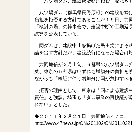
－八ツ場ダム、建設費増額は拒否 流域６都
八ツ場ダム（群馬県長野原町）の建設を続け
負担を拒否する方針であることが１９日、共
「検討の場」の幹事会で、建設中断や工期延
試算を公表している。
同ダムは、建設中止を掲げた民主党による政
論を出す方針だが、建設続行になった場合は
共同通信が２月上旬、６都県の八ツ場ダム担
葉、東京の５都県はいずれも増額分の負担を
ながらも「検証に伴う増加分は国が負担すべ
拒否の理由として、東京は「国による建設中
責任」と強調。埼玉も「ダム事業の再検証が
れない」とした。
◆２０１１年２月２１日 共同通信４７ニュ
http://www.47news.jp/CN/201102/CN2011022