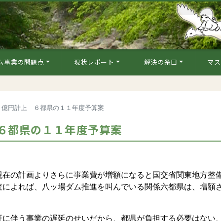
ム事業の問題点
現状レポート
解決の糸口
マス
７億円計上 ６都県の１１年度予算案
６都県の１１年度予算案
在の計画よりさらに事業費が増額になると国交省関東地方整
査によれば、八ッ場ダム推進を叫んでいる関係六都県は、増額
に伴う事業の遅延のせいだから、都県が負担する必要はない