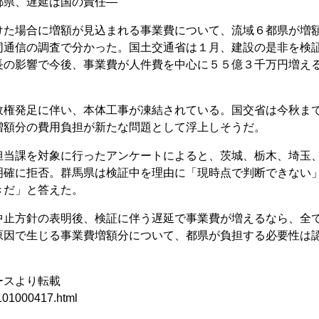
県、遅延は国の責任―
た場合に増額が見込まれる事業費について、流域６都県が増
同通信の調査で分かった。国土交通省は１月、建設の是非を検
長の影響で今後、事業費が人件費を中心に５５億３千万円増え
権発足に伴い、本体工事が凍結されている。国交省は今秋ま
増額分の費用負担が新たな問題として浮上しそうだ。
当課を対象に行ったアンケートによると、茨城、栃木、埼玉
明確に拒否。群馬県は検証中を理由に「現時点で判断できない
きだ」と答えた。
止方針の表明後、検証に伴う遅延で事業費が増えるなら、全
原因で生じる事業費増額分について、都県が負担する必要性は
ースより転載
101000417.html