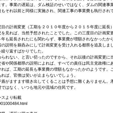
ます。事業の遅延は、ダム検証のせいではなく、ダムの関連事
後もそれ以前と同様に実施され、関連工事の事業費も執行され
目の計画変更（工期を２０１０年度から２０１５年度に延長
況を見れば、当然予想されたことでした。この三度目の計画変
５年も延長されたにも関わらず、事業費が増額されなかったか
省の説明を鵜呑みにして計画変更を受け入れる都県を追及しま
を繰り返すばかりでした。
られない、と言い切ったのですから、それ以後の計画変更に
交省や関係都県の説明によれば、すべての責任は民主党政権に
ければ、工期の延長も事業費の増額もなかったかのようです。
あれば、官僚は笑いが止まらないでしょう。
盾がますます噴き出してくることは予想に難くありません。
財ではなく、いつも地元や流域の住民です。
ースより転載
901000484.html