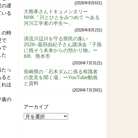
2026年8月6日
業の遅
大熊孝さんドキュメンタリー
ている
NHK「川とひとをみつめて 〜ある
河川工学者の半生〜」
2026年8月2日
）の時
清流川辺川を守る県民の集い
更で
2026−嘉田由紀子さん講演会『子孫
らで
に残そう未来からの預かり物』ー
した
8/8、熊本市
2026年7月31日
当たっ
長崎県の「石木ダムに係る有識者
あると
の意見を聞く場」ーYouTube動画
と資料
これほ
2026年7月29日
矛盾の
アーカイブ