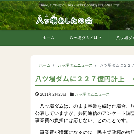
八ッ場あしたの会は八ッ場ダムが抱える問題を伝えるNGOです
ホーム
八ッ場ダムとは
八ッ場ダ
ホーム
八ッ場ダムニュース
八ツ場ダムに２２
八ツ場ダムに２２７億円計上 
2011年2月23日
八ッ場ダムニュース
八ッ場ダムはこのまま事業を続けた場合、現
公表していますが、共同通信のアンケート調
事業費の負担には応じない、とのことです。
事業費が増額になるのは、民主党政権の検証