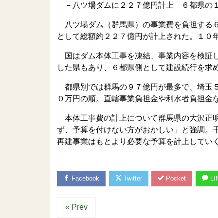
－八ツ場ダムに２２７億円計上 ６都県の
八ツ場ダム（群馬県）の事業費を負担する６
として総額約２２７億円が計上された。１０
国はダム本体工事を凍結、事業内容を検証し
した県もあり、６都県側として建設続行を求
都県別では群馬の９７億円が最多で、埼玉５
０万円の順。直轄事業負担金や利水者負担金
本体工事費の計上について群馬県の大沢正明
ず、予算を付けない方がおかしい」と強調。
再建事業はもとより必要な予算を計上してい
Facebook
Twitter
Pocket
LI
« Prev