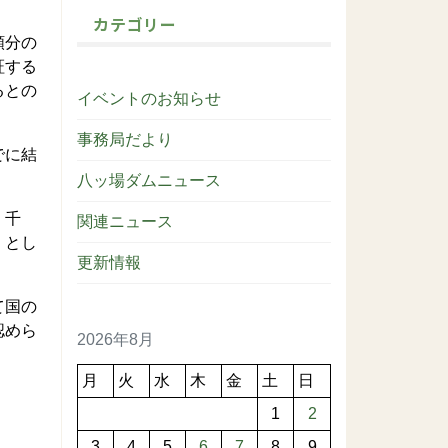
カテゴリー
額分の
証する
るとの
イベントのお知らせ
事務局だより
でに結
八ッ場ダムニュース
、千
関連ニュース
」とし
更新情報
て国の
認めら
2026年8月
月
火
水
木
金
土
日
1
2
3
4
5
6
7
8
9