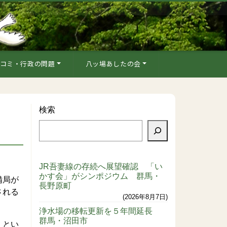
コミ・行政の問題
八ッ場あしたの会
検索
JR吾妻線の存続へ展望確認 「い
かす会」がシンポジウム 群馬・
備局が
長野原町
される
2026年8月7日
浄水場の移転更新を５年間延長
群馬・沼田市
、とい