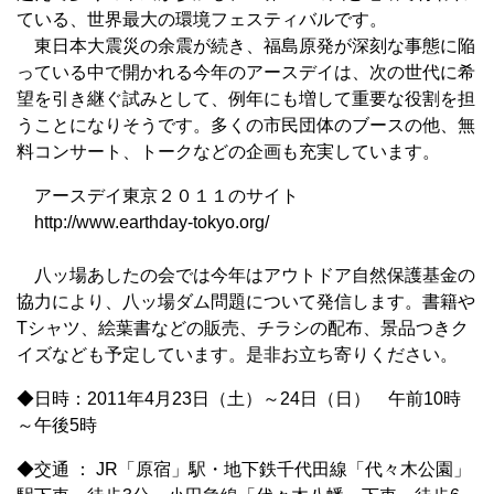
ている、世界最大の環境フェスティバルです。
東日本大震災の余震が続き、福島原発が深刻な事態に陥
っている中で開かれる今年のアースデイは、次の世代に希
望を引き継ぐ試みとして、例年にも増して重要な役割を担
うことになりそうです。多くの市民団体のブースの他、無
料コンサート、トークなどの企画も充実しています。
アースデイ東京２０１１のサイト
http://www.earthday-tokyo.org/
八ッ場あしたの会では今年はアウトドア自然保護基金の
協力により、八ッ場ダム問題について発信します。書籍や
Tシャツ、絵葉書などの販売、チラシの配布、景品つきク
イズなども予定しています。是非お立ち寄りください。
◆日時：2011年4月23日（土）～24日（日） 午前10時
～午後5時
◆交通 ： JR「原宿」駅・地下鉄千代田線「代々木公園」