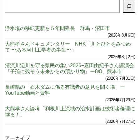
浄水場の移転更新を５年間延長 群馬・沼田市
2026年8月6日
大熊孝さんドキュメンタリー NHK「川とひとをみつめ
て 〜ある河川工学者の半生〜」
2026年8月2日
清流川辺川を守る県民の集い2026−嘉田由紀子さん講演会
『子孫に残そう未来からの預かり物』ー8/8、熊本市
2026年7月31日
長崎県の「石木ダムに係る有識者の意見を聞く場」ー
YouTube動画と資料
2026年7月29日
大熊孝さん論考「利根川上流域の治水計画は技術者倫理に
悖る！」
2026年7月27日
アーカイブ