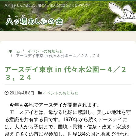
八ッ場あしたの会は八ッ場ダムが抱える問題を伝えるNGOです
Me
ホーム
イベントのお知らせ
アースデイ東京 in 代々木公園ー４／２３，２４
アースデイ東京 in 代々木公園ー４／２
３，２４
2011年4月8日
イベントのお知らせ
今年も各地でアースデイが開催されます。
アースデイとは、母なる地球に感謝し、美しい地球を守
る意識を共有する日です。1970年から続くアースデイに
は、大人から子供まで、国境・民族・信条・政党・宗派を
越えて多くの市民が参加し、世界184の国と地域で行われ