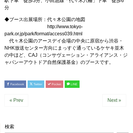
駅下車 徒歩3分、小田急線「代々木八幡」下車 徒歩6
分
◆ブース出展場所：代々木公園の地図
http://www.tokyo-
park.or.jp/park/format/access039.html
代々木公園のアースデイ会場の中央に原宿から渋谷・
NHK放送センター方向にまっすぐ通っているケヤキ並木
の中ほど、CAJ（コンサヴェーション・アライアンス・ジ
ャパンーアウトドア自然保護基金）のブースです。
Facebook
Twitter
Pocket
LINE
« Prev
Next »
検索