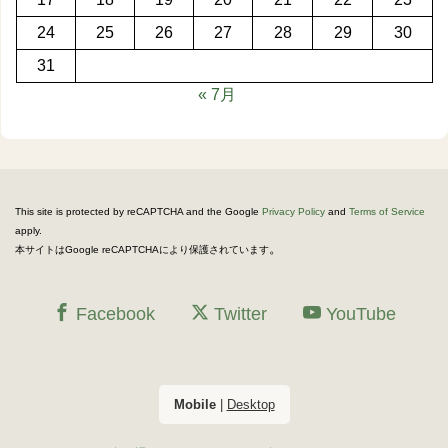
24
25
26
27
28
29
30
31
« 7月
This site is protected by reCAPTCHA and the Google
Privacy Policy
and
Terms of Service
apply.
。
本サイトはGoogle reCAPTCHAにより保護されています
Facebook
Twitter
YouTube
Mobile
|
Desktop