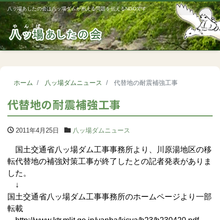
八ッ場あしたの会は八ッ場ダムが抱える問題を伝えるNGOです
Me
ホーム
八ッ場ダムニュース
代替地の耐震補強工事
代替地の耐震補強工事
2011年4月25日
八ッ場ダムニュース
国土交通省八ッ場ダム工事事務所より、川原湯地区の移
転代替地の補強対策工事が終了したとの記者発表がありま
した。
↓
国土交通省八ッ場ダム工事事務所のホームページより一部
転載