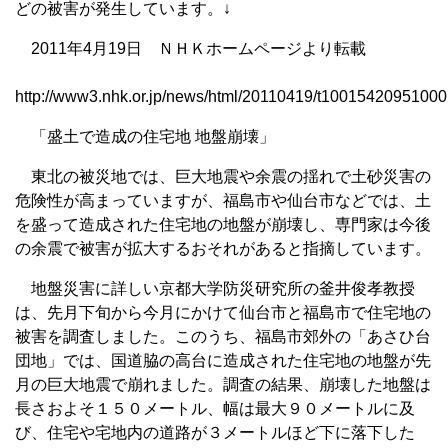
どの被害が発生しています。↓
2011年4月19日 ＮＨＫホームページより転載
http://www3.nhk.or.jp/news/html/20110419/t10015420951000
「盛土で造成の住宅地 地盤崩壊」
東北の被災地では、巨大地震や余震の揺れで土砂災害の
危険性が高まっていますが、福島市や仙台市などでは、土
を盛って造成された住宅地の地盤が崩壊し、専門家は今後
の余震で被害が拡大するおそれがあると指摘しています。
地盤災害に詳しい京都大学防災研究所の釜井俊孝教授
は、先月下旬から今月にかけて仙台市と福島市で住宅地の
被害を調査しました。このうち、福島市郊外の「あさひ台
団地」では、国道脇の高台に造成された住宅地の地盤が先
月の巨大地震で崩れました。調査の結果、崩壊した地盤は
長さおよそ１５０メートル、幅は最大９０メートルに及
び、住宅や宅地内の道路が３メートルほど下に落下した