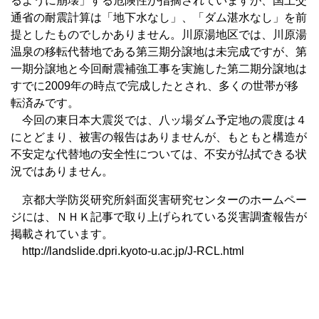
るように崩壊」する危険性が指摘されていますが、国土交
通省の耐震計算は「地下水なし」、「ダム湛水なし」を前
提としたものでしかありません。川原湯地区では、川原湯
温泉の移転代替地である第三期分譲地は未完成ですが、第
一期分譲地と今回耐震補強工事を実施した第二期分譲地は
すでに2009年の時点で完成したとされ、多くの世帯が移
転済みです。
今回の東日本大震災では、八ッ場ダム予定地の震度は４
にとどまり、被害の報告はありませんが、もともと構造が
不安定な代替地の安全性については、不安が払拭できる状
況ではありません。
京都大学防災研究所斜面災害研究センターのホームペー
ジには、ＮＨＫ記事で取り上げられている災害調査報告が
掲載されています。
http://landslide.dpri.kyoto-u.ac.jp/J-RCL.html