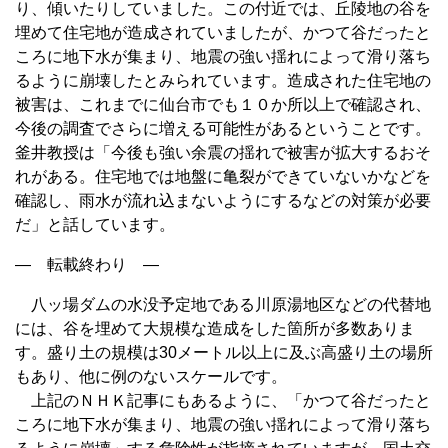
り、傾いたりしていました。この付近では、丘陵地の谷を
埋めて住宅地が造成されていましたが、かつて谷だったと
ころに地下水が集まり、地震の強い揺れによって滑り落ち
るように崩壊したとみられています。造成された住宅地の
被害は、これまでに仙台市でも１０か所以上で確認され、
今後の調査でさらに増える可能性があるということです。
釜井教授は「今後も強い余震の揺れで被害が拡大するおそ
れがある。住宅地では地盤に亀裂ができていないかなどを
確認し、雨水が流れ込まないようにするなどの対策が必要
だ」と話しています。
— 転載終わり —
八ッ場ダムの水没予定地である川原湯地区などの代替地
には、谷を埋めて大規模な造成をした箇所が多数ありま
す。盛り土の規模は30メートル以上に及ぶ高盛り土の場所
もあり、他に例のないスケールです。
上記のＮＨＫ記事にもあるように、「かつて谷だったと
ころに地下水が集まり、地震の強い揺れによって滑り落ち