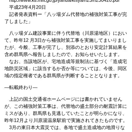
http://www.ktr.mlit.go.jp/yanba/kisya/h23/h230420.pdf
平成23年4月20日
記者発表資料ー「八ッ場ダム代替地の補強対策工事が完
了しました」
八ッ場ダム建設事業に伴う代替地（川原湯地区）におい
て、昨年12 月3日から補強対策工事を実施してまいりまし
たが、今般、工事が完了し、別添のとおり安定計算結果を
含め群馬県へ報告しましたので、お知らせいたします。
なお、当該地区が、宅地造成等規制法に基づく「造成宅
地防災区域」に該当するか否か等については、今後、同区
域の指定権者である群馬県が判断することとなります。
—転載終わり—
上記の国土交通省ホームページには書かれていません
が、この補強対策工事は、代替地の盛土部分の耐震計算に
ミスがあり、群馬県も見逃していたことが明らかになり、
昨年12月より川原湯温泉駅前で実施されてきたものです。
3月の東日本大震災では、各地で盛土造成地の地滑りな