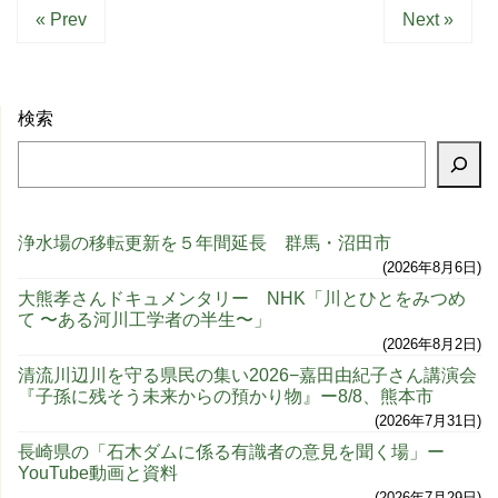
« Prev
Next »
検索
浄水場の移転更新を５年間延長 群馬・沼田市
2026年8月6日
大熊孝さんドキュメンタリー NHK「川とひとをみつめ
て 〜ある河川工学者の半生〜」
2026年8月2日
清流川辺川を守る県民の集い2026−嘉田由紀子さん講演会
『子孫に残そう未来からの預かり物』ー8/8、熊本市
2026年7月31日
長崎県の「石木ダムに係る有識者の意見を聞く場」ー
YouTube動画と資料
2026年7月29日