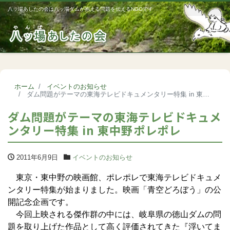
八ッ場あしたの会は八ッ場ダムが抱える問題を伝えるNGOです
Me
ホーム
イベントのお知らせ
ダム問題がテーマの東海テレビドキュメンタリー特集 in 東中野ポレポレ
ダム問題がテーマの東海テレビドキュメ
ンタリー特集 in 東中野ポレポレ
2011年6月9日
イベントのお知らせ
東京・東中野の映画館、ポレポレで東海テレビドキュメ
ンタリー特集が始まりました。映画「青空どろぼう」の公
開記念企画です。
今回上映される傑作群の中には、岐阜県の徳山ダムの問
題を取り上げた作品として高く評価されてきた『浮いてま