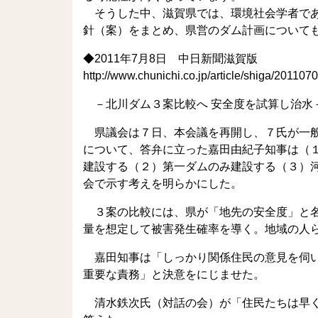
そうした中、滋賀県では、環境社会学者であ
針（案）をまとめ、県営のダム計画について
◆2011年7月8日 中日新聞滋賀版
http://www.chunichi.co.jp/article/shiga/201
－北川ダム３案比較へ 安全度を試算し治水
県議会は７日、本会議を再開し、７氏が一般
について、答弁に立った嘉田由紀子知事は（
建設する（２）第一ダムのみ建設する（３）
会で示す考えを明らかにした。
３案の比較には、県が「地先の安全度」と名
量を想定して被害発生確率を導く。地域の人
嘉田知事は「しっかり関係住民の意見を伺い
重要な責務」と決意をにじませた。
清水鉄次氏（対話の会）が「住民たちは早く