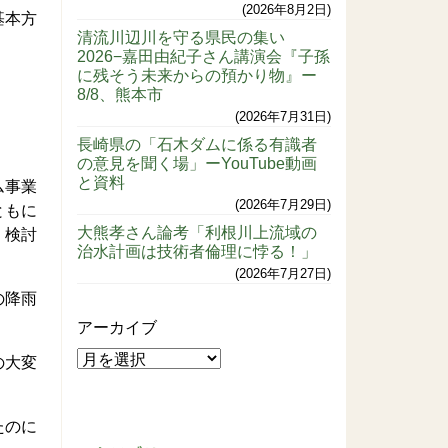
2026年8月2日
基本方
清流川辺川を守る県民の集い
2026−嘉田由紀子さん講演会『子孫
に残そう未来からの預かり物』ー
8/8、熊本市
2026年7月31日
長崎県の「石木ダムに係る有識者
の意見を聞く場」ーYouTube動画
と資料
ム事業
2026年7月29日
ともに
大熊孝さん論考「利根川上流域の
く検討
治水計画は技術者倫理に悖る！」
2026年7月27日
の降雨
アーカイブ
の大変
たのに