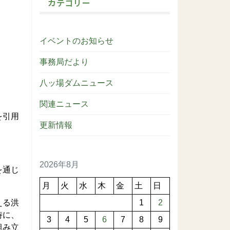
カテゴリー
イベントのお知らせ
事務局だより
八ッ場ダムニュース
関連ニュース
を引用
更新情報
2026年8月
を通じ
月
火
水
木
金
土
日
える洪
1
2
時に、
3
4
5
6
7
8
9
組み立