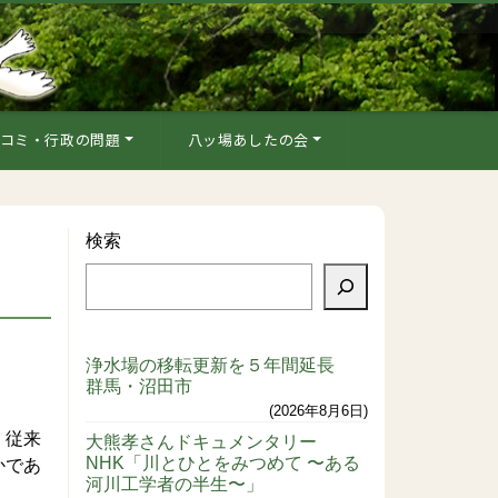
コミ・行政の問題
八ッ場あしたの会
検索
浄水場の移転更新を５年間延長
群馬・沼田市
2026年8月6日
、従来
大熊孝さんドキュメンタリー
NHK「川とひとをみつめて 〜ある
かであ
河川工学者の半生〜」