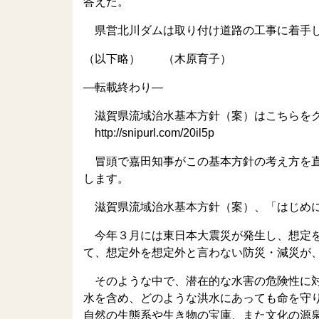
答えた。
県営北川ダムは取り付け道路の工事に着手し
（以下略） （木原育子）
—転載終わり—
滋賀県流域治水基本方針（案）はこちらをク
http://snipurl.com/20il5p
冒頭で嘉田知事がこの基本方針の考え方を直
します。
滋賀県流域治水基本方針（案）、「はじめ
今年３月には東日本大震災が発生し、想定を
て、想定外を想定外と言わない防災・減災が
そのような中で、潜在的な水害の危険性に対
水を含め、どのような洪水にあっても命を守
自然の生態系や生き物の宝庫、また文化の源