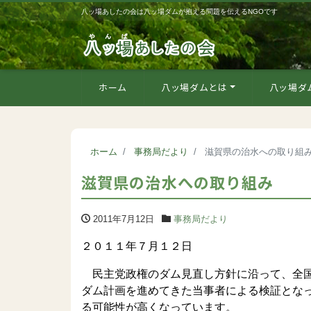
八ッ場あしたの会は八ッ場ダムが抱える問題を伝えるNGOです
ホーム
八ッ場ダムとは
八ッ場ダ
ホーム
事務局だより
滋賀県の治水への取り組
滋賀県の治水への取り組み
2011年7月12日
事務局だより
２０１１年７月１２日
民主党政権のダム見直し方針に沿って、全国
ダム計画を進めてきた当事者による検証とな
る可能性が高くなっています。