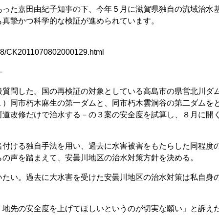
った嘉田由紀子知事の下、今年５月に滋賀県独自の流域治水
も真摯かつ科学的な検証が進められています。
10708/CK2011070802000129.html
－
質問した。国の再検証の対象としている高島市の県営北川ダ
１）同市朽木麻生の第一ダムと、同市朽木雲洞谷の第二ダムを
河道改修だけで治水する－の３案の安全度を試算し、８月に開
付ける独自手法を用い、過去に水害被害をもたらした同程度
らの声を踏まえて、安曇川地区の治水対策方針を決める。
たい。過去に大水害を受けた安曇川地区の治水対策は私自身
地先の安全度を上げてほしいというのが切実な願い」と訴え