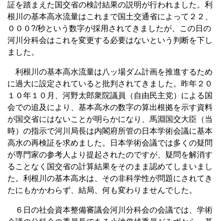
証を踏まえた国交省の検討結果の説明が行われました。利
根川の基本高水流量はこれまで国土交通省によって２２、
０００?/秒という数字が採用されてきましたが、この日の
河川分科会はこれを変更する必要はないという判断を下し
ました。
利根川の基本高水流量は八ッ場ダム計画を推進するため
に過大に設定されていると批判されてきました。昨年２０
１０年１０月、河野太郎衆院議員（自由民主党）による国
会での追及により、基本高水の数字の算出根拠を示す資料
が国交省にはないことが明らかになり、馬淵国交大臣（当
時）の指示で河川局長は内閣府所管の日本学術会議に基本
高水の再検証を求めました。日本学術会議では多くの疑問
が専門家の参考人より提起されたのですが、疑問を解消す
ることなく国交省の計算結果をそのまま認めてしまいまし
た。利根川の基本高水は、その非科学性が問題にされてき
たにもかかわらず、結局、何も変わりませんでした。
６日の社会資本整備審議会河川分科会の会議では、学術