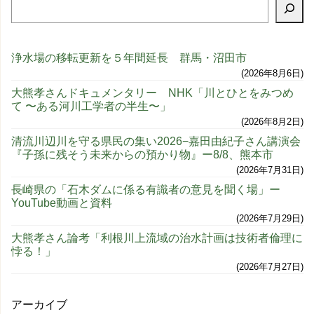
浄水場の移転更新を５年間延長 群馬・沼田市
2026年8月6日
大熊孝さんドキュメンタリー NHK「川とひとをみつめ
て 〜ある河川工学者の半生〜」
2026年8月2日
清流川辺川を守る県民の集い2026−嘉田由紀子さん講演会
『子孫に残そう未来からの預かり物』ー8/8、熊本市
2026年7月31日
長崎県の「石木ダムに係る有識者の意見を聞く場」ー
YouTube動画と資料
2026年7月29日
大熊孝さん論考「利根川上流域の治水計画は技術者倫理に
悖る！」
2026年7月27日
アーカイブ