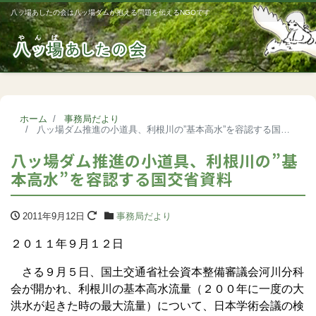
八ッ場あしたの会は八ッ場ダムが抱える問題を伝えるNGOです
Me
ホーム
事務局だより
八ッ場ダム推進の小道具、利根川の”基本高水”を容認する国交省資料
八ッ場ダム推進の小道具、利根川の”基
本高水”を容認する国交省資料
2011年9月12日
事務局だより
２０１１年９月１２日
さる９月５日、国土交通省社会資本整備審議会河川分科
会が開かれ、利根川の基本高水流量（２００年に一度の大
洪水が起きた時の最大流量）について、日本学術会議の検