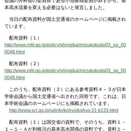
会議の分科会の委員長である小池俊雄委員がみずから、基
本高水流量を変える必要はないと発言しました。
当日の配布資料が国土交通省のホームページに掲載され
ています。
配布資料（１）
http://www.mlit.go.jp/policy/shingikai/mizukokudo03_sg_00
0048.html
配布資料（２）
http://www.mlit.go.jp/policy/shingikai/mizukokudo03_sg_00
0049.html
このうち、配布資料（２）にある参考資料４－３が日本
学術会議から国土交通省へ出された回答です。これは、日
本学術会議のホームページにも掲載されています。
http://www.scj.go.jp/ja/info/kohyo/kohyo-21-k133.html
配布資料（１）は国交省の資料で、そのうち、資料１－
１～１－４が利根川の基本高水関係の資料です。資料１－