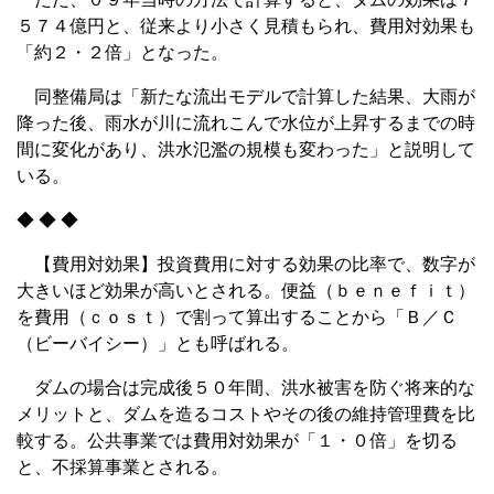
５７４億円と、従来より小さく見積もられ、費用対効果も
「約２・２倍」となった。
同整備局は「新たな流出モデルで計算した結果、大雨が
降った後、雨水が川に流れこんで水位が上昇するまでの時
間に変化があり、洪水氾濫の規模も変わった」と説明して
いる。
◆ ◆ ◆
【費用対効果】投資費用に対する効果の比率で、数字が
大きいほど効果が高いとされる。便益（ｂｅｎｅｆｉｔ）
を費用（ｃｏｓｔ）で割って算出することから「Ｂ／Ｃ
（ビーバイシー）」とも呼ばれる。
ダムの場合は完成後５０年間、洪水被害を防ぐ将来的な
メリットと、ダムを造るコストやその後の維持管理費を比
較する。公共事業では費用対効果が「１・０倍」を切る
と、不採算事業とされる。