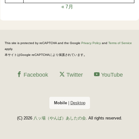
« 7月
This site is protected by reCAPTCHA and the Google
Privacy Policy
and
Terms of Service
apply.
。
本サイトはGoogle reCAPTCHAにより保護されています
Facebook
Twitter
YouTube
Mobile
|
Desktop
(C) 2026
八ッ場（やんば）あしたの会
. All rights reserved.