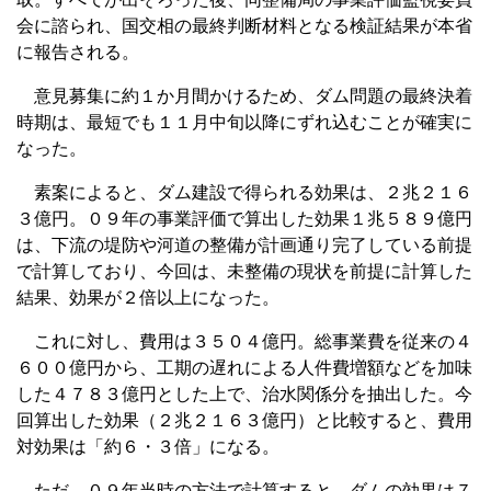
会に諮られ、国交相の最終判断材料となる検証結果が本省
に報告される。
意見募集に約１か月間かけるため、ダム問題の最終決着
時期は、最短でも１１月中旬以降にずれ込むことが確実に
なった。
素案によると、ダム建設で得られる効果は、２兆２１６
３億円。０９年の事業評価で算出した効果１兆５８９億円
は、下流の堤防や河道の整備が計画通り完了している前提
で計算しており、今回は、未整備の現状を前提に計算した
結果、効果が２倍以上になった。
これに対し、費用は３５０４億円。総事業費を従来の４
６００億円から、工期の遅れによる人件費増額などを加味
した４７８３億円とした上で、治水関係分を抽出した。今
回算出した効果（２兆２１６３億円）と比較すると、費用
対効果は「約６・３倍」になる。
ただ、０９年当時の方法で計算すると、ダムの効果は７