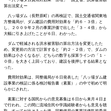
算出法変えー
八ッ場ダム（長野原町）の再検証で、国土交通省関東地
方整備局が、ダム建設の費用対効果を「約６・３倍」と
し、２００９年２月の事業評価で出した「３・４倍」から
大幅に引き上げたことが６日、わかった。
ダムで軽減される洪水被害額の算出方法を変更したた
め。変更前の方法で計算すると「約２・２倍」で、ダムの
効果は小さくなるが、どちらの数字も採算ラインの「１・
０倍」を大きく上回っており、建設を後押しする結果とな
った。
費用対効果は、同整備局が６日発表した「八ッ場ダム建
設事業の検証に係る検討報告書（素案）」の中で初めて明
らかにされた。
素案に対する国民からの意見募集は６日から来月４日ま
で行われ、この間に流域住民や学識経験者からも意見を聴
取。すべてが出そろった後、同整備局の事業評価監視委員