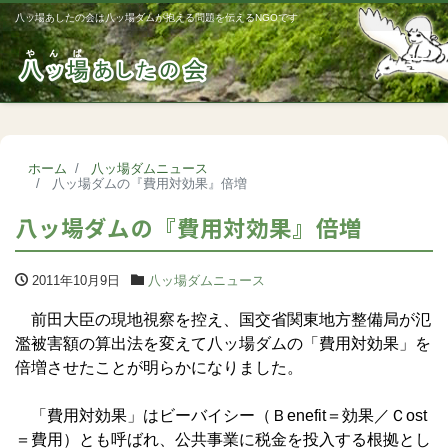
八ッ場あしたの会は八ッ場ダムが抱える問題を伝えるNGOです
Me
ホーム
八ッ場ダムニュース
八ッ場ダムの『費用対効果』倍増
八ッ場ダムの『費用対効果』倍増
2011年10月9日
八ッ場ダムニュース
前田大臣の現地視察を控え、国交省関東地方整備局が氾
濫被害額の算出法を変えて八ッ場ダムの「費用対効果」を
倍増させたことが明らかになりました。
「費用対効果」はビーバイシー（Ｂenefit＝効果／Ｃost
＝費用）とも呼ばれ、公共事業に税金を投入する根拠とし