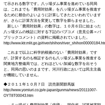
て示される数字です。八ッ場ダム事業を進めている同局
は、これまでも「費用対効果」を八ッ場ダム事業を推進す
るために都合のよいように計算してきたといわれています
が、さらに計算方法を変更して数字を膨らませました。
新しい「費用対効果」の数字は、１０月６日に始まった
八ッ場ダムの検証に対する下記のパブコメ（意見公募＝パ
ブリックコメント）の資料に掲載されていました。
http://www.ktr.mlit.go.jp/river/shihon/river_shihon00000184.ht
これまで以上に科学的根拠のない「費用対効果」です
が、計算するのも検証するのも八ッ場ダム事業を推進する
関東地方整備局では、どれほどいい加減な数字を出そう
と、同局の思いのままです。河川行政においては民主主義
が機能していません。
◆２０１１年１０月７日 読売新聞群馬版
http://www.yomiuri.co.jp/e-japan/gunma/news/20111007-
OYT8T00043.htm
－八ッ場ダム費用対効果「倍増」 国交省、試算被害額