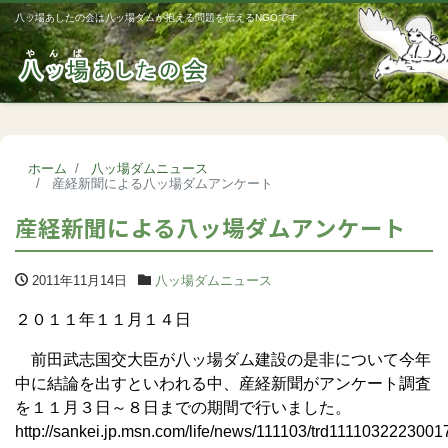
八ッ場あしたの会は八ッ場ダムが抱える問題を伝えるNGOです
Me
ホーム
八ッ場ダムニュース
産経新聞による八ッ場ダムアンケート
産経新聞による八ッ場ダムアンケート
2011年11月14日
八ッ場ダムニュース
２０１１年１１月１４日
前田武志国交大臣が八ッ場ダム建設の是非について今年
中に結論を出すといわれる中、産経新聞がアンケート調査
を１１月３日～８日までの期間で行いました。
http://sankei.jp.msn.com/life/news/111103/trd1111032223001