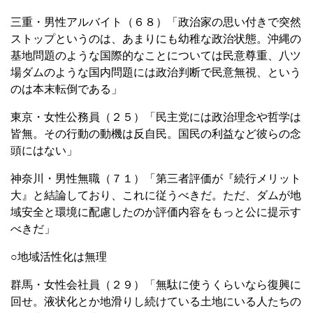
三重・男性アルバイト（６８）「政治家の思い付きで突然
ストップというのは、あまりにも幼稚な政治状態。沖縄の
基地問題のような国際的なことについては民意尊重、八ツ
場ダムのような国内問題には政治判断で民意無視、という
のは本末転倒である」
東京・女性公務員（２５）「民主党には政治理念や哲学は
皆無。その行動の動機は反自民。国民の利益など彼らの念
頭にはない」
神奈川・男性無職（７１）「第三者評価が『続行メリット
大』と結論しており、これに従うべきだ。ただ、ダムが地
域安全と環境に配慮したのか評価内容をもっと公に提示す
べきだ」
○地域活性化は無理
群馬・女性会社員（２９）「無駄に使うくらいなら復興に
回せ。液状化とか地滑りし続けている土地にいる人たちの