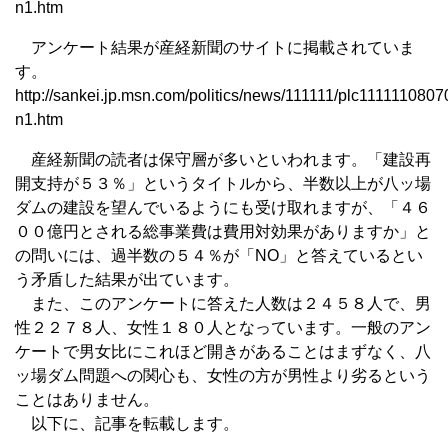
n1.htm
アンケート結果が産経新聞のサイトに掲載されていま
す。
http://sankei.jp.msn.com/politics/news/111111/plc111111080
n1.htm
産経新聞の読者は保守層が多いといわれます。「建設再
開支持が５３％」というタイトルから、半数以上が八ッ場
ダムの建設を望んでいるようにも受け取れますが、「４６
００億円とされる総事業費は費用対効果がありますか」と
の問いには、過半数の５４％が「NO」と答えているとい
う矛盾した結果が出ています。
また、このアンケートに答えた人数は２４５８人で、男
性２２７８人、女性１８０人となっています。一般のアン
ケートで男女比にこれほど開きがあることはまずなく、八
ッ場ダム問題への関心も、女性の方が男性より劣るという
ことはありません。
以下に、記事を転載します。