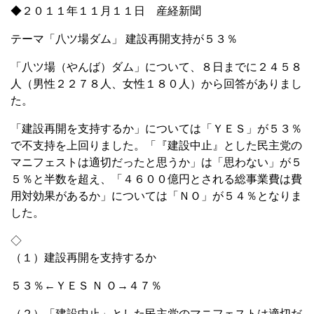
◆２０１１年１１月１１日 産経新聞
テーマ「八ツ場ダム」 建設再開支持が５３％
「八ツ場（やんば）ダム」について、８日までに２４５８
人（男性２２７８人、女性１８０人）から回答がありまし
た。
「建設再開を支持するか」については「ＹＥＳ」が５３％
で不支持を上回りました。「『建設中止』とした民主党の
マニフェストは適切だったと思うか」は「思わない」が５
５％と半数を超え、「４６００億円とされる総事業費は費
用対効果があるか」については「ＮＯ」が５４％となりま
した。
◇
（１）建設再開を支持するか
５３％←ＹＥＳ Ｎ Ｏ→４７％
（２）「建設中止」とした民主党のマニフェストは適切だ