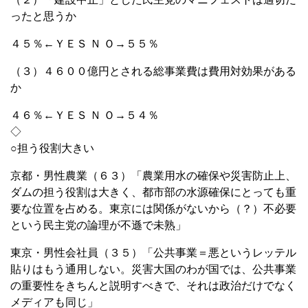
ったと思うか
４５％←ＹＥＳ Ｎ Ｏ→５５％
（３）４６００億円とされる総事業費は費用対効果がある
か
４６％←ＹＥＳ Ｎ Ｏ→５４％
◇
○担う役割大きい
京都・男性農業（６３）「農業用水の確保や災害防止上、
ダムの担う役割は大きく、都市部の水源確保にとっても重
要な位置を占める。東京には関係がないから（？）不必要
という民主党の論理が不遜で未熟」
東京・男性会社員（３５）「公共事業＝悪というレッテル
貼りはもう通用しない。災害大国のわが国では、公共事業
の重要性をきちんと説明すべきで、それは政治だけでなく
メディアも同じ」