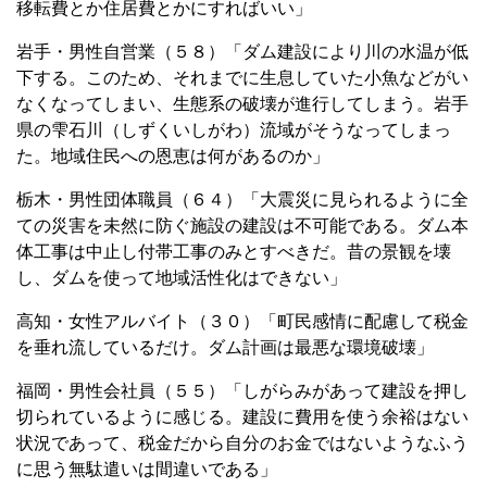
移転費とか住居費とかにすればいい」
岩手・男性自営業（５８）「ダム建設により川の水温が低
下する。このため、それまでに生息していた小魚などがい
なくなってしまい、生態系の破壊が進行してしまう。岩手
県の雫石川（しずくいしがわ）流域がそうなってしまっ
た。地域住民への恩恵は何があるのか」
栃木・男性団体職員（６４）「大震災に見られるように全
ての災害を未然に防ぐ施設の建設は不可能である。ダム本
体工事は中止し付帯工事のみとすべきだ。昔の景観を壊
し、ダムを使って地域活性化はできない」
高知・女性アルバイト（３０）「町民感情に配慮して税金
を垂れ流しているだけ。ダム計画は最悪な環境破壊」
福岡・男性会社員（５５）「しがらみがあって建設を押し
切られているように感じる。建設に費用を使う余裕はない
状況であって、税金だから自分のお金ではないようなふう
に思う無駄遣いは間違いである」