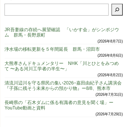
JR吾妻線の存続へ展望確認 「いかす会」がシンポジウ
ム 群馬・長野原町
2026年8月7日
浄水場の移転更新を５年間延長 群馬・沼田市
2026年8月6日
大熊孝さんドキュメンタリー NHK「川とひとをみつめ
て 〜ある河川工学者の半生〜」
2026年8月2日
清流川辺川を守る県民の集い2026−嘉田由紀子さん講演会
『子孫に残そう未来からの預かり物』ー8/8、熊本市
2026年7月31日
長崎県の「石木ダムに係る有識者の意見を聞く場」ー
YouTube動画と資料
2026年7月29日