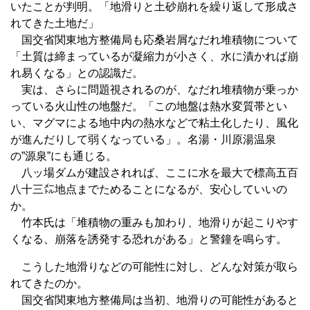
いたことが判明。「地滑りと土砂崩れを繰り返して形成さ
れてきた土地だ」
国交省関東地方整備局も応桑岩屑なだれ堆積物について
「土質は締まっているが凝縮力が小さく、水に漬かれば崩
れ易くなる」との認識だ。
実は、さらに問題視されるのが、なだれ堆積物が乗っか
っている火山性の地盤だ。「この地盤は熱水変質帯とい
い、マグマによる地中内の熱水などで粘土化したり、風化
が進んだりして弱くなっている」。名湯・川原湯温泉
の”源泉”にも通じる。
八ッ場ダムが建設されれば、ここに水を最大で標高五百
八十三㍍地点までためることになるが、安心していいの
か。
竹本氏は「堆積物の重みも加わり、地滑りが起こりやす
くなる、崩落を誘発する恐れがある」と警鐘を鳴らす。
こうした地滑りなどの可能性に対し、どんな対策が取ら
れてきたのか。
国交省関東地方整備局は当初、地滑りの可能性があると