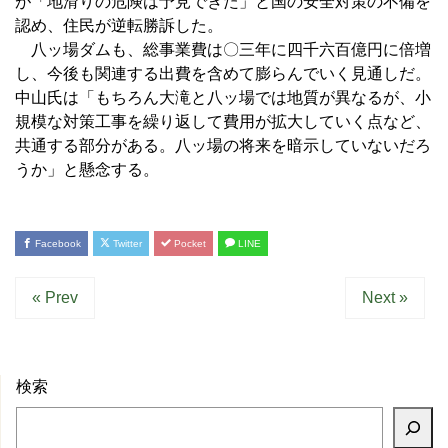
が「地滑りの危険は予見できた」と国の安全対策の不備を
認め、住民が逆転勝訴した。
八ッ場ダムも、総事業費は〇三年に四千六百億円に倍増
し、今後も関連する出費を含めて膨らんでいく見通しだ。
中山氏は「もちろん大滝と八ッ場では地質が異なるが、小
規模な対策工事を繰り返して費用が拡大していく点など、
共通する部分がある。八ッ場の将来を暗示していないだろ
うか」と懸念する。
Facebook
Twitter
Pocket
LINE
« Prev
Next »
検索