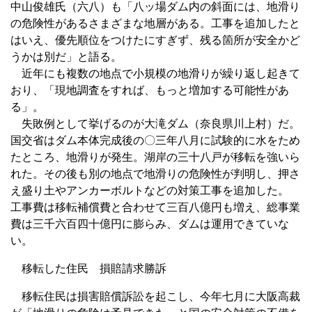
中山俊雄氏（六八）も「八ッ場ダム内の斜面には、地滑り
の危険性があるさまざまな地層がある。工事を追加したと
はいえ、優先順位をつけたにすぎず、残る箇所が安全かど
うかは別だ」と語る。
近年にも複数の地点で小規模の地滑りが繰り返し起きて
おり、「現地調査をすれば、もっと増加する可能性があ
る」。
失敗例として挙げるのが大滝ダム（奈良県川上村）だ。
国交省はダム本体完成後の〇三年八月に試験的に水をため
たところ、地滑りが発生。湖岸の三十八戸が移転を強いら
れた。その後も別の地点で地滑りの危険性が判明し、押さ
え盛り土やアンカーボルトなどの対策工事を追加した。
工事費は移転補償費と合わせて三百八億円も増え、総事業
費は三千六百四十億円に膨らみ、ダムは運用できていな
い。
移転した住民 損賠請求勝訴
移転住民は損害賠償訴訟を起こし、今年七月に大阪高裁