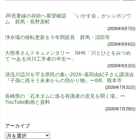
JR吾妻線の存続へ展望確認 「いかす会」がシンポジウ
ム 群馬・長野原町
2026年8月7日
浄水場の移転更新を５年間延長 群馬・沼田市
2026年8月6日
大熊孝さんドキュメンタリー NHK「川とひとをみつめ
て 〜ある河川工学者の半生〜」
2026年8月2日
清流川辺川を守る県民の集い2026−嘉田由紀子さん講演会
『子孫に残そう未来からの預かり物』ー8/8、熊本市
2026年7月31日
長崎県の「石木ダムに係る有識者の意見を聞く場」ー
YouTube動画と資料
2026年7月29日
アーカイブ