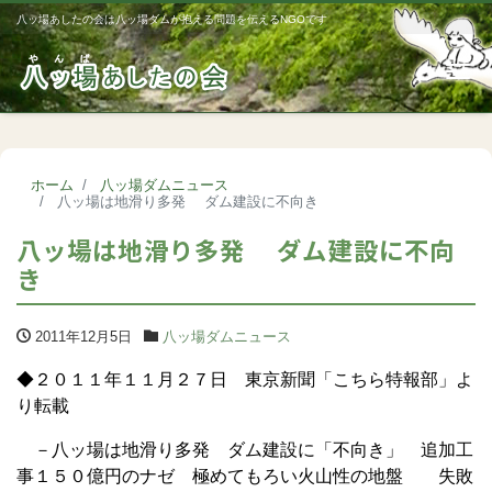
八ッ場あしたの会は八ッ場ダムが抱える問題を伝えるNGOです
Me
ホーム
八ッ場ダムニュース
八ッ場は地滑り多発 ダム建設に不向き
八ッ場は地滑り多発 ダム建設に不向
き
2011年12月5日
八ッ場ダムニュース
◆２０１１年１１月２７日 東京新聞「こちら特報部」よ
り転載
－八ッ場は地滑り多発 ダム建設に「不向き」 追加工
事１５０億円のナゼ 極めてもろい火山性の地盤 失敗