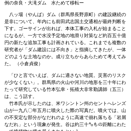
例の奈良・大滝ダム 水ためて移転ー
八ッ場（やんば）ダム（群馬県長野原町）の建設継続の
是非について、年内にも前田武志国土交通相が最終判断を
下す。ゴーサインが出れば、本体工事の入札が始まること
になるが、一方で水没予定地の地滑り対策など約百五十億
円の新たな追加工事も計画されている。これまでも複数の
研究者が「ダム建設には不向き」と指摘してきたが、一体
どのような土地なのか。成り立ちからあらためて考えてみ
た。 （小倉貞俊）
「ひと言でいえば、ダムに適さない地質。災害のリスク
が少なくない」。群馬県の火山や河川の地形を三十年にわ
たって研究している竹本弘幸・拓殖大非常勤講師（五三）
は、こう話す。
竹本氏が示したのは、米ワシントン州のセントへレンズ
山が一九八〇年五月に噴火した際の写真だ。噴火では、山
の不安定な部分がなだれのように高速で崩れ落ちる「岩屑
なだれ」という現象が発生。谷は約三十㌔もの距離にわた