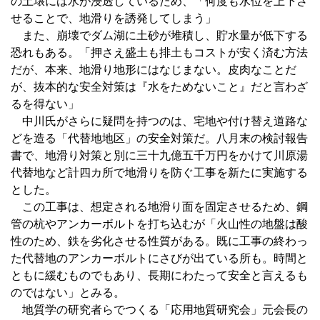
の土壌には水が浸透しているため、「何度も水位を上下さ
せることで、地滑りを誘発してしまう」
また、崩壊でダム湖に土砂が堆積し、貯水量が低下する
恐れもある。「押さえ盛土も排土もコストが安く済む方法
だが、本来、地滑り地形にはなじまない。皮肉なことだ
が、抜本的な安全対策は『水をためないこと』だと言わざ
るを得ない」
中川氏がさらに疑問を持つのは、宅地や付け替え道路な
どを造る「代替地地区」の安全対策だ。八月末の検討報告
書で、地滑り対策と別に三十九億五千万円をかけて川原湯
代替地など計四カ所で地滑りを防ぐ工事を新たに実施する
とした。
この工事は、想定される地滑り面を固定させるため、鋼
管の杭やアンカーボルトを打ち込むが「火山性の地盤は酸
性のため、鉄を劣化させる性質がある。既に工事の終わっ
た代替地のアンカーボルトにさびが出ている所も。時間と
ともに緩むものでもあり、長期にわたって安全と言えるも
のではない」とみる。
地質学の研究者らでつくる「応用地質研究会」元会長の