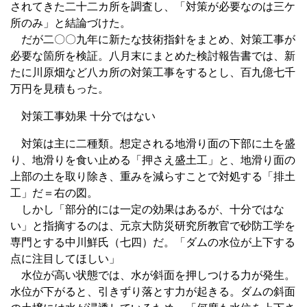
されてきた二十二カ所を調査し、「対策が必要なのは三ケ
所のみ」と結論づけた。
だが二〇〇九年に新たな技術指針をまとめ、対策工事が
必要な箇所を検証。八月末にまとめた検討報告書では、新
たに川原畑など八カ所の対策工事をするとし、百九億七千
万円を見積もった。
対策工事効果 十分ではない
対策は主に二種類。想定される地滑り面の下部に土を盛
り、地滑りを食い止める「押さえ盛土工」と、地滑り面の
上部の土を取り除き、重みを減らすことで対処する「排土
工」だ＝右の図。
しかし「部分的には一定の効果はあるが、十分ではな
い」と指摘するのは、元京大防災研究所教官で砂防工学を
専門とする中川鮮氏（七四）だ。「ダムの水位が上下する
点に注目してほしい」
水位が高い状態では、水が斜面を押しつける力が発生。
水位が下がると、引きずり落とす力が起きる。ダムの斜面