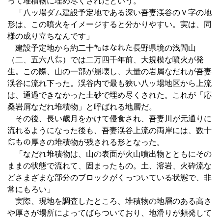
って堆積物に埋め尽くされたという。
「八ッ場ダム建設予定地である深い吾妻渓谷のＶ字の地
形は、この噴火をイメージすると分かりやすい。実は、同
様の成り立ちなんです」
建設予定地から約二十㌔はなれた長野県境の浅間山
（二、五六八㍍）では二万四千年前、大規模な噴火が発
生。この際、山の一部が崩壊し、大量の岩屑なだれが吾妻
渓谷に流れ下った。渓谷内で最も狭い八ッ場地区から上流
は、通過できなかった土砂で埋め尽くされた。これが「応
桑岩屑なだれ堆積物」と呼ばれる地層だ。
その後、長い歳月をかけて侵食され、吾妻川が元通りに
流れるようになった後も、吾妻渓谷上流の両岸には、数十
㍍もの厚さの堆積物が残される形となった。
「なだれ堆積物は、山の表面が火山噴出物とともにその
ままの状態で流れて、固まったもの。土、溶岩、火砕流な
どさまざまな部分のブロックがくっついている状態で、非
常にもろい」
実際、現地を調査したところ、堆積物の地層のある高さ
や厚さが場所によってばらついており、地滑りが頻発して