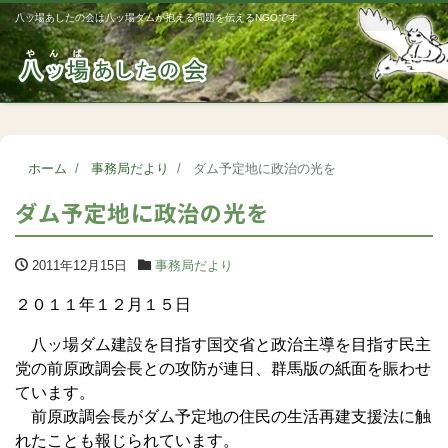
八ッ場あしたの会は八ッ場ダムが抱える問題を伝えるNGOです
Me
ホーム
事務局だより
ダム予定地に政治の光を
ダム予定地に政治の光を
2011年12月15日
事務局だより
２０１１年１２月１５日
八ッ場ダム建設を目指す国交省と政治主導を目指す民主
党の前原政調会長との攻防が連日、群馬版の紙面を賑わせ
ています。
前原政調会長がダム予定地の住民の生活再建支援法に触
れたことも報じられています。