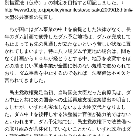
別措置法（仮称）」の制定を目指すと明記しました。↓
http://www1.dpj.or.jp/policy/manifesto/seisaku2009/18.html
大型公共事業の見直し
わが国にはダム事業の中止を前提とした法律がなく、長
年のダム計画で疲弊したダム予定地域は、ダムが完成して
も止まっても先の見通しが立たないという苦しい状況に置
かれてしまいます。特に八ッ場ダム予定地の場合は、間も
なく計画から６０年が経とうとする中、地形を改変するほ
どの凄まじい関連事業が全国に例のない規模で進められて
おり、ダム事業を中止するのであれば、法整備は不可欠と
言われてきました。
民主党政権発足当初、当時国交大臣だった前原氏は、ダ
ム中止と共に次の国会への生活再建支援法案提出を明言し
ましたが、いずれも実現しないまま大臣交代となりまし
た。ダム中止を後押しする法整備に官僚が協力的ではない
といわれます。ダム予定地では、民主党政権下で法整備へ
の取り組みが具体化していないことから、いずれ政府はダ