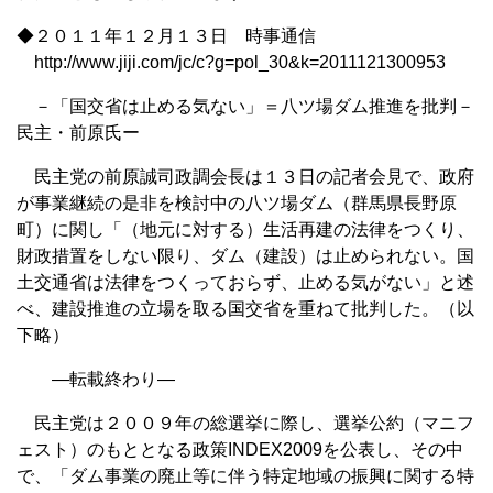
◆２０１１年１２月１３日 時事通信
http://www.jiji.com/jc/c?g=pol_30&k=2011121300953
－「国交省は止める気ない」＝八ツ場ダム推進を批判－
民主・前原氏ー
民主党の前原誠司政調会長は１３日の記者会見で、政府
が事業継続の是非を検討中の八ツ場ダム（群馬県長野原
町）に関し「（地元に対する）生活再建の法律をつくり、
財政措置をしない限り、ダム（建設）は止められない。国
土交通省は法律をつくっておらず、止める気がない」と述
べ、建設推進の立場を取る国交省を重ねて批判した。（以
下略）
—転載終わり—
民主党は２００９年の総選挙に際し、選挙公約（マニフ
ェスト）のもととなる政策INDEX2009を公表し、その中
で、「ダム事業の廃止等に伴う特定地域の振興に関する特