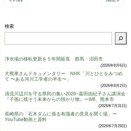
« Prev
Next »
検索
浄水場の移転更新を５年間延長 群馬・沼田市
2026年8月6日
大熊孝さんドキュメンタリー NHK「川とひとをみつめ
て 〜ある河川工学者の半生〜」
2026年8月2日
清流川辺川を守る県民の集い2026−嘉田由紀子さん講演会
『子孫に残そう未来からの預かり物』ー8/8、熊本市
2026年7月31日
長崎県の「石木ダムに係る有識者の意見を聞く場」ー
YouTube動画と資料
2026年7月29日