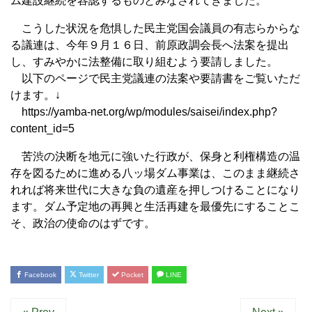
ム建設継続を容認するものとみなされてきました。
こうした状況を危惧した民主党国会議員の有志らからな
る議連は、今年９月１６日、前原政調会長へ法案を提出
し、すみやかに法整備に取り組むよう要請しました。
以下のページで民主党議連の法案や要請書をご覧いただ
けます。↓
https://yamba-net.org/wp/modules/saisei/index.php?
content_id=5
苦渋の決断を地元に強いた行政が、保身と利権構造の温
存を図るために進める八ッ場ダム事業は、このまま継続さ
れれば将来世代に大きな負の遺産を押しつけることになり
ます。ダム予定地の再興と生活再建を最優先にすることこ
そ、政治の使命のはずです。
Facebook
Twitter
Pocket
LINE