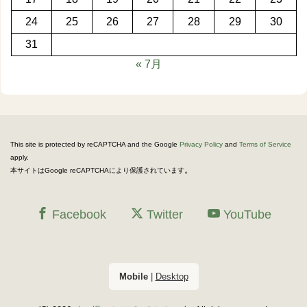
24
25
26
27
28
29
30
31
« 7月
This site is protected by reCAPTCHA and the Google
Privacy Policy
and
Terms of Service
apply.
。
本サイトはGoogle reCAPTCHAにより保護されています
Facebook
Twitter
YouTube
Mobile
|
Desktop