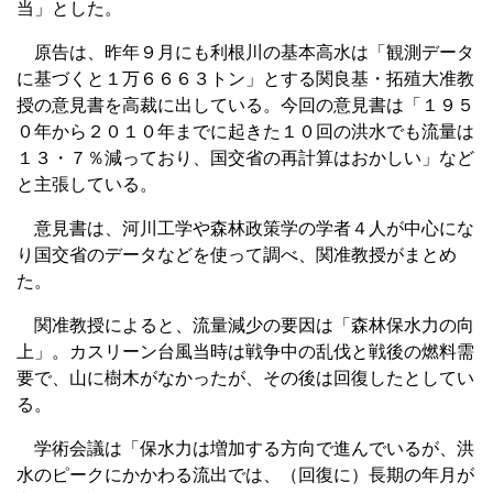
当」とした。
原告は、昨年９月にも利根川の基本高水は「観測データ
に基づくと１万６６６３トン」とする関良基・拓殖大准教
授の意見書を高裁に出している。今回の意見書は「１９５
０年から２０１０年までに起きた１０回の洪水でも流量は
１３・７％減っており、国交省の再計算はおかしい」など
と主張している。
意見書は、河川工学や森林政策学の学者４人が中心にな
り国交省のデータなどを使って調べ、関准教授がまとめ
た。
関准教授によると、流量減少の要因は「森林保水力の向
上」。カスリーン台風当時は戦争中の乱伐と戦後の燃料需
要で、山に樹木がなかったが、その後は回復したとしてい
る。
学術会議は「保水力は増加する方向で進んでいるが、洪
水のピークにかかわる流出では、（回復に）長期の年月が