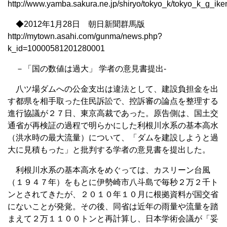
http://www.yamba.sakura.ne.jp/shiryo/tokyo_k/tokyo_k_g_ik
◆2012年1月28日 朝日新聞群馬版
http://mytown.asahi.com/gunma/news.php?
k_id=10000581201280001
－「国の数値は過大」 学者の意見書提出-
八ツ場ダムへの公金支出は違法として、建設負担金を出
す都県を相手取った住民訴訟で、控訴審の論点を整理する
進行協議が２７日、東京高裁であった。原告側は、国土交
通省が再検証の過程で明らかにした利根川水系の基本高水
（洪水時の最大流量）について、「ダムを建設しようと過
大に見積もった」と批判する学者の意見書を提出した。
利根川水系の基本高水をめぐっては、カスリーン台風
（１９４７年）をもとに伊勢崎市八斗島で毎秒２万２千ト
ンとされてきたが、２０１０年１０月に根拠資料が国交省
にないことが発覚。その後、同省は近年の雨量や流量を踏
まえて２万１１００トンと再計算し、日本学術会議が「妥