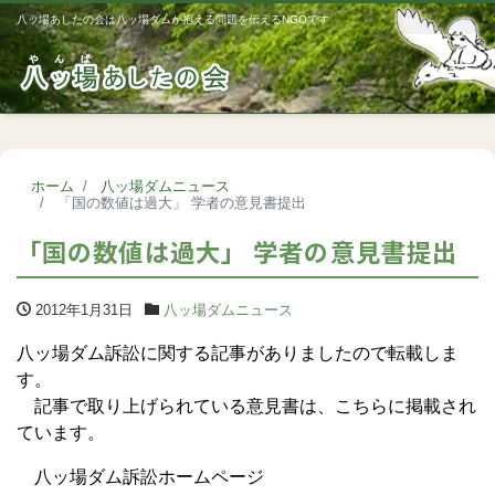
八ッ場あしたの会は八ッ場ダムが抱える問題を伝えるNGOです
Me
ホーム
八ッ場ダムニュース
「国の数値は過大」 学者の意見書提出
「国の数値は過大」 学者の意見書提出
2012年1月31日
八ッ場ダムニュース
八ッ場ダム訴訟に関する記事がありましたので転載しま
す。
記事で取り上げられている意見書は、こちらに掲載され
ています。
八ッ場ダム訴訟ホームページ