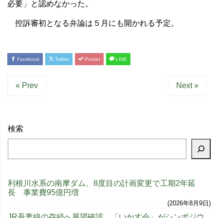
必要」と認めなかった。
控訴審初となる弁論は５月にも開かれる予定。
Facebook
Twitter
Pocket
LINE
« Prev
Next »
検索
利根川水系の南摩ダム、8度目の計画変更で工期2年延
長 事業費95億円増
2026年8月9日
JR吾妻線の存続へ展望確認 「いかす会」がシンポジウ