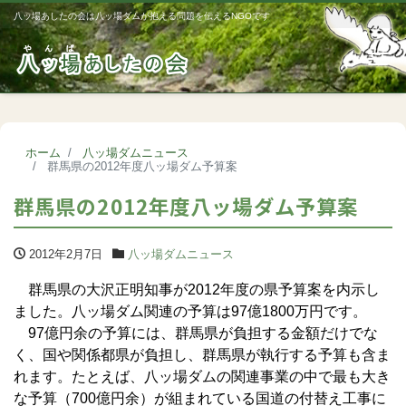
八ッ場あしたの会は八ッ場ダムが抱える問題を伝えるNGOです
Me
ホーム
八ッ場ダムニュース
群馬県の2012年度八ッ場ダム予算案
群馬県の2012年度八ッ場ダム予算案
2012年2月7日
八ッ場ダムニュース
群馬県の大沢正明知事が2012年度の県予算案を内示し
ました。八ッ場ダム関連の予算は97億1800万円です。
97億円余の予算には、群馬県が負担する金額だけでな
く、国や関係都県が負担し、群馬県が執行する予算も含ま
れます。たとえば、八ッ場ダムの関連事業の中で最も大き
な予算（700億円余）が組まれている国道の付替え工事に