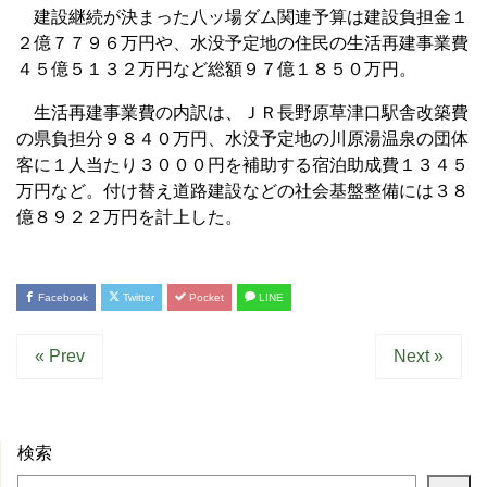
建設継続が決まった八ッ場ダム関連予算は建設負担金１
２億７７９６万円や、水没予定地の住民の生活再建事業費
４５億５１３２万円など総額９７億１８５０万円。
生活再建事業費の内訳は、ＪＲ長野原草津口駅舎改築費
の県負担分９８４０万円、水没予定地の川原湯温泉の団体
客に１人当たり３０００円を補助する宿泊助成費１３４５
万円など。付け替え道路建設などの社会基盤整備には３８
億８９２２万円を計上した。
Facebook
Twitter
Pocket
LINE
« Prev
Next »
検索