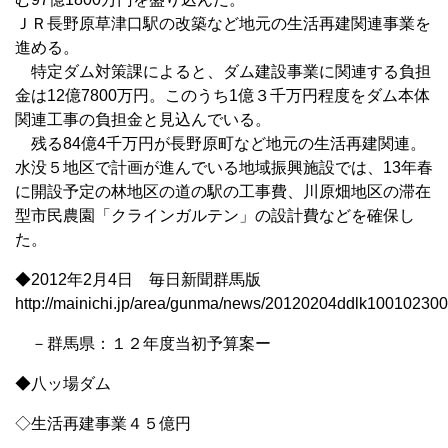
ＪＲ長野原草津口駅の改築など地元の生活再建関連事業を
進める。
特定ダム対策課によると、ダム建設事業に関連する負担
金は12億7800万円。このうち1億３千万円程度をダム本体
関連工事の負担金と見込んでいる。
残る84億4千万円が長野原町など地元の生活再建関連。
水没５地区で計画が進んでいる地域振興施設では、13年春
に開設予定の林地区の道の駅の工事費、川原畑地区の滞在
型市民農園「クラインガルテン」の設計費などを確保し
た。
◆2012年2月4日 毎日新聞群馬版
http://mainichi.jp/area/gunma/news/20120204ddlk100102300
－群馬県：１２年度当初予算案ー
◆八ッ場ダム
◇生活再建事業４５億円