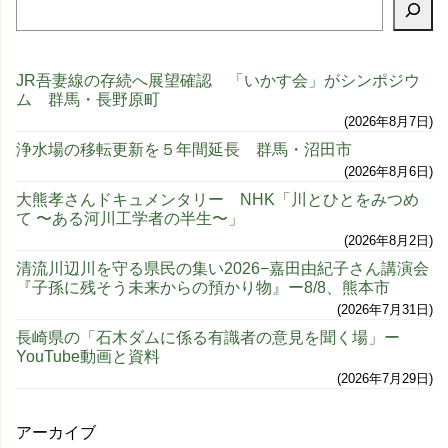
JR吾妻線の存続へ展望確認 「いかす会」がシンポジウ
ム 群馬・長野原町
2026年8月7日
浄水場の移転更新を５年間延長 群馬・沼田市
2026年8月6日
大熊孝さんドキュメンタリー NHK「川とひとをみつめ
て 〜ある河川工学者の半生〜」
2026年8月2日
清流川辺川を守る県民の集い2026−嘉田由紀子さん講演会
『子孫に残そう未来からの預かり物』ー8/8、熊本市
2026年7月31日
長崎県の「石木ダムに係る有識者の意見を聞く場」ー
YouTube動画と資料
2026年7月29日
アーカイブ