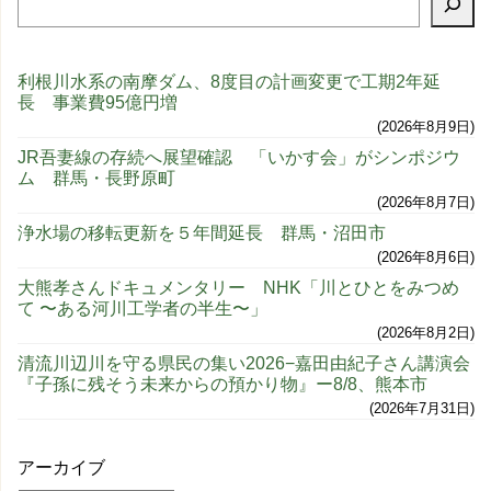
利根川水系の南摩ダム、8度目の計画変更で工期2年延
長 事業費95億円増
2026年8月9日
JR吾妻線の存続へ展望確認 「いかす会」がシンポジウ
ム 群馬・長野原町
2026年8月7日
浄水場の移転更新を５年間延長 群馬・沼田市
2026年8月6日
大熊孝さんドキュメンタリー NHK「川とひとをみつめ
て 〜ある河川工学者の半生〜」
2026年8月2日
清流川辺川を守る県民の集い2026−嘉田由紀子さん講演会
『子孫に残そう未来からの預かり物』ー8/8、熊本市
2026年7月31日
アーカイブ