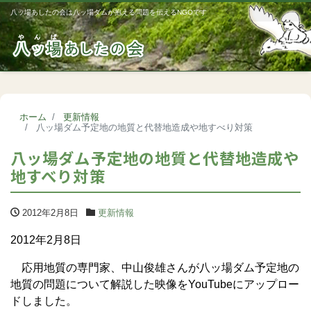
八ッ場あしたの会は八ッ場ダムが抱える問題を伝えるNGOです
Me
ホーム
更新情報
八ッ場ダム予定地の地質と代替地造成や地すべり対策
八ッ場ダム予定地の地質と代替地造成や
地すべり対策
2012年2月8日
更新情報
2012年2月8日
応用地質の専門家、中山俊雄さんが八ッ場ダム予定地の
地質の問題について解説した映像をYouTubeにアップロー
ドしました。