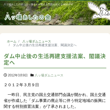
八ッ場あしたの会は八ッ場ダムが抱える問題を伝えるNGOです
Me
ホーム
八ッ場ダムニュース
ダム中止後の生活再建支援法案、閣議決定へ
ダム中止後の生活再建支援法案、閣議決
定へ
2012年3月9日
八ッ場ダムニュース
２０１２年３月９日
一昨日、民主党の国土交通部門会議が開かれ、国土交通
省が作成した「ダム事業の廃止等に伴う特定地域の振興に
関する特別措置法案」が了承されました。