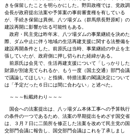
きを保留したことを明らかにした。野田政権では、党政調
会長が政府提出法案や予算案の事前審査権を有している
が、手続き保留は異例。八ツ場ダム（群馬県長野原町）の
建設再開に影響が出る可能性もある。
政府・民主党は昨年末、八ツ場ダムの事業継続を決めた
際、ダム中止に伴う地域の生活再建支援に関する法整備を
建設再開条件とした。前原氏は当時、事業継続の中止を主
張していたが、政府側に押し切られた経緯がある。
前原氏は会見で、生活再建支援について「しっかりした
財源が別途充てられるか、もう一度（国土交通）部門会議
で議論してほしい」と指摘。特措法案の閣議決定について
は「予定だった６日には間に合わない」と述べた。
～～～転載終わり～～～
国会への法案提出は、八ッ場ダム本体工事への予算執行
の条件の一つであるため、法案の早期提出をめざす国交省
は、３月７日に二箇所を修正した法案を改めて民主党の国
交部門会議に報告し、国交部門会議はこれを了承しまし