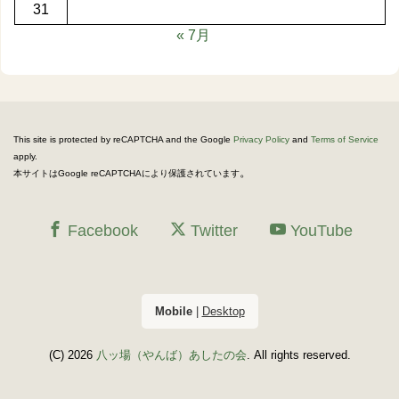
31
« 7月
This site is protected by reCAPTCHA and the Google
Privacy Policy
and
Terms of Service
apply.
。
本サイトはGoogle reCAPTCHAにより保護されています
Facebook
Twitter
YouTube
Mobile
|
Desktop
(C) 2026
八ッ場（やんば）あしたの会
. All rights reserved.