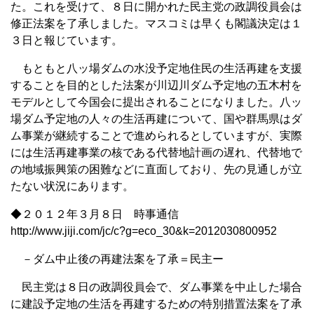
た。これを受けて、８日に開かれた民主党の政調役員会は
修正法案を了承しました。マスコミは早くも閣議決定は１
３日と報じています。
もともと八ッ場ダムの水没予定地住民の生活再建を支援
することを目的とした法案が川辺川ダム予定地の五木村を
モデルとして今国会に提出されることになりました。八ッ
場ダム予定地の人々の生活再建について、国や群馬県はダ
ム事業が継続することで進められるとしていますが、実際
には生活再建事業の核である代替地計画の遅れ、代替地で
の地域振興策の困難などに直面しており、先の見通しが立
たない状況にあります。
◆２０１２年３月８日 時事通信
http://www.jiji.com/jc/c?g=eco_30&k=2012030800952
－ダム中止後の再建法案を了承＝民主ー
民主党は８日の政調役員会で、ダム事業を中止した場合
に建設予定地の生活を再建するための特別措置法案を了承