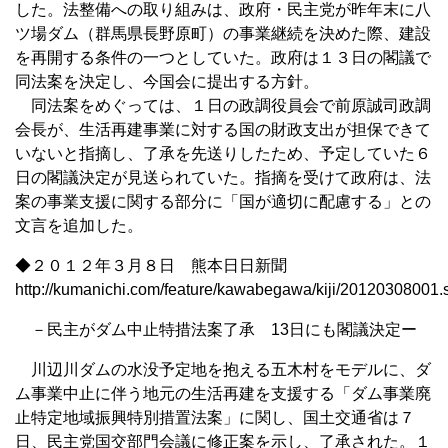
した。法整備への取り組みは、政府・民主党が昨年末に八
ツ場ダム（群馬県長野原町）の事業継続を決めた際、建設
を再開する条件の一つとしていた。政府は１３日の閣議で
同法案を決定し、今国会に提出する方針。
同法案をめぐっては、１日の政調役員会で前原誠司政調
会長が、生活再建事業に対する国の財政支出が担保できて
いないと指摘し、了承を先送りしたため、予定していた６
日の閣議決定が見送られていた。指摘を受けて政府は、法
案の事業支援に関する部分に「国が適切に配慮する」との
文言を追加した。
◆２０１２年３月８日 熊本日日新聞
http://kumanichi.com/feature/kawabegawa/kiji/20120308001.
－民主がダム中止特措法案了承 13日にも閣議決定ー
川辺川ダムの水没予定地を抱える五木村をモデルに、ダ
ム事業中止に伴う地元の生活再建を支援する「ダム事業廃
止特定地域振興特別措置法案」に関し、国土交通省は７
日、民主党国交部門会議に修正案を示し、了承された。１