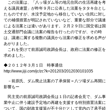
この法案は、「八ッ場ダム等の地元住民の生活再建を考
える議員連盟」が昨年９月に公表した法案をタタキ台とし
たものですが、水没予定地から移住していない住民に対し
ての補償措置が明記されていないなど、重要な部分で議連
による法案とは違いがあります。２月２９日に国交省は国
土交通部門会議に法案の報告を行ったのですが、その時
は、議連に属する複数の議員から法案の修正を求める声が
あがりました。
これを受けて前原誠司政調会長は、政府に法案の修正を
求めました。
◆２０１２年３月１日 時事通信
http://www.jiji.com/jc/zc?k=201203/2012030101035
－前原氏、ダム廃止法案の了承保留＝八ツ場ダム再開に
影響もー
民主党の前原誠司政調会長は１日の記者会見で、ダム事
業中止に伴う建設予定地の再建を支援する特別措置法案に
ついて、国の財政支援策が不十分だとして党内の了承手続