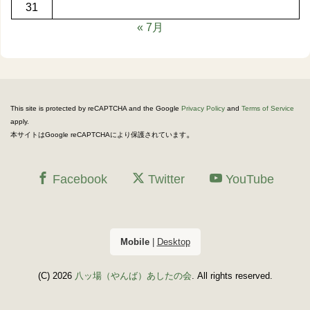
31
« 7月
This site is protected by reCAPTCHA and the Google
Privacy Policy
and
Terms of Service
apply.
。
本サイトはGoogle reCAPTCHAにより保護されています
Facebook
Twitter
YouTube
Mobile
|
Desktop
(C) 2026
八ッ場（やんば）あしたの会
. All rights reserved.