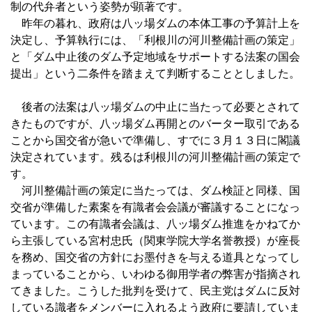
制の代弁者という姿勢が顕著です。
昨年の暮れ、政府は八ッ場ダムの本体工事の予算計上を
決定し、予算執行には、「利根川の河川整備計画の策定」
と「ダム中止後のダム予定地域をサポートする法案の国会
提出」という二条件を踏まえて判断することとしました。
後者の法案は八ッ場ダムの中止に当たって必要とされて
きたものですが、八ッ場ダム再開とのバーター取引である
ことから国交省が急いで準備し、すでに３月１３日に閣議
決定されています。残るは利根川の河川整備計画の策定で
す。
河川整備計画の策定に当たっては、ダム検証と同様、国
交省が準備した素案を有識者会会議が審議することになっ
ています。この有識者会議は、八ッ場ダム推進をかねてか
ら主張している宮村忠氏（関東学院大学名誉教授）が座長
を務め、国交省の方針にお墨付きを与える道具となってし
まっていることから、いわゆる御用学者の弊害が指摘され
てきました。こうした批判を受けて、民主党はダムに反対
している識者をメンバーに入れるよう政府に要請していま