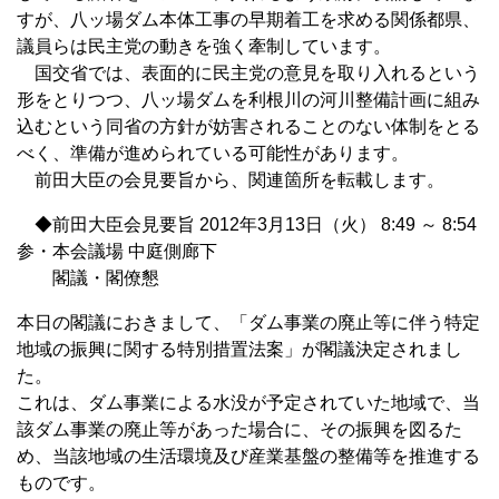
すが、八ッ場ダム本体工事の早期着工を求める関係都県、
議員らは民主党の動きを強く牽制しています。
国交省では、表面的に民主党の意見を取り入れるという
形をとりつつ、八ッ場ダムを利根川の河川整備計画に組み
込むという同省の方針が妨害されることのない体制をとる
べく、準備が進められている可能性があります。
前田大臣の会見要旨から、関連箇所を転載します。
◆前田大臣会見要旨 2012年3月13日（火） 8:49 ～ 8:54
参・本会議場 中庭側廊下
閣議・閣僚懇
本日の閣議におきまして、「ダム事業の廃止等に伴う特定
地域の振興に関する特別措置法案」が閣議決定されまし
た。
これは、ダム事業による水没が予定されていた地域で、当
該ダム事業の廃止等があった場合に、その振興を図るた
め、当該地域の生活環境及び産業基盤の整備等を推進する
ものです。