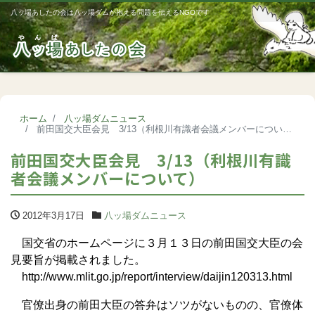
八ッ場あしたの会は八ッ場ダムが抱える問題を伝えるNGOです
Me
ホーム
八ッ場ダムニュース
前田国交大臣会見 3/13（利根川有識者会議メンバーについて）
前田国交大臣会見 3/13（利根川有識
者会議メンバーについて）
2012年3月17日
八ッ場ダムニュース
国交省のホームページに３月１３日の前田国交大臣の会
見要旨が掲載されました。
http://www.mlit.go.jp/report/interview/daijin120313.html
官僚出身の前田大臣の答弁はソツがないものの、官僚体