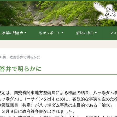
ム事業の問題点
現状レポート
解決の糸口
マス
中６例、政府答弁で明らかに
府答弁で明らかに
定は、国交省関東地方整備局による検証の結果、八ッ場ダム
八ッ場ダムにゴーサインを出すために、客観的な事実を歪めた
也衆院議員（共産）が八ッ場ダム事業の主目的である「治水」
、３月９日に政府答弁書が出されました。