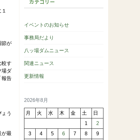
カテゴリー
に１
イベントのお知らせ
事務局だより
調節が
八ッ場ダムニュース
比較す
関連ニュース
ツ場ダ
更新情報
「報告
2026年8月
月
火
水
木
金
土
日
ぴょう
1
2
設が最
3
4
5
6
7
8
9