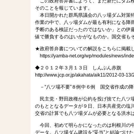
この政府答弁書によって、また新たにダム検
そのことを報じています。
本日開かれた群馬県議会の八ッ場ダム対策特
作業の中で、八ッ場ダムが最も有利になる降
予断のある検証だったのではないか」との伊
値で勝負するのはいかがなものか。国交省も
★政府答弁書についての解説をこちらに掲載
https://yamba-net.org/wp/modules/news/inde
◆２０１２年３月１３日 しんぶん赤旗
http://www.jcp.or.jp/akahata/aik11/2012-03-1
－“八ツ場不要”８例中６例 国交省作成の
民主党・野田政権が公約を投げ捨てた八ツ場
のもととなるデータが９日、日本共産党の塩
交省の計算でも八ツ場ダムが必要となる洪水
今回、初めて明らかになったのは利根川の中
データ。八ツ場ダム建設を“妥当”と結論づけ