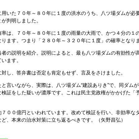
に用いた７０年～８０年に１度の洪水のうち、八ツ場ダムが必
とが判明しました。
率は、７０年～８０年に１度の雨量の大雨で、かつ４分の１
なります。つまり「２８０年～３２０年に１度」の確率となり
者の説明を紹介。説明によると、最も八ツ場ダムの有効性が
ています。
対し、答弁書は否定も肯定もせず、言及をさけました。
と言いながら、実際は、八ツ場ダム“建設ありき”で、同ダムが
な検証をした疑いが濃厚です。これは民主党政権がかかげた「
７００億円といわれています。改めて検証を行い、非効率な
など、本来の治水対策に立ち返るべきです。（矢野昌弘）