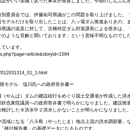
証がいい加減であった事実が発覚しました。今朝のしんぶん
別委員会では、伊藤祐司県議がこの問題を取り上げました。
雨モデルだけを取り出したことは、八ッ場ダム推進ありきの、
藤県議の追及に対して、古橋特定ダム対策課長による答弁は、
そのような見解と聞いております」という意味不明なものでし
しています。
x.php?page=article&storyid=1594
3/2012031314_01_1.html
降雨モデル 塩川氏への政府答弁書ー
（やんば）ダムの建設続行をめぐり国土交通省が作成した洪
川鉄也衆院議員への政府答弁書で明らかになりました。建設推
は検討した８洪水中２洪水しかないことが明らかになりました
流域になる「八斗島（やったじま）地点上流の洪水調節量」
た「検討報告書」の基礎データになるものです。