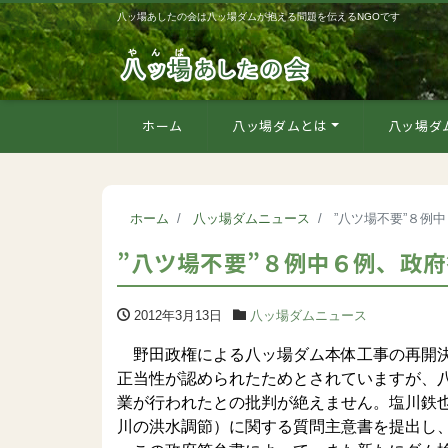
八ッ場あしたの会は八ッ場ダムが抱える問題を伝えるNGOです
ホーム
八ッ場ダムとは
八ッ場ダ
ホーム
八ッ場ダムニュース
”八ツ場不要”８例
”八ツ場不要”８例中６例、政
2012年3月13日
八ッ場ダムニュース
野田政権による八ッ場ダム本体工事の再開決
正当性が認められたためとされていますが、
業が行われたとの批判が絶えません。塩川鉄
川の洪水調節）に関する質問主意書を提出し