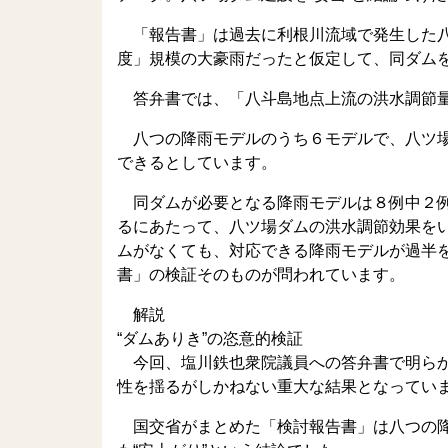
「報告書」は過去に利根川流域で発生した八
度」規模の大豪雨だったと仮定して、同ダム
答弁書では、「八斗島地点上流の洪水調節
八つの降雨モデルのうち６モデルで、八ツ場
できるとしています。
同ダムが必要となる降雨モデルは８例中２例
るにあたって、八ツ場ダムの洪水調節効果を
ムがなくても、対応できる降雨モデルが過半
書」の検証そのものが問われています。
解説
“ダムありき”の恣意的検証
今回、塩川鉄也衆院議員への答弁書で明らか
性を揺るがしかねない重大な結果となってい
国交省がまとめた「検討報告書」は八つの降