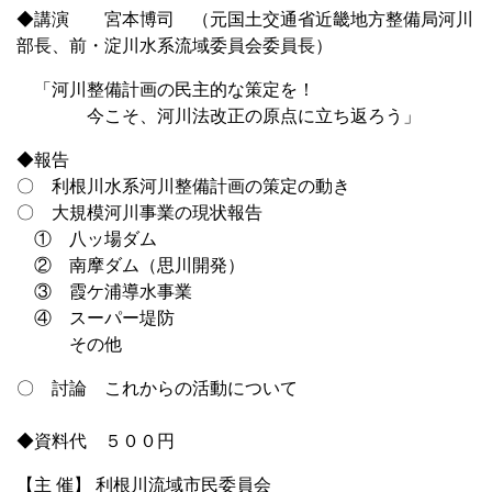
◆講演 宮本博司 （元国土交通省近畿地方整備局河川
部長、前・淀川水系流域委員会委員長）
「河川整備計画の民主的な策定を！
今こそ、河川法改正の原点に立ち返ろう」
◆報告
〇 利根川水系河川整備計画の策定の動き
〇 大規模河川事業の現状報告
① 八ッ場ダム
② 南摩ダム（思川開発）
③ 霞ケ浦導水事業
④ スーパー堤防
その他
〇 討論 これからの活動について
◆資料代 ５００円
【主 催】 利根川流域市民委員会