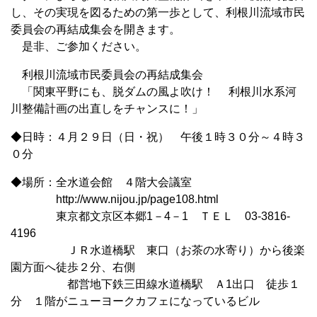
し、その実現を図るための第一歩として、利根川流域市民
委員会の再結成集会を開きます。
是非、ご参加ください。
利根川流域市民委員会の再結成集会
「関東平野にも、脱ダムの風よ吹け！ 利根川水系河
川整備計画の出直しをチャンスに！」
◆日時：４月２９日（日・祝） 午後１時３０分～４時３
０分
◆場所：全水道会館 ４階大会議室
http://www.nijou.jp/page108.html
東京都文京区本郷1－4－1 ＴＥＬ 03-3816-
4196
ＪＲ水道橋駅 東口（お茶の水寄り）から後楽
園方面へ徒歩２分、右側
都営地下鉄三田線水道橋駅 Ａ1出口 徒歩１
分 １階がニューヨークカフェになっているビル