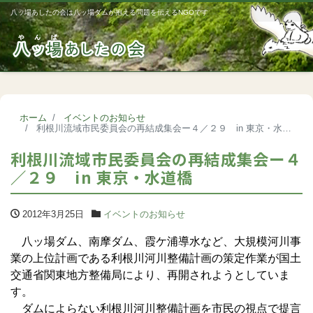
八ッ場あしたの会は八ッ場ダムが抱える問題を伝えるNGOです
Me
ホーム
イベントのお知らせ
利根川流域市民委員会の再結成集会ー４／２９ in 東京・水道橋
利根川流域市民委員会の再結成集会ー４
／２９ in 東京・水道橋
2012年3月25日
イベントのお知らせ
八ッ場ダム、南摩ダム、霞ケ浦導水など、大規模河川事
業の上位計画である利根川河川整備計画の策定作業が国土
交通省関東地方整備局により、再開されようとしていま
す。
ダムによらない利根川河川整備計画を市民の視点で提言