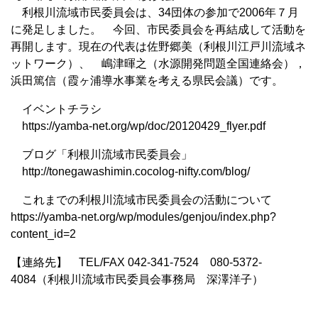
利根川流域市民委員会は、34団体の参加で2006年７月
に発足しました。 今回、市民委員会を再結成して活動を
再開します。現在の代表は佐野郷美（利根川江戸川流域ネ
ットワーク）、 嶋津暉之（水源開発問題全国連絡会），
浜田篤信（霞ヶ浦導水事業を考える県民会議）です。
イベントチラシ
https://yamba-net.org/wp/doc/20120429_flyer.pdf
ブログ「利根川流域市民委員会」
http://tonegawashimin.cocolog-nifty.com/blog/
これまでの利根川流域市民委員会の活動について
https://yamba-net.org/wp/modules/genjou/index.php?
content_id=2
【連絡先】 TEL/FAX 042-341-7524 080-5372-
4084（利根川流域市民委員会事務局 深澤洋子）