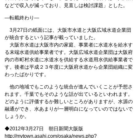
などで収入が減っており、見直しは検討課題」とした。
—転載終わり—
3月27日の紙面には、大阪市水道と大阪広域水道企業団
が統合するという記事が載っていました。
大阪市水道は大阪市内の家庭、事業者に水道水を給水す
る末端水道供給事業者です。大阪広域水道企業団は大阪府
内の市町村水道に水道水を供給する水道用水供給事業者で
す。後者は平成２３年度に大阪府水道から企業団組織に変
わったばかりです。
他の地域でもこのような統合が進んでいくことが予想さ
れます。千葉でもそのような話が出ているといわれます。
どのように評価するか難しいところがありますが、水源の
融通ができ、水あまりが一層明白になっていのではないで
しょうか。
◆2012年3月27日 朝日新聞大阪版
http://mytown.asahi.com/osaka/news.php?