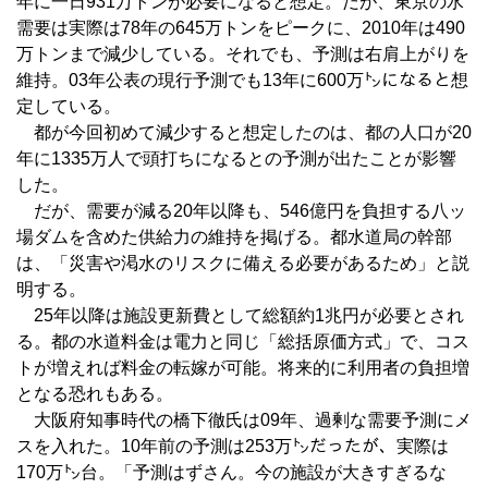
年に一日931万トンが必要になると想定。だが、東京の水
需要は実際は78年の645万トンをピークに、2010年は490
万トンまで減少している。それでも、予測は右肩上がりを
維持。03年公表の現行予測でも13年に600万㌧になると想
定している。
都が今回初めて減少すると想定したのは、都の人口が20
年に1335万人で頭打ちになるとの予測が出たことが影響
した。
だが、需要が減る20年以降も、546億円を負担する八ッ
場ダムを含めた供給力の維持を掲げる。都水道局の幹部
は、「災害や渇水のリスクに備える必要があるため」と説
明する。
25年以降は施設更新費として総額約1兆円が必要とされ
る。都の水道料金は電力と同じ「総括原価方式」で、コス
トが増えれば料金の転嫁が可能。将来的に利用者の負担増
となる恐れもある。
大阪府知事時代の橋下徹氏は09年、過剰な需要予測にメ
スを入れた。10年前の予測は253万㌧だったが、実際は
170万㌧台。「予測はずさん。今の施設が大きすぎるな