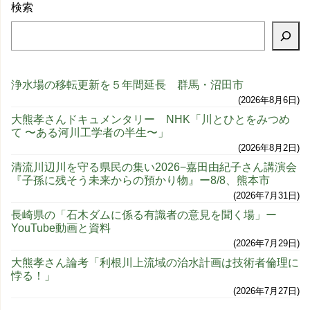
検索
浄水場の移転更新を５年間延長 群馬・沼田市
2026年8月6日
大熊孝さんドキュメンタリー NHK「川とひとをみつめ
て 〜ある河川工学者の半生〜」
2026年8月2日
清流川辺川を守る県民の集い2026−嘉田由紀子さん講演会
『子孫に残そう未来からの預かり物』ー8/8、熊本市
2026年7月31日
長崎県の「石木ダムに係る有識者の意見を聞く場」ー
YouTube動画と資料
2026年7月29日
大熊孝さん論考「利根川上流域の治水計画は技術者倫理に
悖る！」
2026年7月27日