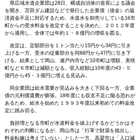
県広域水道企業団は28日、構成自治体の首長による議会
を開き、苫田ダム建設などで発行した企業債（借金）の返
済資金不足に対応するため、水道水を卸売りしている16市
町からの受水料金を改定することを決めた。２０１２年度
から適用し、全体では年約１・８億円の増収を図る。
改定は、定額部分を１トン当たり15円から34円に引き
上げる一方、受水の従量部分を同88円から47円に引き下
げる。結果として岡山、瀬戸内市など10市町は増額、美咲
町など６市町は減額となる。収入総額は10年度の43・５
億円から45・３億円に増える見込み。
同企業団は給水需要が見込みを大きく下回る一方、企業
債の元利償還費が膨張。18年度にも収支不足に陥る恐れが
あるため、給水を始めた１９９３年度以来初めての料金改
定に踏み切る。
負担増となる市町が水道料金を値上げするかどうかはそ
れぞれの判断になるが、岡山市は「行革で財源を捻出し、
料金転嫁は考えていない」とした一方、高梁市は「人口減