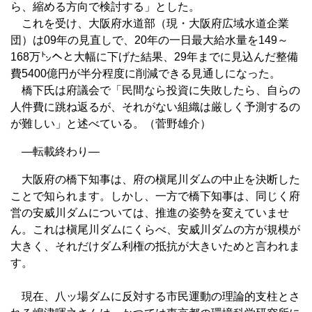
ら、縮める方向で検討する」とした。
これを受け、大阪府水道部（現・大阪府広域水道企業
団）は09年の見直しで、20年の一日最大給水量を149～
168万㌧へと大幅に下げた結果、29年までに見込んだ整備
費5400億円が半分程度に削減できる見通しになった。
橋下氏は府議会で「民間なら投資に失敗したら、自らの
人件費に跳ね返るが、それがない組織は厳しく予測するの
が難しい」と述べている。（菅野雄介）
—転載終わり—
大阪府の橋下知事は、府の槇尾川ダムの中止を決断した
ことで知られます。しかし、一方で橋下知事は、同じく府
営の安威川ダムについては、推進の姿勢を変えていませ
ん。これは槇尾川ダムにくらべ、安威川ダムの方が規模が
大きく、それだけダム利権の抵抗が大きいためと言われま
す。
現在、八ッ場ダムに反対する市民運動の理論的支柱とさ