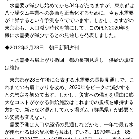
水需要が減少し始めてから34年がたちますが、東京都は
八ッ場ダム事業への参画を正当化するために、今も水需要
が上昇するという予測を立てています。しかし、さすがの
東京都も、人口減少時代を前にして、このほど2020年を
機に水需要が減少するとの見通しを発表しました。
◆2012年3月28日 朝日新聞夕刊
－水需要右肩上がり撤回 都の長期見通し 供給の規模
は維持
東京都が28日午後に公表する水需要の長期見通しで、こ
れまでの右肩上がりを改め、2020年をピークに減少する
との想定を初めて出す。しかし、災害への備えを理由に膨
大なコストがかかる供給施設はこれまでの規模を維持する
方針で、新たな水源として八ッ場ダム（群馬県）が必要と
の姿勢も変えない。
需要予測は人口や経済の見通しなどから、一年で最も水
が使われる日の配水量を算出している。1970年には、85