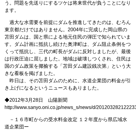
う。問題を先送りにするツケは将来世代が負うことになり
ます。
過大な水需要を前提にダムを推進してきたのは、むろん
東京都だけではありません。2004年に完成した岡山県の
苫田ダムは、国と県による地元住民の弾圧で知られていま
す。ダム計画に抵抗し続けた奥津町は、ダム阻止条例をつ
くって抵抗し、三代の町長がダムに反対しましたが、最後
は行政圧迫に屈しました。地域は破壊しつくされ、住民は
国のダム政策を揶揄する「苫田ダム建設銭次第」という大
きな看板を掲げました。
昨日は、その苫田ダムのために、水道企業団の料金が引
き上げになるというニュースもありました。
◆2012年3月28日 山陽新聞
http://www.sanyo.oni.co.jp/news_s/news/d/20120328212223
－１６市町からの受水料金改定 １２年度から県広域水
道企業団ー