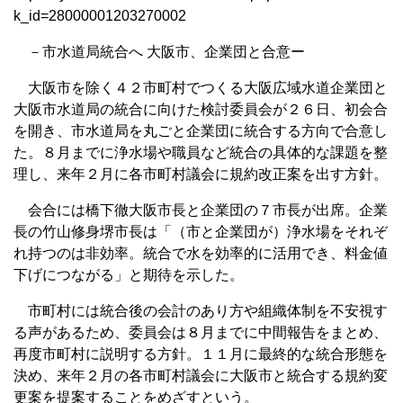
k_id=28000001203270002
－市水道局統合へ 大阪市、企業団と合意ー
大阪市を除く４２市町村でつくる大阪広域水道企業団と
大阪市水道局の統合に向けた検討委員会が２６日、初会合
を開き、市水道局を丸ごと企業団に統合する方向で合意し
た。８月までに浄水場や職員など統合の具体的な課題を整
理し、来年２月に各市町村議会に規約改正案を出す方針。
会合には橋下徹大阪市長と企業団の７市長が出席。企業
長の竹山修身堺市長は「（市と企業団が）浄水場をそれぞ
れ持つのは非効率。統合で水を効率的に活用でき、料金値
下げにつながる」と期待を示した。
市町村には統合後の会計のあり方や組織体制を不安視す
る声があるため、委員会は８月までに中間報告をまとめ、
再度市町村に説明する方針。１１月に最終的な統合形態を
決め、来年２月の各市町村議会に大阪市と統合する規約変
更案を提案することをめざすという。