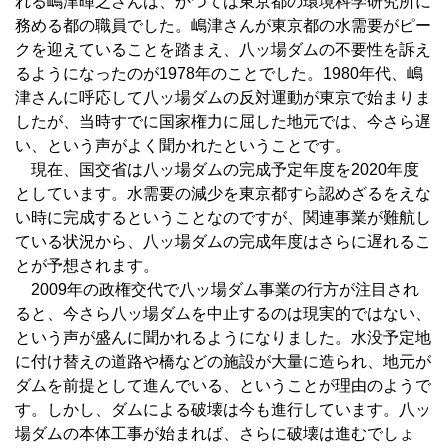
れる嶋津暉之さんは、かつては東京都の環境科学研究所に
務める都の職員でした。嶋津さんが東京都の水需要がピー
クを迎えていることを踏まえ、八ッ場ダムの不要性を訴え
るようになったのが1978年のことでした。1980年代、嶋
津さんに呼応して八ッ場ダムの反対運動が東京で始まりま
したが、当時すでに国家権力に屈した地元では、今さら遅
い、という声がよく聞かれたということです。
現在、国交省は八ッ場ダムの完成予定年度を2020年度
としています。水需要の減少を東京都すら認めざるをえな
い時に完成するということなのですが、関連事業が難航し
ている状況から、八ッ場ダムの完成年度はさらに遅れるこ
とが予想されます。
2009年の政権交代で八ッ場ダム事業の行方が注目され
ると、今さら八ッ場ダムを中止するのは現実的ではない、
という声が盛んに聞かれるようになりました。水没予定地
に付け替えの道路や橋などの施設が大量に造られ、地元が
ダムを前提として進んでいる、ということが理由のようで
す。しかし、ダムによる破壊は今も進行しています。八ッ
場ダムの本体工事が始まれば、さらに破壊は進むでしょ