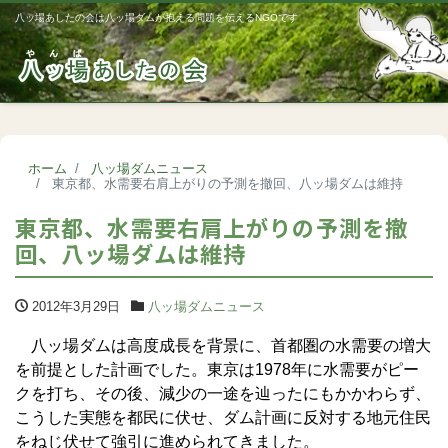
八ッ場あしたの会は八ッ場ダムが抱える問題を伝えるNGOです
Me
ホーム
八ッ場ダムニュース
東京都、水需要右肩上がりの予測を撤回、八ッ場ダムは維持
東京都、水需要右肩上がりの予測を撤
回、八ッ場ダムは維持
2012年3月29日
八ッ場ダムニュース
八ッ場ダムは高度成長を背景に、首都圏の水需要の増大
を前提とした計画でした。東京は1978年に水需要がピー
クを打ち、その後、減少の一途を辿ったにもかかわらず、
こうした実態を都民に伏せ、ダム計画に反対する地元住民
をねじ伏せて強引に進められてきました。