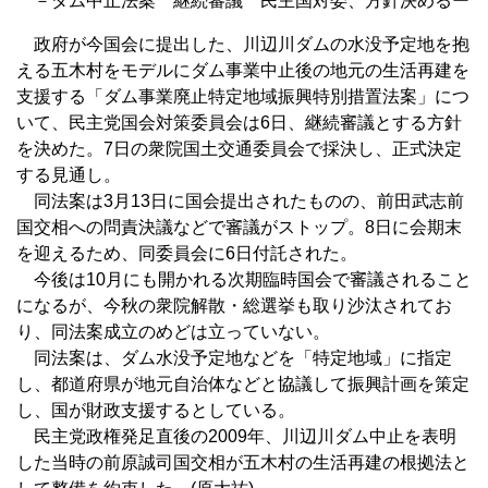
－ダム中止法案 継続審議 民主国対委、方針決めるー
政府が今国会に提出した、川辺川ダムの水没予定地を抱
える五木村をモデルにダム事業中止後の地元の生活再建を
支援する「ダム事業廃止特定地域振興特別措置法案」につ
いて、民主党国会対策委員会は6日、継続審議とする方針
を決めた。7日の衆院国土交通委員会で採決し、正式決定
する見通し。
同法案は3月13日に国会提出されたものの、前田武志前
国交相への問責決議などで審議がストップ。8日に会期末
を迎えるため、同委員会に6日付託された。
今後は10月にも開かれる次期臨時国会で審議されること
になるが、今秋の衆院解散・総選挙も取り沙汰されてお
り、同法案成立のめどは立っていない。
同法案は、ダム水没予定地などを「特定地域」に指定
し、都道府県が地元自治体などと協議して振興計画を策定
し、国が財政支援するとしている。
民主党政権発足直後の2009年、川辺川ダム中止を表明
した当時の前原誠司国交相が五木村の生活再建の根拠法と