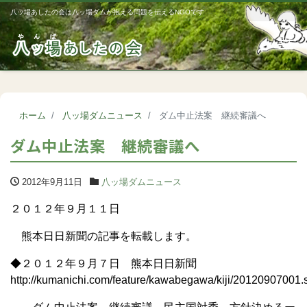
八ッ場あしたの会は八ッ場ダムが抱える問題を伝えるNGOです
Me
ホーム
八ッ場ダムニュース
ダム中止法案 継続審議へ
ダム中止法案 継続審議へ
2012年9月11日
八ッ場ダムニュース
２０１２年９月１１日
熊本日日新聞の記事を転載します。
◆２０１２年９月７日 熊本日日新聞
http://kumanichi.com/feature/kawabegawa/kiji/20120907001.