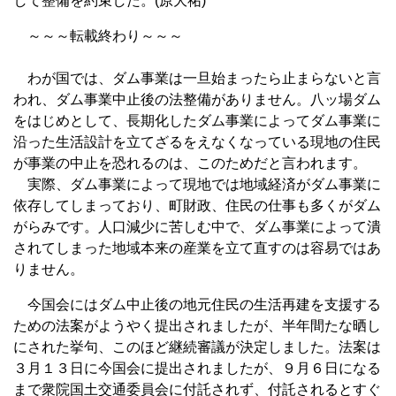
して整備を約束した。(原大祐)
～～～転載終わり～～～
わが国では、ダム事業は一旦始まったら止まらないと言
われ、ダム事業中止後の法整備がありません。八ッ場ダム
をはじめとして、長期化したダム事業によってダム事業に
沿った生活設計を立てざるをえなくなっている現地の住民
が事業の中止を恐れるのは、このためだと言われます。
実際、ダム事業によって現地では地域経済がダム事業に
依存してしまっており、町財政、住民の仕事も多くがダム
がらみです。人口減少に苦しむ中で、ダム事業によって潰
されてしまった地域本来の産業を立て直すのは容易ではあ
りません。
今国会にはダム中止後の地元住民の生活再建を支援する
ための法案がようやく提出されましたが、半年間たな晒し
にされた挙句、このほど継続審議が決定しました。法案は
３月１３日に今国会に提出されましたが、９月６日になる
まで衆院国土交通委員会に付託されず、付託されるとすぐ