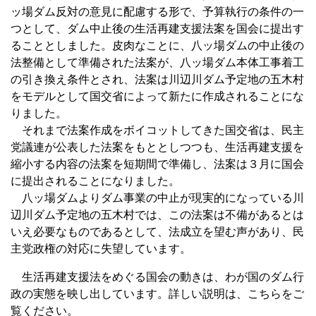
ッ場ダム反対の意見に配慮する形で、予算執行の条件の一
つとして、ダム中止後の生活再建支援法案を国会に提出す
ることとしました。皮肉なことに、八ッ場ダムの中止後の
法整備として準備された法案が、八ッ場ダム本体工事着工
の引き換え条件とされ、法案は川辺川ダム予定地の五木村
をモデルとして国交省によって新たに作成されることにな
りました。
それまで法案作成をボイコットしてきた国交省は、民主
党議連が公表した法案をもととしつつも、生活再建支援を
縮小する内容の法案を短期間で準備し、法案は３月に国会
に提出されることになりました。
八ッ場ダムよりダム事業の中止が現実的になっている川
辺川ダム予定地の五木村では、この法案は不備があるとは
いえ必要なものであるとして、法成立を望む声があり、民
主党政権の対応に失望しています。
生活再建支援法をめぐる国会の動きは、わが国のダム行
政の実態を映し出しています。詳しい説明は、こちらをご
覧ください。