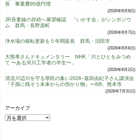
長 事業費95億円増
2026年8月9日
JR吾妻線の存続へ展望確認 「いかす会」がシンポジウ
ム 群馬・長野原町
2026年8月7日
浄水場の移転更新を５年間延長 群馬・沼田市
2026年8月6日
大熊孝さんドキュメンタリー NHK「川とひとをみつめ
て 〜ある河川工学者の半生〜」
2026年8月2日
清流川辺川を守る県民の集い2026−嘉田由紀子さん講演会
『子孫に残そう未来からの預かり物』ー8/8、熊本市
2026年7月31日
アーカイブ