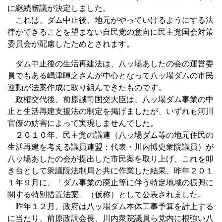
に継続審議が決定しました。
これは、ダム中止後、地元がやっていけるようにする法
律ができることを望まない自民党の意向に民主党国会対策
委員会が配慮したためとされます。
ダム中止後の生活再建法は、八ッ場あしたの会の運営委
員でもある嶋津暉之さんが中心となって八ッ場ダムの市民
運動が法案作成に取り組んできたものです。
政権交代後、前原誠司国交大臣は、八ッ場ダム事業の中
止と生活再建支援法の制定を掲げましたが、いずれも河川
官僚の妨害によって実現しませんでした。
２０１０年、民主党の議連（八ッ場ダム等の地元住民の
生活再建を考える議員連盟：代表・川内博史衆院議員）が
八ッ場あしたの会が提出した市民案を取り上げ、これを叩
き台として衆議院法制局と共に作業した結果、昨年２０１
１年９月に、「ダム事業の廃止等に伴う特定地域の振興に
関する特別措置法案」（仮称）として公表されました。
昨年１２月、政府は八ッ場ダム本体工事予算を計上する
に当たり、前原政調会長、川内衆院議員ら党内に根強い八