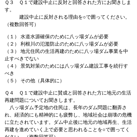
Ｑ３ Ｑ１で建設中止に反対と回答された方にお聞きしま
す。
建設中止に反対される理由を○で囲ってください。
（複数回答可）
（１） 水道水源確保のために八ッ場ダムが必要
（２） 利根川の氾濫防止のために八ッ場ダムが必要
（３） 地元住民の生活再建のために八ッ場ダム事業を中
止すべきでない
（４） 景気対策のためには八ッ場ダム建設工事を続行す
べき
（５） その他（具体的に）
Ｑ４ Ｑ１で建設中止に賛成と回答された方に地元の生活
再建問題についてお聞きします。
八ッ場ダム予定地の住民は、長年のダム問題に翻弄さ
れ、経済的にも精神的にも疲弊し、地域社会は崩壊の危機
に立たされています。ダム中止後に地元の地域再生、生活
再建を進めていく上で必要と思われることを○で囲ってく
ださい。（複数回答可）