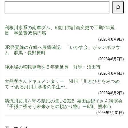
利根川水系の南摩ダム、8度目の計画変更で工期2年延
長 事業費95億円増
2026年8月9日
JR吾妻線の存続へ展望確認 「いかす会」がシンポジウ
ム 群馬・長野原町
2026年8月7日
浄水場の移転更新を５年間延長 群馬・沼田市
2026年8月6日
大熊孝さんドキュメンタリー NHK「川とひとをみつめ
て 〜ある河川工学者の半生〜」
2026年8月2日
清流川辺川を守る県民の集い2026−嘉田由紀子さん講演会
『子孫に残そう未来からの預かり物』ー8/8、熊本市
2026年7月31日