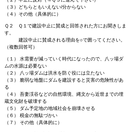
（３）どちらともいえない/分からない
（４）その他（具体的に）
Ｑ２ Ｑ１で建設中止に賛成と回答された方にお聞きしま
す。
建設中止に賛成される理由を○で囲ってください。
（複数回答可）
（１） 水需要が減っていく時代になったので、八ッ場ダ
ムの水源は必要ない
（２） 八ッ場ダムは洪水を防ぐ役には立たない
（３） 脆弱な地盤にダムを建設すると災害の危険性があ
る
（４） 吾妻渓谷などの自然環境、縄文から近世までの埋
蔵文化財を破壊する
（５） ダム予定地の地域社会を崩壊させる
（６） 税金の無駄づかい
（７） その他（具体的に）