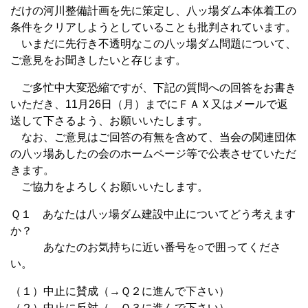
だけの河川整備計画を先に策定し、八ッ場ダム本体着工の
条件をクリアしようとしていることも批判されています。
いまだに先行き不透明なこの八ッ場ダム問題について、
ご意見をお聞きしたいと存じます。
ご多忙中大変恐縮ですが、下記の質問への回答をお書き
いただき、11月26日（月）までにＦＡＸ又はメールで返
送して下さるよう、お願いいたします。
なお、ご意見はご回答の有無を含めて、当会の関連団体
の八ッ場あしたの会のホームページ等で公表させていただ
きます。
ご協力をよろしくお願いいたします。
Ｑ１ あなたは八ッ場ダム建設中止についてどう考えます
か？
あなたのお気持ちに近い番号を○で囲ってくださ
い。
（１）中止に賛成（→Ｑ２に進んで下さい）
（２）中止に反対（→Ｑ３に進んで下さい）