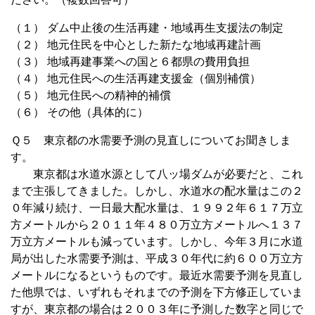
（１） ダム中止後の生活再建・地域再生支援法の制定
（２） 地元住民を中心とした新たな地域再建計画
（３） 地域再建事業への国と６都県の費用負担
（４） 地元住民への生活再建支援金（個別補償）
（５） 地元住民への精神的補償
（６） その他（具体的に）
Ｑ５ 東京都の水需要予測の見直しについてお聞きしま
す。
東京都は水道水源として八ッ場ダムが必要だと、これ
まで主張してきました。しかし、水道水の配水量はこの２
０年減り続け、一日最大配水量は、１９９２年６１７万立
方メートルから２０１１年４８０万立方メートルへ１３７
万立方メートルも減っています。しかし、今年３月に水道
局が出した水需要予測は、平成３０年代に約６００万立方
メートルになるというものです。最近水需要予測を見直し
た他県では、いずれもそれまでの予測を下方修正していま
すが、東京都の場合は２００３年に予測した数字と同じで