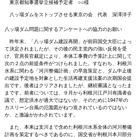
東京都知事選挙立候補予定者 ○○様
八ッ場ダムをストップさせる東京の会 代表 深澤洋子
八ッ場ダム問題に関するアンケートへの協力のお願い
昨年末、「八ッ場ダム建設再開」が前田国交大臣によっ
て決定されましたが、その後の民主党内の強い反発を受
け、官房長官裁定により、本体工事費の予算計上に関して
次の２点の前提条件がつけられました。すなわち、利根川
水系に関わる「河川整備計画」の早急策定と、ダム中止後
の建設予定地を対象とした生活再建支援法案の次期国会提
出です。後者はクリアされましたが、継続審議となったま
まです。前者については、９月から利根川江戸川有識者会
議で、想定洪水が過大ではないか、そのために1947年の
カスリーン台風の氾濫図がねつ造されているのではない
か、と激論がかわされています。
また、本来は支川まで含めた利根川水系全体の河川整備
計画を策定するべきであるのに、国交省が利根川本川部分